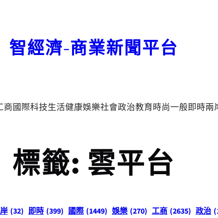
智經濟-商業新聞平台
工商
國際
科技
生活
健康
娛樂
社會
政治
教育
時尚
一般
即時
兩
標籤:
雲平台
岸
(32)
即時
(399)
國際
(1449)
娛樂
(270)
工商
(2635)
政治
(