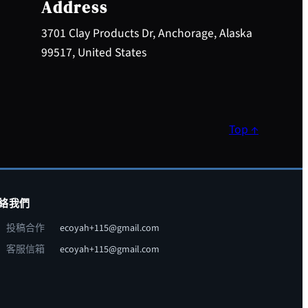
Address
3701 Clay Products Dr, Anchorage, Alaska
99517, United States
Top ↑
絡我們
投稿合作
ecoyah+115@gmail.com
客服信箱
ecoyah+115@gmail.com