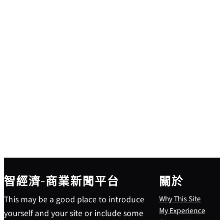
智經濟-商業新聞平台
關於
This may be a good place to introduce
Why This Site
My Experience
yourself and your site or include some