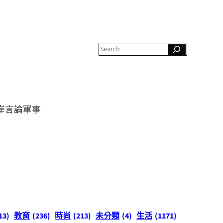
S
e
a
r
c
h
岸
言論
軍事
13)
教育
(236)
時尚
(213)
未分類
(4)
生活
(1171)