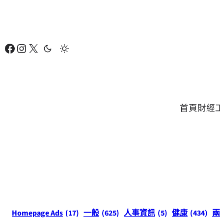
跳
至
主
Facebook
Instagram
X
要
內
容
首頁
財經
Homepage Ads
(17)
一般
(625)
人事資訊
(5)
健康
(434)
兩