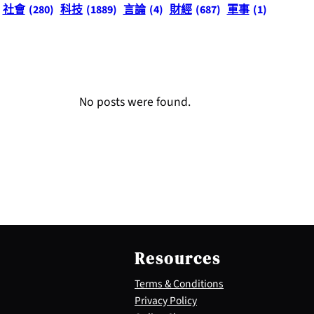
社會
(280)
科技
(1889)
言論
(4)
財經
(687)
軍事
(1)
No posts were found.
Resources
Terms & Conditions
Privacy Policy