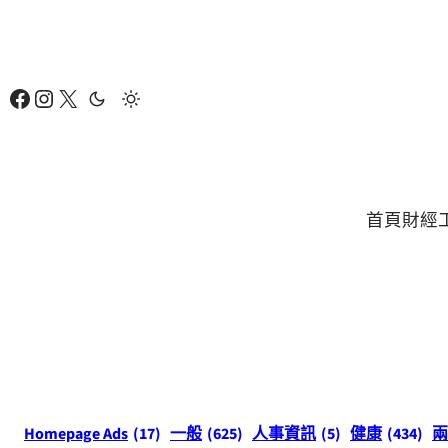
跳
至
主
Facebook
Instagram
X
要
內
容
首頁
財經
Homepage Ads
(17)
一般
(625)
人事資訊
(5)
健康
(434)
兩