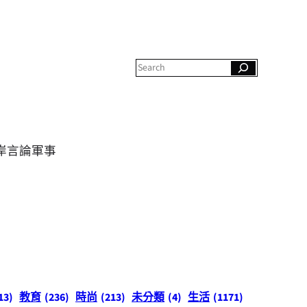
S
e
a
r
c
h
岸
言論
軍事
13)
教育
(236)
時尚
(213)
未分類
(4)
生活
(1171)