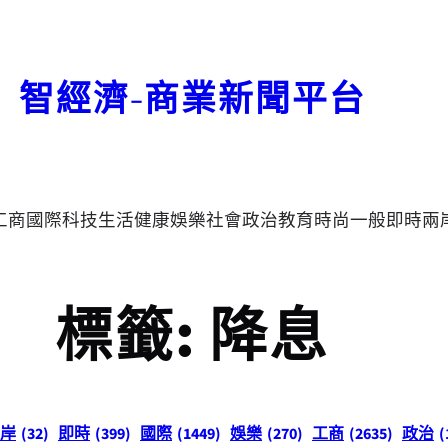
智經濟-商業新聞平台
工商
國際
科技
生活
健康
娛樂
社會
政治
教育
時尚
一般
即時
兩
標籤:
降息
岸
(32)
即時
(399)
國際
(1449)
娛樂
(270)
工商
(2635)
政治
(