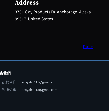
Address
3701 Clay Products Dr, Anchorage, Alaska
99517, United States
Top ↑
絡我們
投稿合作
ecoyah+115@gmail.com
客服信箱
ecoyah+115@gmail.com