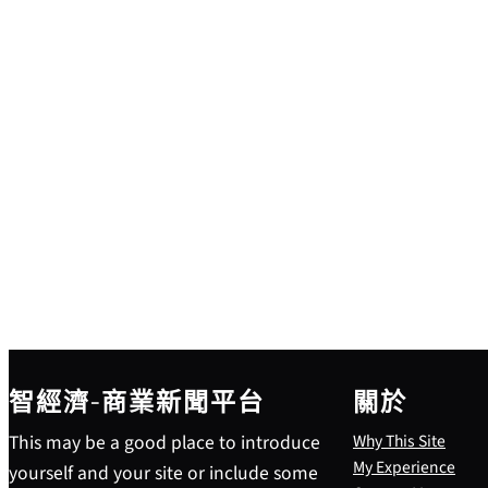
智經濟-商業新聞平台
關於
This may be a good place to introduce
Why This Site
My Experience
yourself and your site or include some