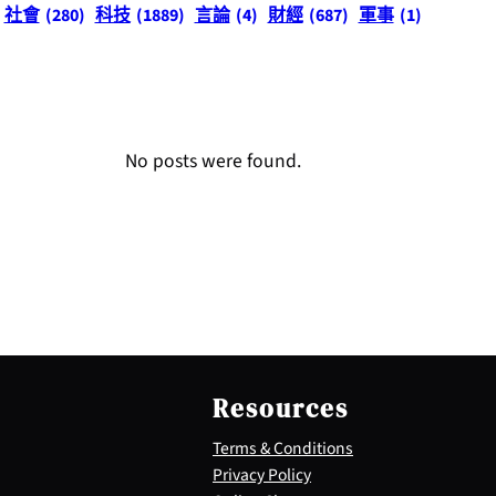
社會
(280)
科技
(1889)
言論
(4)
財經
(687)
軍事
(1)
No posts were found.
Resources
Terms & Conditions
Privacy Policy