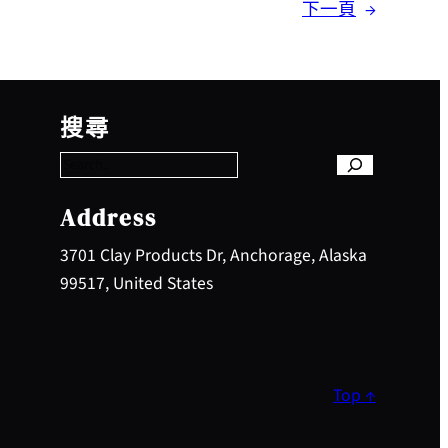
下一頁
→
S
e
搜尋
a
r
c
h
Address
3701 Clay Products Dr, Anchorage, Alaska
99517, United States
Top ↑