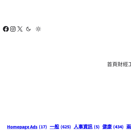
跳
至
主
Facebook
Instagram
X
要
內
容
首頁
財經
Homepage Ads
(17)
一般
(625)
人事資訊
(5)
健康
(434)
兩