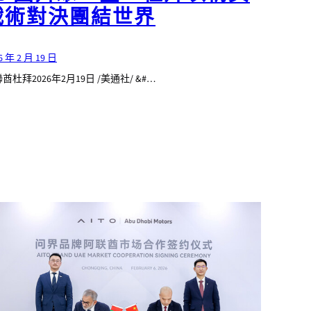
戰術對決團結世界
6 年 2 月 19 日
酋杜拜2026年2月19日 /美通社/ &#…