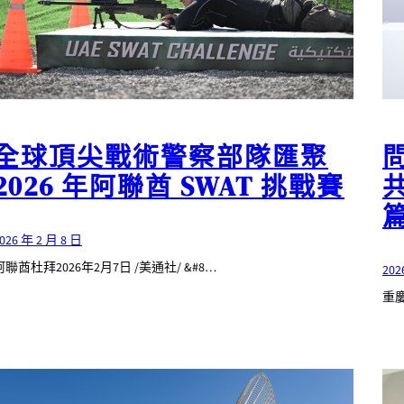
全球頂尖戰術警察部隊匯聚
2026 年阿聯酋 SWAT 挑戰賽
026 年 2 月 8 日
阿聯酋杜拜2026年2月7日 /美通社/ &#8…
202
重慶