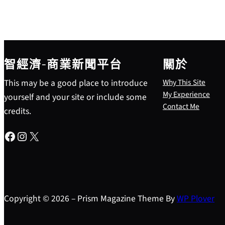
智經濟-商業新聞平台
關於
This may be a good place to introduce
Why This Site
My Experience
yourself and your site or include some
Contact Me
credits.
Facebook
Instagram
X
Copyright © 2026 – Prism Magazine Theme By
WP Plover