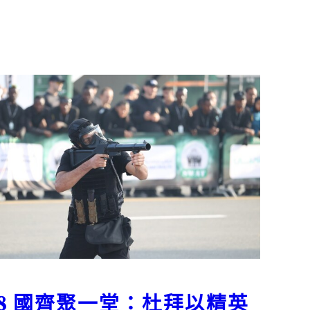
48 國齊聚一堂：杜拜以精英