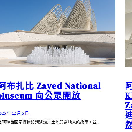
阿
阿布扎比 Zayed National
K
Museum 向公眾開放
Z
025 年 12 月 5 日
此阿聯酋國家博物館講述該片土地與當地人的故事，並…