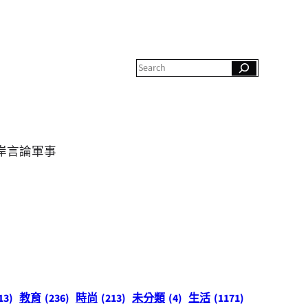
S
e
a
r
c
h
岸
言論
軍事
13)
教育
(236)
時尚
(213)
未分類
(4)
生活
(1171)