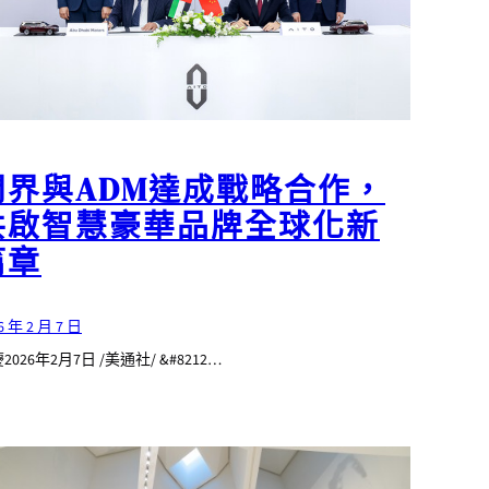
問界與ADM達成戰略合作，
共啟智慧豪華品牌全球化新
篇章
6 年 2 月 7 日
2026年2月7日 /美通社/ &#8212…