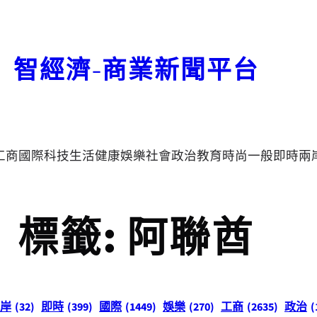
智經濟-商業新聞平台
工商
國際
科技
生活
健康
娛樂
社會
政治
教育
時尚
一般
即時
兩
標籤:
阿聯酋
岸
(32)
即時
(399)
國際
(1449)
娛樂
(270)
工商
(2635)
政治
(