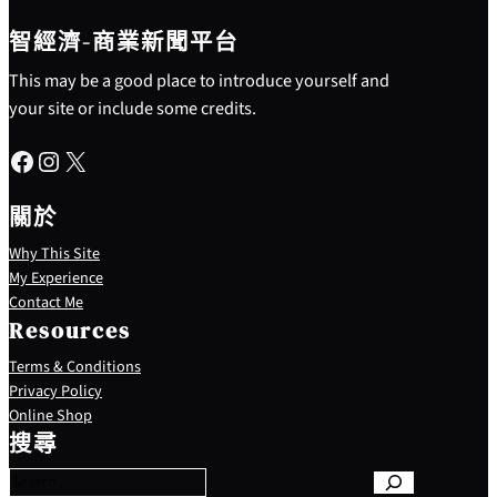
智經濟-商業新聞平台
This may be a good place to introduce yourself and
your site or include some credits.
Facebook
Instagram
X
關於
Why This Site
My Experience
Contact Me
Resources
Terms & Conditions
Privacy Policy
S
Online Shop
e
搜尋
a
r