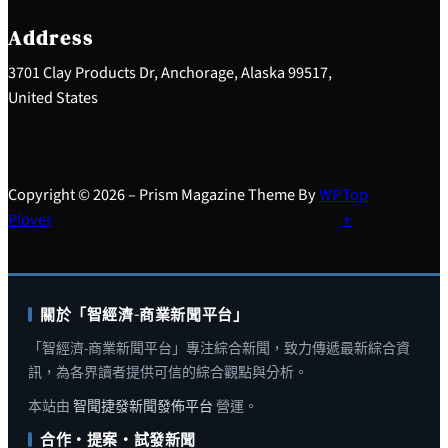
c
h
Address
3701 Clay Products Dr, Anchorage, Alaska 99517,
United States
Copyright © 2026 – Prism Magazine Theme By
WP
Top
Plover
↑
關於「智經濟-商業新聞平台」
「智經濟-商業新聞平台」專注綜合新聞，致力傳遞最新綜合資
訊，為各界讀者提供可信的綜合觀點與分析。
本站由
智聞捷發新聞發佈平台
營運。
合作・提案・試發新聞