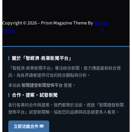
Copyright © 2026 – Prism Magazine Theme By
WP
Top
Plover
↑
關於「智經濟-商業新聞平台」
「智經濟-商業新聞平台」專注綜合新聞，致力傳遞最新綜合資
訊，為各界讀者提供可信的綜合觀點與分析。
本站由
智聞捷發新聞發佈平台
營運。
合作・提案・試發新聞
各行各業的合作與提案，我們都樂於洽談。透過「智聞捷發新聞
發佈平台」試發新聞稿，協助您的品牌與訊息被更多人看見。
立即洽談合作