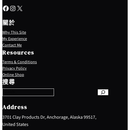
Facebook
Instagram
X
關於
Why This Site
My Experience
Contact Me
Resources
Terms & Conditions
Privacy Policy
S
Online Shop
e
搜尋
a
r
c
h
Address
3701 Clay Products Dr, Anchorage, Alaska 99517,
United States