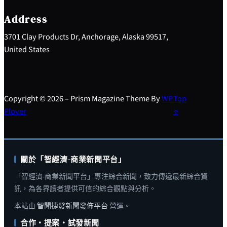
c
h
Address
3701 Clay Products Dr, Anchorage, Alaska 99517,
United States
Copyright © 2026 – Prism Magazine Theme By
WP
Top
Plover
↑
關於「智經濟-商業新聞平台」
「智經濟-商業新聞平台」專注綜合新聞，致力傳遞最新綜合資
訊，為各界讀者提供可信的綜合觀點與分析。
本站由
智聞捷發新聞發佈平台
營運。
合作・提案・試發新聞