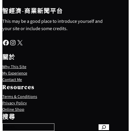
智經濟-商業新聞平台
This may be a good place to introduce yourself and
your site or include some credits.
Facebook
Instagram
X
關於
Why This Site
My Experience
Contact Me
Resources
Terms & Conditions
Privacy Policy
S
Online Shop
e
搜尋
a
r