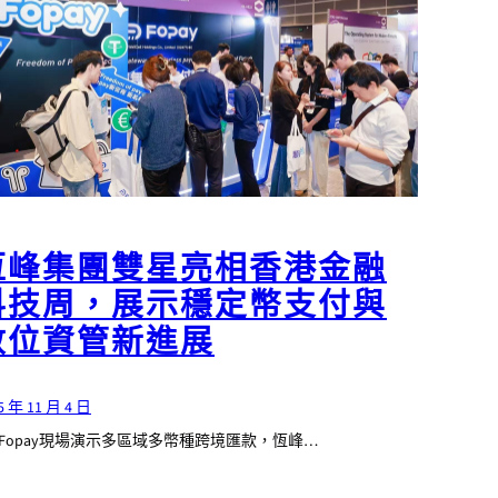
恆峰集團雙星亮相香港金融
科技周，展示穩定幣支付與
數位資管新進展
5 年 11 月 4 日
—Fopay現場演示多區域多幣種跨境匯款，恆峰…