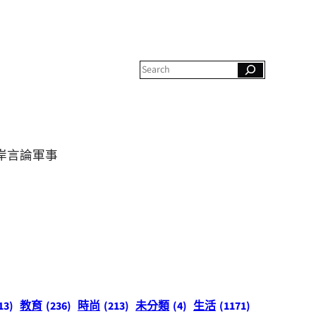
S
e
a
r
c
h
岸
言論
軍事
13)
教育
(236)
時尚
(213)
未分類
(4)
生活
(1171)