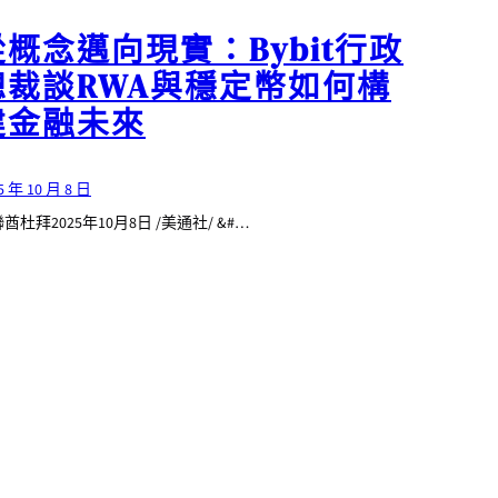
從概念邁向現實：Bybit行政
總裁談RWA與穩定幣如何構
建金融未來
5 年 10 月 8 日
酋杜拜2025年10月8日 /美通社/ &#…