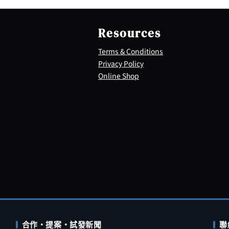
Resources
Terms & Conditions
Privacy Policy
Online Shop
合作・提案・試發新聞
聯