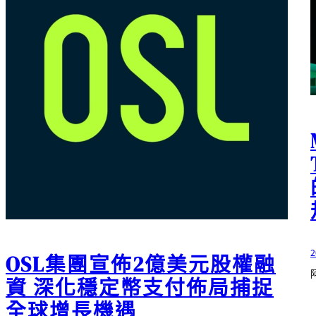
2
OSL集團宣佈2億美元股權融
資 深化穩定幣支付佈局捕捉
全球增長機遇