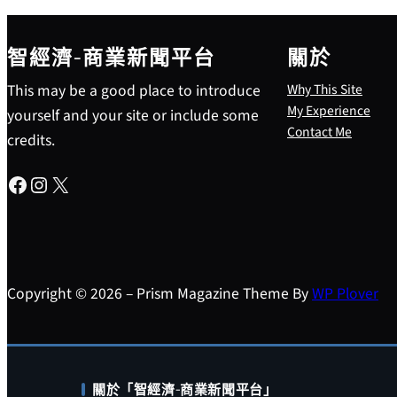
智經濟-商業新聞平台
關於
This may be a good place to introduce
Why This Site
My Experience
yourself and your site or include some
Contact Me
credits.
Facebook
Instagram
X
Copyright © 2026 – Prism Magazine Theme By
WP Plover
關於「智經濟-商業新聞平台」