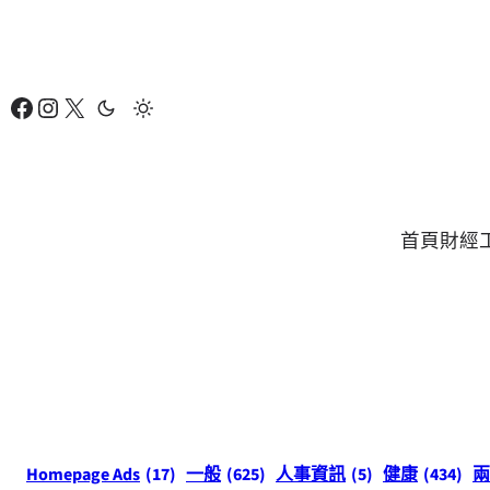
跳
至
主
Facebook
Instagram
X
要
內
容
首頁
財經
Homepage Ads
(17)
一般
(625)
人事資訊
(5)
健康
(434)
兩