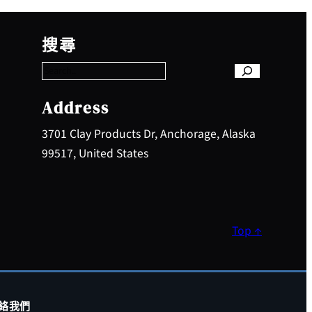
S
e
搜尋
a
r
c
h
Address
3701 Clay Products Dr, Anchorage, Alaska
99517, United States
Top ↑
絡我們