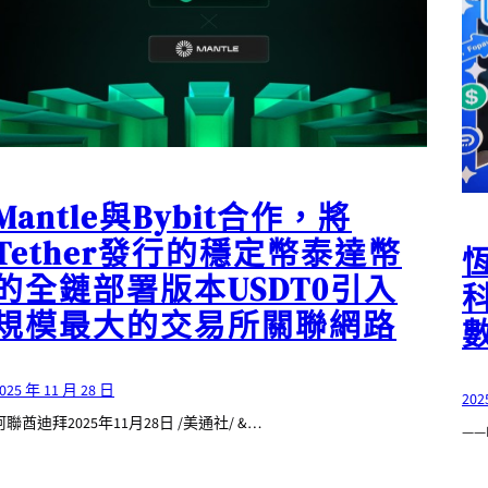
Mantle與Bybit合作，將
Tether發行的穩定幣泰達幣
的全鏈部署版本USDT0引入
規模最大的交易所關聯網路
025 年 11 月 28 日
202
阿聯酋迪拜2025年11月28日 /美通社/ &…
—