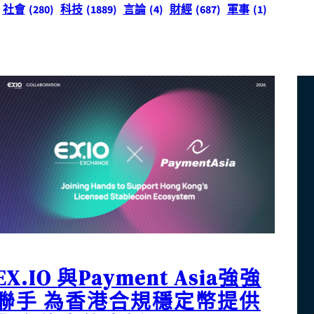
社會
(280)
科技
(1889)
言論
(4)
財經
(687)
軍事
(1)
EX.IO 與Payment Asia強強
聯手 為香港合規穩定幣提供