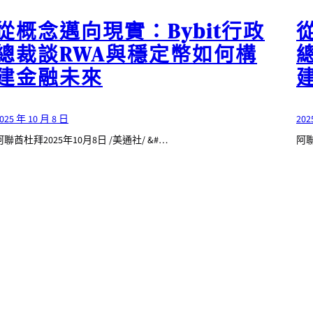
從概念邁向現實：Bybit行政
總裁談RWA與穩定幣如何構
建金融未來
025 年 10 月 8 日
202
阿聯酋杜拜2025年10月8日 /美通社/ &#…
阿聯