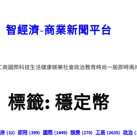
智經濟-商業新聞平台
工商
國際
科技
生活
健康
娛樂
社會
政治
教育
時尚
一般
即時
兩
標籤:
穩定幣
岸
(32)
即時
(399)
國際
(1449)
娛樂
(270)
工商
(2635)
政治
(