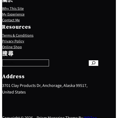
關於
Why This Site
My Experience
Contact Me
Resources
Terms & Conditions
Privacy Policy
S
Online Shop
e
搜尋
a
r
c
h
Address
3701 Clay Products Dr, Anchorage, Alaska 99517,
United States
Copyright © 2026 – Prism Magazine Theme By
WP
Top