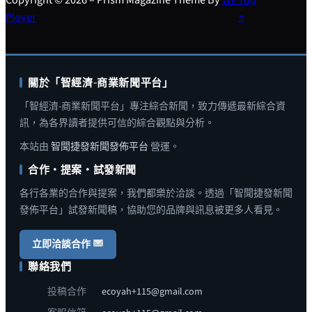
Plover
↑
關於「智經濟-商業新聞平台」
「智經濟-商業新聞平台」專注綜合新聞，致力傳遞最新綜合資
訊，為各界讀者提供可信的綜合觀點與分析。
本站由
智聞捷發新聞發佈平台
營運。
合作・提案・試發新聞
各行各業的合作與提案，我們都樂於洽談。透過「智聞捷發新聞
發佈平台」試發新聞稿，協助您的品牌與訊息被更多人看見。
立即洽談合作
聯絡我們
投稿合作
ecoyah+115@gmail.com