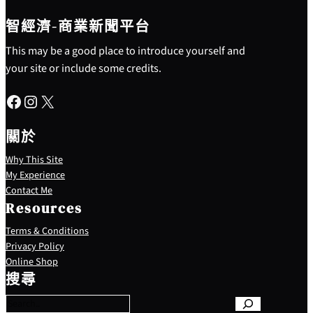
智經濟-商業新聞平台
This may be a good place to introduce yourself and
your site or include some credits.
Facebook
Instagram
X
關於
Why This Site
My Experience
Contact Me
Resources
Terms & Conditions
Privacy Policy
S
Online Shop
e
搜尋
a
r