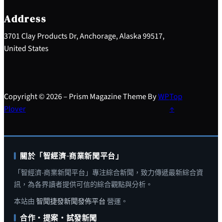
c
h
Address
3701 Clay Products Dr, Anchorage, Alaska 99517,
United States
Copyright © 2026 – Prism Magazine Theme By
WP
Top
Plover
↑
關於「智經濟-商業新聞平台」
「智經濟-商業新聞平台」專注綜合新聞，致力傳遞最新綜合資
訊，為各界讀者提供可信的綜合觀點與分析。
本站由
智聞捷發新聞發佈平台
營運。
合作・提案・試發新聞