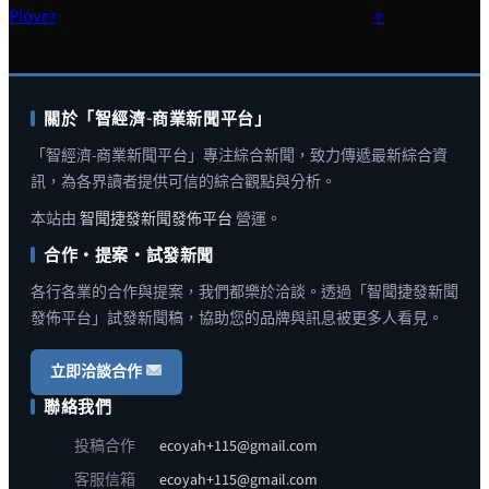
Plover
↑
關於「智經濟-商業新聞平台」
「智經濟-商業新聞平台」專注綜合新聞，致力傳遞最新綜合資
訊，為各界讀者提供可信的綜合觀點與分析。
本站由
智聞捷發新聞發佈平台
營運。
合作・提案・試發新聞
各行各業的合作與提案，我們都樂於洽談。透過「智聞捷發新聞
發佈平台」試發新聞稿，協助您的品牌與訊息被更多人看見。
立即洽談合作
聯絡我們
投稿合作
ecoyah+115@gmail.com
客服信箱
ecoyah+115@gmail.com