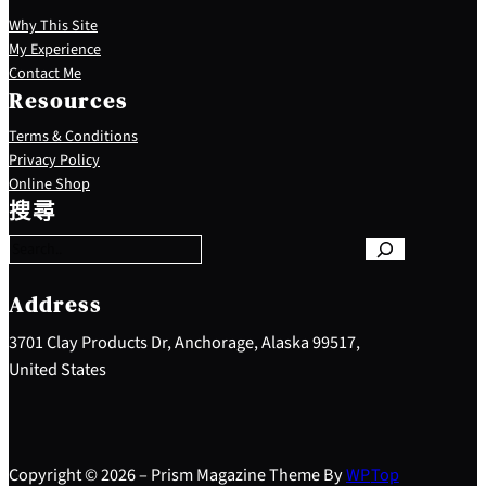
Why This Site
My Experience
Contact Me
Resources
Terms & Conditions
Privacy Policy
S
Online Shop
e
搜尋
a
r
c
h
Address
3701 Clay Products Dr, Anchorage, Alaska 99517,
United States
Copyright © 2026 – Prism Magazine Theme By
WP
Top