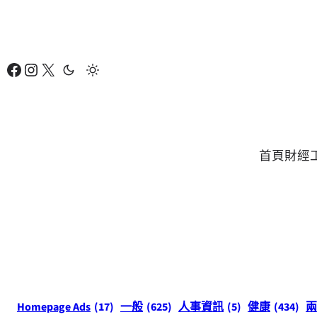
跳
至
主
Facebook
Instagram
X
要
內
容
首頁
財經
Homepage Ads
(17)
一般
(625)
人事資訊
(5)
健康
(434)
兩