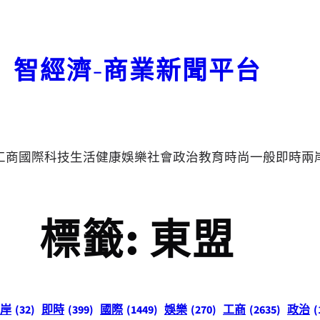
智經濟-商業新聞平台
工商
國際
科技
生活
健康
娛樂
社會
政治
教育
時尚
一般
即時
兩
標籤:
東盟
岸
(32)
即時
(399)
國際
(1449)
娛樂
(270)
工商
(2635)
政治
(