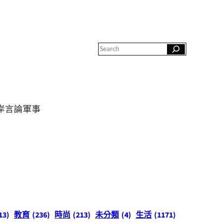
S
e
a
r
c
h
岸
言論
軍事
13)
教育
(236)
時尚
(213)
未分類
(4)
生活
(1171)