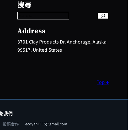
e
搜尋
a
r
c
h
Address
3701 Clay Products Dr, Anchorage, Alaska
99517, United States
Top ↑
絡我們
投稿合作
ecoyah+115@gmail.com