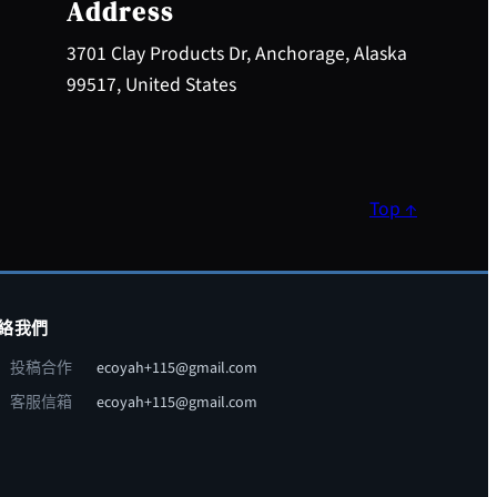
Address
3701 Clay Products Dr, Anchorage, Alaska
99517, United States
Top ↑
絡我們
投稿合作
ecoyah+115@gmail.com
客服信箱
ecoyah+115@gmail.com