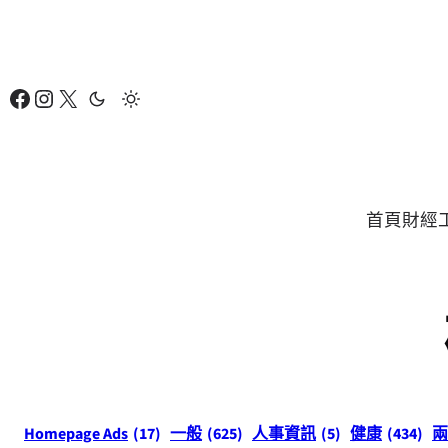
跳
至
主
Facebook
Instagram
X
要
內
容
首頁
財經
Homepage Ads
(17)
一般
(625)
人事資訊
(5)
健康
(434)
兩