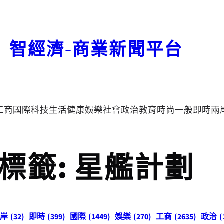
智經濟-商業新聞平台
工商
國際
科技
生活
健康
娛樂
社會
政治
教育
時尚
一般
即時
兩
標籤:
星艦計劃
岸
(32)
即時
(399)
國際
(1449)
娛樂
(270)
工商
(2635)
政治
(