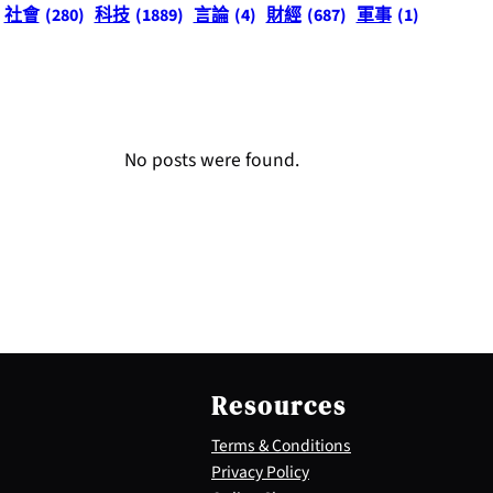
社會
(280)
科技
(1889)
言論
(4)
財經
(687)
軍事
(1)
No posts were found.
Resources
Terms & Conditions
Privacy Policy