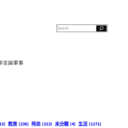
S
e
a
r
c
h
岸
言論
軍事
13)
教育
(236)
時尚
(213)
未分類
(4)
生活
(1171)