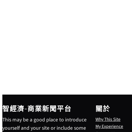
智經濟-商業新聞平台
關於
This may be a good place to introduce
Why This Site
My Experience
yourself and your site or include some