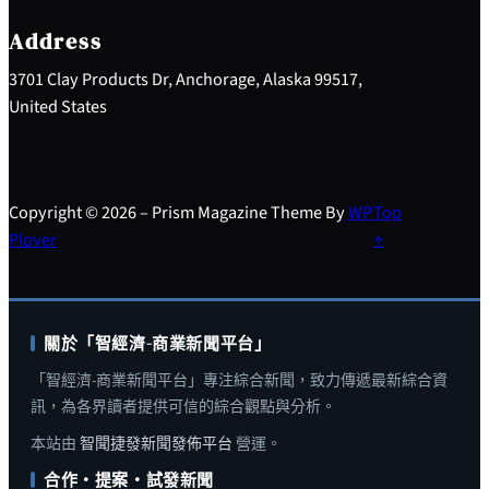
c
h
Address
3701 Clay Products Dr, Anchorage, Alaska 99517,
United States
Copyright © 2026 – Prism Magazine Theme By
WP
Top
Plover
↑
關於「智經濟-商業新聞平台」
「智經濟-商業新聞平台」專注綜合新聞，致力傳遞最新綜合資
訊，為各界讀者提供可信的綜合觀點與分析。
本站由
智聞捷發新聞發佈平台
營運。
合作・提案・試發新聞