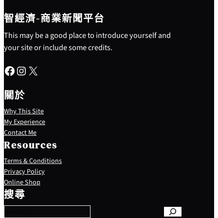
智經濟-商業新聞平台
This may be a good place to introduce yourself and
your site or include some credits.
Facebook
Instagram
X
關於
Why This Site
My Experience
Contact Me
Resources
Terms & Conditions
Privacy Policy
S
Online Shop
e
搜尋
a
r