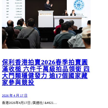
保利香港拍賣2026春季拍賣圓
滿收槌 六件千萬級拍品領銜 四
大門類穩健發力 逾17個國家藏
家參與競投
2026 年 4 月 17 日
香港2026年4月17日 /美通社/ &#821…