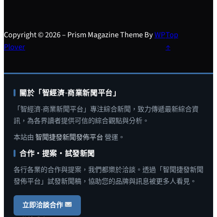
Copyright © 2026 – Prism Magazine Theme By
WP
Top
Plover
↑
關於「智經濟-商業新聞平台」
「智經濟-商業新聞平台」專注綜合新聞，致力傳遞最新綜合資
訊，為各界讀者提供可信的綜合觀點與分析。
本站由
智聞捷發新聞發佈平台
營運。
合作・提案・試發新聞
各行各業的合作與提案，我們都樂於洽談。透過「智聞捷發新聞
發佈平台」試發新聞稿，協助您的品牌與訊息被更多人看見。
立即洽談合作