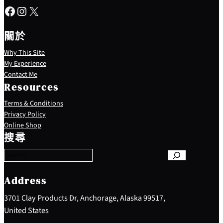
Facebook
Instagram
X
關於
Why This Site
My Experience
Contact Me
Resources
Terms & Conditions
Privacy Policy
S
Online Shop
e
搜尋
a
r
c
h
Address
3701 Clay Products Dr, Anchorage, Alaska 99517,
United States