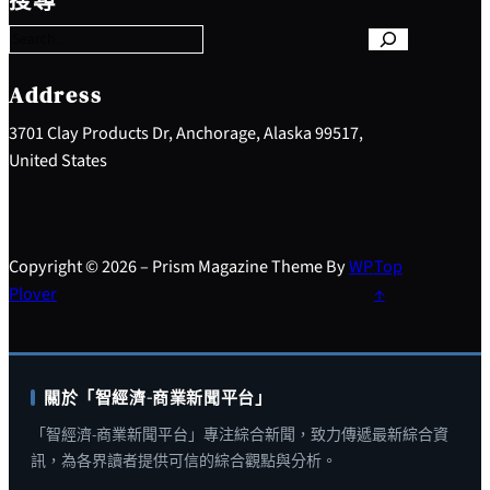
搜尋
a
r
c
h
Address
3701 Clay Products Dr, Anchorage, Alaska 99517,
United States
Copyright © 2026 – Prism Magazine Theme By
WP
Top
Plover
↑
關於「智經濟-商業新聞平台」
「智經濟-商業新聞平台」專注綜合新聞，致力傳遞最新綜合資
訊，為各界讀者提供可信的綜合觀點與分析。