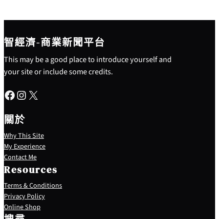
智經濟-商業新聞平台
This may be a good place to introduce yourself and
your site or include some credits.
Facebook
Instagram
X
關於
Why This Site
My Experience
Contact Me
Resources
Terms & Conditions
Privacy Policy
S
Online Shop
e