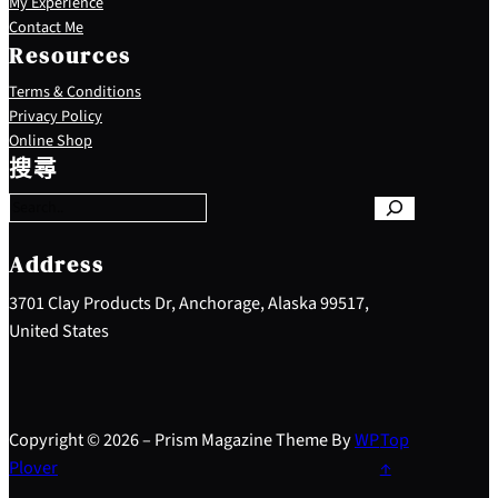
My Experience
Contact Me
Resources
Terms & Conditions
Privacy Policy
S
Online Shop
e
搜尋
a
r
c
h
Address
3701 Clay Products Dr, Anchorage, Alaska 99517,
United States
Copyright © 2026 – Prism Magazine Theme By
WP
Top
Plover
↑