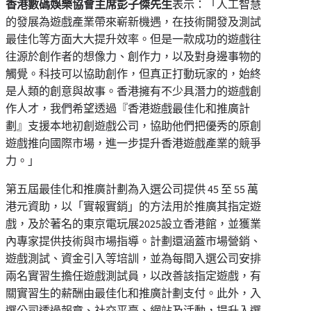
香港數碼娛樂協會主席彭子傑先生
表示：「人工智慧
的發展為遊戲產業帶來嶄新機遇，在技術開發及測試
最佳化等方面大大提升效率。但是一款成功的遊戲往
往源於創作者的想像力、創作力，以及對身邊事物的
觸覺。科技可以協助創作，但真正打動玩家的，始終
是人類的創意與故事。香港擁有不少具潛力的遊戲創
作人才，我們希望透過『香港遊戲最佳化和推廣計
劃』支援本地初創遊戲公司，協助他們把優秀的原創
遊戲推向國際市場，進一步提升香港遊戲產業的競爭
力。」
第五屆最佳化和推廣計劃為入選公司提供 45 至 55 萬
港元資助，以「實報實銷」的方法用於推廣其指定遊
戲，及於著名的東京電玩展2025設立香港館，並獲業
內專家提供技術與市場指導。計劃還涵蓋市場營銷、
遊戲測試、資金引入等培訓，並為每間入選公司安排
兩名實習生擔任遊戲測試員，以改善該指定遊戲，有
關實習生的薪酬由最佳化和推廣計劃支付。此外，入
選公司透過報章、社交平臺、網站及活動，提升入選