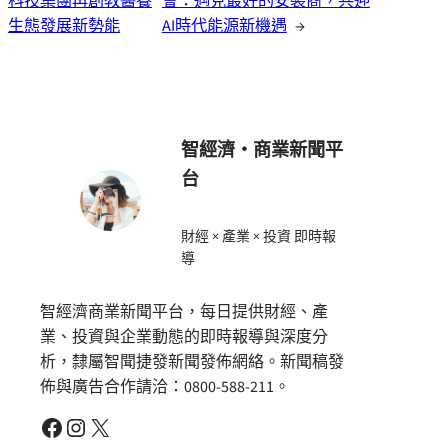
科技集團再創教醫養
會：遇見最好的安裝商，共迎
生態發展新勢能
AI時代能源新機遇
→
智經濟・商業新聞平
台
財經 × 產業 × 投資 即時報
導
智經濟商業新聞平台，每日提供財經、產
業、投資與企業動態的即時報導與深度分
析，隸屬智聞捷發新聞發佈網絡。新聞稿發
佈與廣告合作請洽：0800-588-211。
Facebook
Instagram
X