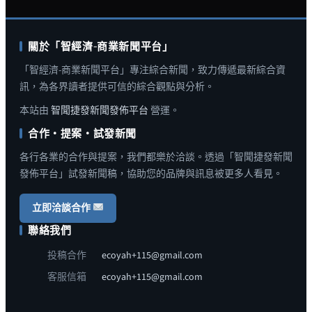
關於「智經濟-商業新聞平台」
「智經濟-商業新聞平台」專注綜合新聞，致力傳遞最新綜合資
訊，為各界讀者提供可信的綜合觀點與分析。
本站由
智聞捷發新聞發佈平台
營運。
合作・提案・試發新聞
各行各業的合作與提案，我們都樂於洽談。透過「智聞捷發新聞
發佈平台」試發新聞稿，協助您的品牌與訊息被更多人看見。
立即洽談合作
聯絡我們
投稿合作
ecoyah+115@gmail.com
客服信箱
ecoyah+115@gmail.com