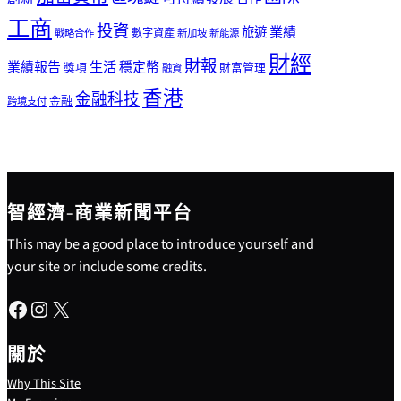
工商
投資
業績
旅遊
戰略合作
數字資產
新加坡
新能源
財經
財報
生活
業績報告
穩定幣
獎項
財富管理
融資
香港
金融科技
金融
跨境支付
智經濟-商業新聞平台
This may be a good place to introduce yourself and
your site or include some credits.
Facebook
Instagram
X
關於
Why This Site