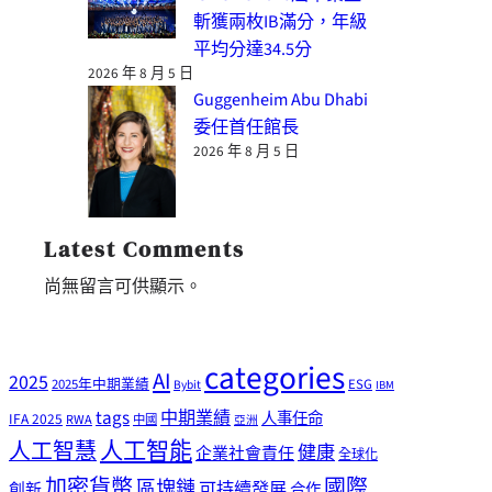
斬獲兩枚IB滿分，年級
平均分達34.5分
2026 年 8 月 5 日
Guggenheim Abu Dhabi
委任首任館長
2026 年 8 月 5 日
Latest Comments
尚無留言可供顯示。
categories
AI
2025
2025年中期業績
ESG
Bybit
IBM
tags
中期業績
人事任命
IFA 2025
RWA
中國
亞洲
人工智能
人工智慧
健康
企業社會責任
全球化
加密貨幣
國際
區塊鏈
可持續發展
創新
合作