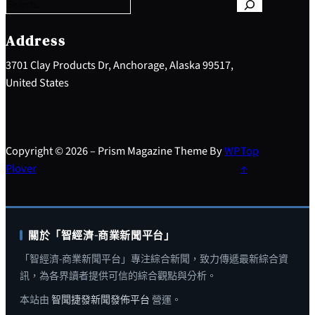
r
c
h
Address
3701 Clay Products Dr, Anchorage, Alaska 99517,
United States
Copyright © 2026 – Prism Magazine Theme By
WP
Top
Plover
↑
關於「智經濟-商業新聞平台」
「智經濟-商業新聞平台」專注綜合新聞，致力傳遞最新綜合資
訊，為各界讀者提供可信的綜合觀點與分析。
本站由
智聞捷發新聞發佈平台
營運。