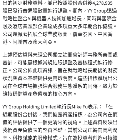
出的初步財務資料，並已按照股份合併後4,278,935
股已發行普通股數量進行調整。期內，YY Group透過
戰略性整合AI與機器人技術加速增長，同時與國際金
融及酒店業頭部企業達成多項重大多年期合作協議。
公司還顯著拓展全球業務版圖，覆蓋泰國、中國香
港、阿聯酋及澳大利亞。
上述預估資料未經公司獨立註冊會計師事務所審閱或
審計，可能需根據常規結賬調整及審核程式進行修
正。公司公佈此項資訊，旨在就戰略增長期後的財務
狀況與資本基礎提供更高透明度。這些指標體現出公
司在全球市場擴張綜合服務生態體系的同時，致力於
維持穩健資產負債表的核心方向。
YY Group Holding Limited執行長Mike Fu表示：
「
在
近期股份合併後，我們披露資產指標，為公司內在價
值的評估提供了一個更清晰的視角。上述資料反映出
我們資產負債表的堅實基礎，當前公司正轉向高利潤
率、科技賦能的服務模式，旨在為投資者創造可持續