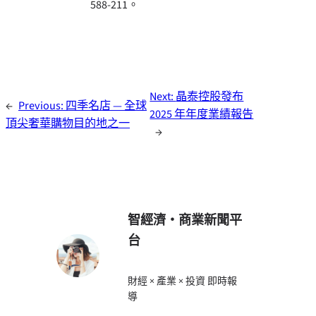
588-211。
Next:
晶泰控股發布
←
Previous:
四季名店 — 全球
2025 年年度業績報告
頂尖奢華購物目的地之一
→
智經濟・商業新聞平
台
財經 × 產業 × 投資 即時報
導