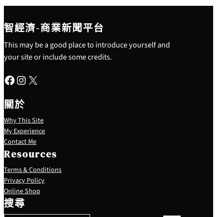
智經濟-商業新聞平台
This may be a good place to introduce yourself and
your site or include some credits.
Facebook
Instagram
X
關於
Why This Site
My Experience
Contact Me
Resources
Terms & Conditions
Privacy Policy
S
Online Shop
e
搜尋
a