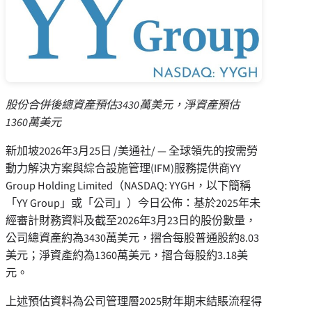
股份合併後總資產預估3430萬美元，淨資產預估
1360萬美元
新加坡
2026年3月25日
/美通社/ — 全球領先的按需勞
動力解決方案與綜合設施管理(IFM)服務提供商YY
Group Holding Limited（NASDAQ: YYGH，以下簡稱
「
YY Group
」
或
「
公司
」
）今日公佈：基於2025年未
經審計財務資料及截至2026年3月23日的股份數量，
公司總資產約為3430萬美元，摺合每股普通股約8.03
美元；淨資產約為1360萬美元，摺合每股約3.18美
元。
上述預估資料為公司管理層2025財年期末結賬流程得