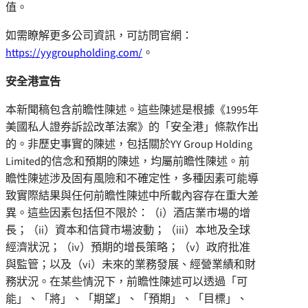
值。
如需瞭解更多公司資訊，可訪問官網：
https://yygroupholding.com/
。
安全港宣告
本新聞稿包含前瞻性陳述。這些陳述是根據《1995年
美國私人證券訴訟改革法案》的
「
安全港
」
條款作出
的。非歷史事實的陳述，包括關於YY Group Holding
Limited的信念和預期的陳述，均屬前瞻性陳述。前
瞻性陳述涉及固有風險和不確定性，多種因素可能導
致實際結果與任何前瞻性陳述中所載內容存在重大差
異。這些因素包括但不限於：（i）酒店業市場的增
長；（ii）資本和信貸市場波動；（iii）本地及全球
經濟狀況；（iv）預期的增長策略；（v）政府批准
與監管；以及（vi）未來的業務發展、經營業績和財
務狀況。在某些情況下，前瞻性陳述可以透過
「
可
能
」
、
「
將
」
、
「
期望
」
、
「
預期
」
、
「
目標
」
、