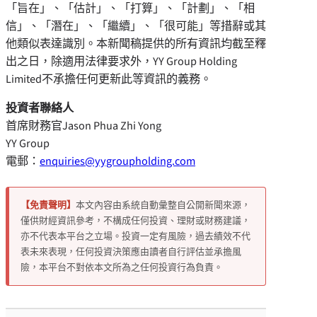
「
旨在
」
、
「
估計
」
、
「
打算
」
、
「
計劃
」
、
「
相
信
」
、
「
潛在
」
、
「
繼續
」
、
「
很可能
」
等措辭或其
他類似表達識別。本新聞稿提供的所有資訊均截至釋
出之日，除適用法律要求外，YY Group Holding
Limited不承擔任何更新此等資訊的義務。
投資者聯絡人
首席財務官Jason Phua Zhi Yong
YY Group
電郵：
enquiries@yygroupholding.com
【免責聲明】
本文內容由系統自動彙整自公開新聞來源，
僅供財經資訊參考，不構成任何投資、理財或財務建議，
亦不代表本平台之立場。投資一定有風險，過去績效不代
表未來表現，任何投資決策應由讀者自行評估並承擔風
險，本平台不對依本文所為之任何投資行為負責。