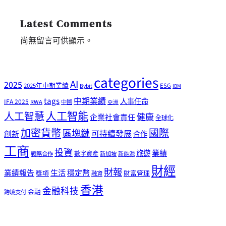
Latest Comments
尚無留言可供顯示。
categories
AI
2025
2025年中期業績
ESG
Bybit
IBM
tags
中期業績
人事任命
IFA 2025
RWA
中國
亞洲
人工智能
人工智慧
健康
企業社會責任
全球化
加密貨幣
國際
區塊鏈
可持續發展
創新
合作
工商
投資
業績
旅遊
戰略合作
數字資產
新加坡
新能源
財經
財報
生活
業績報告
穩定幣
獎項
財富管理
融資
香港
金融科技
金融
跨境支付