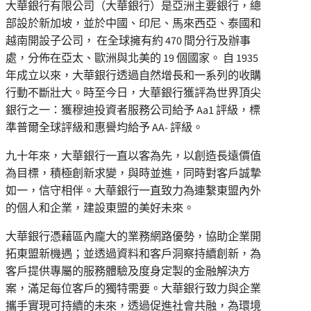
大華銀行有限公司（大華銀行）是亞洲主要銀行，總
部設於新加坡，並於中國、印尼、馬來西亞、泰國和
越南開設子公司， 在全球擁有約 470 間分行及辦事
處，分佈在亞太、歐洲與北美的 19 個國家。 自 1935
年成立以來，大華銀行透過自然增長和一系列的收購
行動不斷壯大。時至今日，大華銀行獲評為世界頂尖
銀行之一：獲穆迪投資者服務公司給予 Aa1 評級，標
準普爾全球評級和惠譽均給予 AA- 評級。
九十年來，大華銀行一直以客為先，以創造長遠價值
為目標，積極創新求變，與時並進，同時對客戶誠摯
如一，信守相伴。大華銀行一直致力為連繫東盟內外
的個人和企業，建設東盟的美好未來。
大華銀行憑藉區內龐大的業務網路優勢，協助企業開
拓東盟新機遇；並透過資料和客戶洞察持續創新，為
客戶提供專屬的服務體驗及度身定製的金融解決方
案，滿足每位客戶的獨特需要。大華銀行致力與企業
攜手實現可持續的未來，透過促進社會共融，為環境