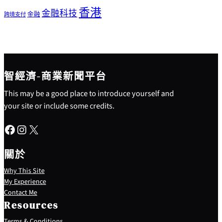
香港
金融科技
金融
跨境支付
智經濟-商業新聞平台
This may be a good place to introduce yourself and
your site or include some credits.
Facebook
Instagram
X
關於
Why This Site
My Experience
Contact Me
Resources
Terms & Conditions