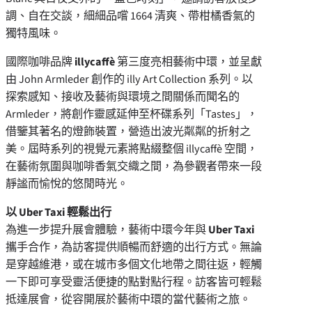
調、自在交談，細細品嚐 1664 清爽、帶柑橘香氣的
獨特風味。
國際咖啡品牌
illycaffè
第三度亮相藝術中環，並呈獻
由 John Armleder 創作的 illy Art Collection 系列。以
探索感知、接收及藝術與環境之間關係而聞名的
Armleder，將創作靈感延伸至杯碟系列「Tastes」，
借鑒其著名的燈飾裝置，營造出波光粼粼的折射之
美。屆時系列的視覺元素將點綴整個 illycaffè 空間，
在藝術氛圍與咖啡香氣交織之間，為參觀者帶來一段
靜謐而愉悅的悠閒時光。
以 Uber Taxi 輕鬆出行
為進一步提升展會體驗，藝術中環今年與
Uber Taxi
攜手合作，為訪客提供順暢而舒適的出行方式。無論
是穿越維港，或在城市多個文化地帶之間往返，輕觸
一下即可享受靈活便捷的點對點行程。訪客皆可輕鬆
抵達展會，從容開展於藝術中環的當代藝術之旅。