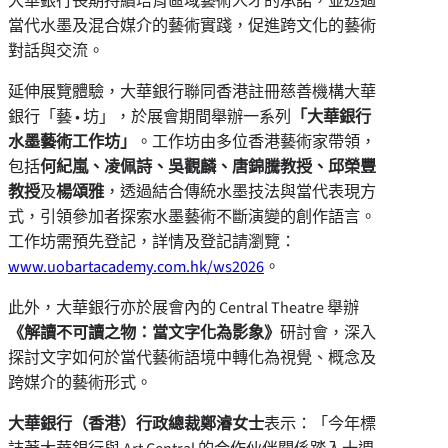
大華銀行長期持續培育區域藝術人才的承諾，並透過
當代水墨及混合媒介的藝術實踐，促進跨文化的藝術
對話與交流。
延伸展覽體驗，大華銀行聯同香港註冊慈善機構大華
銀行「藝 • 坊」，於展會期間舉辦一系列
「大華銀行
水墨藝術工作坊」
。工作坊由多位香港藝術家帶領，
包括
何紀嵐、凌佩詩、吳觀麟、唐錦騰教授、邱榮豐
教授
及
楊頌雅
，透過結合傳統水墨技法與當代表現方
式，引領參加者探索水墨藝術不斷演變的創作語言。
工作坊需預先登記，詳情及登記請瀏覽：
www.uobartacademy.com.hk/ws2026
。
此外，大華銀行亦於展會內的 Central Theatre 舉辦
《解讀不可讀之物：當文字化為影象》
研討會，深入
探討文字如何於當代藝術語境中轉化為視覺、概念及
跨媒介的藝術形式。
大華銀行（香港）行政總裁鄭濬女士
表示：「今年標