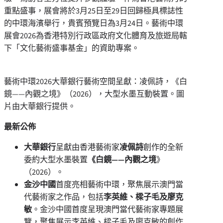
重點盛事，展會將於3月25日至29日回歸極具標誌性
的中環海濱舉行，貴賓預覽日為3月24日。藝術中環
展會2026為香港特別行政區政府文化體育及旅遊局轄
下「文化藝術盛事基金」的資助專案。
藝術中環2026大華銀行藝術空間呈獻：凌佩詩，《白
鏡——內觀之境》（2026），大型水墨互動裝置。圖
片由大華銀行提供。
最新公佈
大華銀行
呈獻由香港藝術家
凌佩詩
創作的全新
委約大型水墨裝置
《白鏡——內觀之境
》
（2026）。
金沙中國
首度亮相藝術中環，聚焦展示澳門當
代藝術家之作品，包括
李英維、樑子毛及廖克
敏
。金沙中國首度呈現澳門當代藝術家專題展
覽，聚焦展示李英維、樑子毛及廖克敏的創作