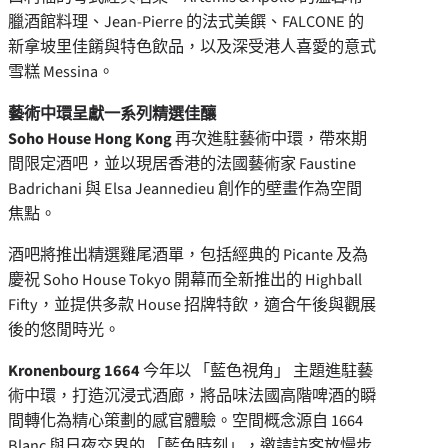
臘酒館料理、Jean-Pierre 的法式美饌、FALCONE 的
新拿坡里佳餚與特色飲品，以及深受港人喜愛的意式
雪糕 Messina。
藝術中環呈獻一系列精選佳釀
Soho House Hong Kong
再次進駐藝術中環，帶來期
間限定酒吧，並以現居香港的法國藝術家 Faustine
Badrichani 與 Elsa Jeannedieu 創作的壁畫作為空間
焦點。
酒吧將推出精選雞尾酒單，包括經典的 Picante 及為
慶祝 Soho House Tokyo 開幕而全新推出的 Highball
Fifty，並提供多款 House 招牌特飲，適合午後與觀展
後的悠閒時光。
Kronenbourg 1664
今年以 「藍色視角」 主題進駐藝
術中環，打造沉浸式酒廊，將品味法國高階啤酒的瞬
間轉化為精心策劃的感官體驗。空間概念源自 1664
Blanc 與日夜交界的 「藍色時刻」，邀請訪客放慢步