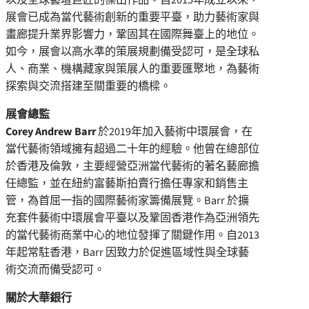
展會已成為當代藝術創新的重要平臺，助力藝術家與
畫廊提升業界影響力，鞏固其在國際舞臺上的地位。
如今，展會以高水準的策展規劃備受認可，是全球私
人、商業、機構藏家與策展人的重要匯聚地，為藝術
探索與交流搭建至關重要的橋樑。
展會總監
Corey Andrew Barr
於2019年加入藝術中環展會，在
當代藝術領域擁有超過二十年的經驗。他曾在總部位
於香港及倫敦，主要經營亞洲當代藝術的著名藝廊擔
任總監，並在紐約富藝斯拍賣行擔任專家和銷售主
管，為首屈一指的國際藝術家籌備展覽。Barr 於擴
充套件藝術中環展會平臺以及鞏固香港作為亞洲領先
的當代藝術商業中心的地位發揮了關鍵作用。自2013
年起常駐香港，Barr 因致力於促進區域性與全球藝
術交流而備受認可。
關於大華銀行