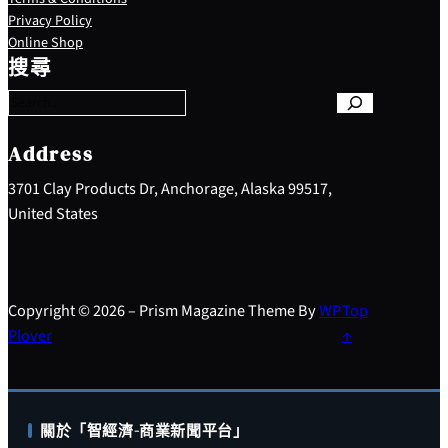
Privacy Policy
S
Online Shop
e
搜尋
a
r
c
h
Address
3701 Clay Products Dr, Anchorage, Alaska 99517,
United States
Copyright © 2026 – Prism Magazine Theme By
WP
Top
Plover
↑
關於「智經濟-商業新聞平台」