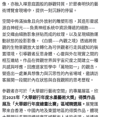
像，亦融入禪意庭園般的靜觀特質，於節奏明快的藝
術博覽會現場中，提供一刻沉靜的停留。
空間中佈滿抽象且向外放射的雕塑形態，其造形靈感
源自神經元——負責神經系統中資訊傳遞的細胞——
並交織由細胞影象拼貼而成的紋理，以及呈現細胞運
動狀態的投影影像。《白鏡——內觀之境》透過將微
觀的生物景觀放大並轉化為可供觀者行走與感知的裝
置環境，引導觀者反思身體、心靈與外在現實之間的
相互連結。作品在微觀世界與宇宙尺度之間建立一種
共感與呼應，回應道家哲學中「萬物如一」的觀念，
營造出一處兼具想像力與沉思性的內省場域，邀請訪
客展開一段關於內在狀態與自我觀照的思考歷程。
參觀者亦可於「大華銀行藝術空間」的專屬展區，欣
賞
2025年「大華銀行年度水墨藝術大奬」得獎作品
展及「大華銀行年度繪畫比賽」區域精選展。
展覽匯
聚來自香港、中國內地及東盟地區的得獎作品，體現