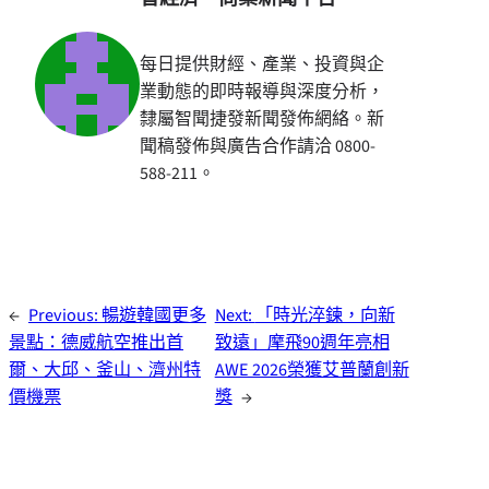
每日提供財經、產業、投資與企
業動態的即時報導與深度分析，
隸屬智聞捷發新聞發佈網絡。新
聞稿發佈與廣告合作請洽 0800-
588-211。
←
Previous:
暢遊韓國更多
Next:
「時光淬鍊，向新
景點：德威航空推出首
致遠」摩飛90週年亮相
爾、大邱、釜山、濟州特
AWE 2026榮獲艾普蘭創新
價機票
獎
→