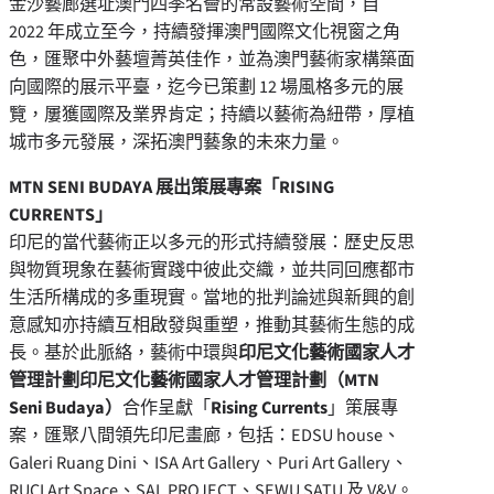
金沙藝廊選址澳門四季名薈的常設藝術空間，自
2022 年成立至今，持續發揮澳門國際文化視窗之角
色，匯聚中外藝壇菁英佳作，並為澳門藝術家構築面
向國際的展示平臺，迄今已策劃 12 場風格多元的展
覽，屢獲國際及業界肯定；持續以藝術為紐帶，厚植
城市多元發展，深拓澳門藝象的未來力量。
MTN SENI BUDAYA 展出策展專案「RISING
CURRENTS」
印尼的當代藝術正以多元的形式持續發展：歷史反思
與物質現象在藝術實踐中彼此交織，並共同回應都市
生活所構成的多重現實。當地的批判論述與新興的創
意感知亦持續互相啟發與重塑，推動其藝術生態的成
長。基於此脈絡，藝術中環與
印尼文化藝術國家人才
管理計劃印尼文化藝術國家人才管理計劃（MTN
Seni Budaya）
合作呈獻「
Rising Currents
」策展專
案，匯聚八間領先印尼畫廊，包括：EDSU house、
Galeri Ruang Dini、ISA Art Gallery、Puri Art Gallery、
RUCI Art Space、SAL PROJECT、SEWU SATU 及 V&V。