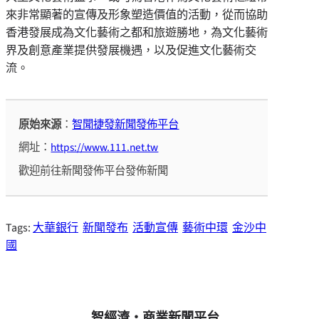
來非常顯著的宣傳及形象塑造價值的活動，從而協助
香港發展成為文化藝術之都和旅遊勝地，為文化藝術
界及創意產業提供發展機遇，以及促進文化藝術交
流。
原始來源
：
智聞捷發新聞發佈平台
網址：
https://www.111.net.tw
歡迎前往新聞發佈平台發佈新聞
Tags:
大華銀行
新聞發布
活動宣傳
藝術中環
金沙中
國
智經濟・商業新聞平台