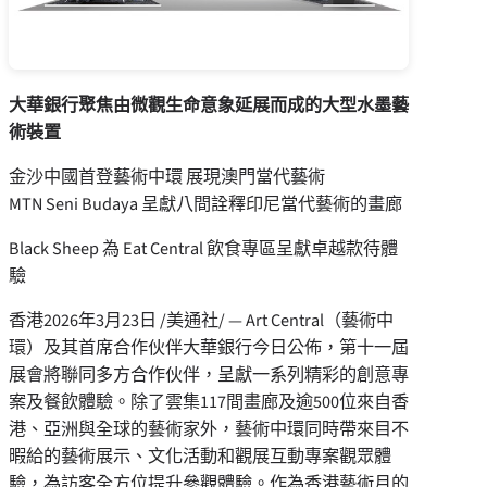
大華銀行聚焦由微觀生命意象延展而成的大型水墨藝
術裝置
金沙中國首登藝術中環 展現澳門當代藝術
MTN Seni Budaya 呈獻八間詮釋印尼當代藝術的畫廊
Black Sheep 為 Eat Central 飲食專區呈獻卓越款待體
驗
香港
2026年3月23日
/美通社/ — Art Central（藝術中
環）及其首席合作伙伴大華銀行今日公佈，第十一屆
展會將聯同多方合作伙伴，呈獻一系列精彩的創意專
案及餐飲體驗。除了雲集117間畫廊及逾500位來自香
港、亞洲與全球的藝術家外，藝術中環同時帶來目不
暇給的藝術展示、文化活動和觀展互動專案觀眾體
驗，為訪客全方位提升參觀體驗。作為香港藝術月的