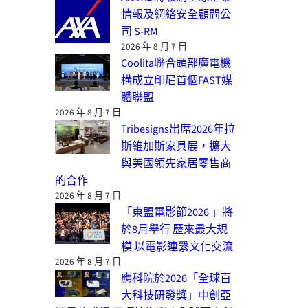
情報及網絡安全顧問公
司 S-RM
2026 年 8 月 7 日
Coolita聯合頭部廣電機
構成立印尼首個FAST媒
體聯盟
2026 年 8 月 7 日
Tribesigns出席2026年拉
斯維加斯家具展，擴大
與美國領先家居零售商
的合作
2026 年 8 月 7 日
「東盟電影節2026 」將
於8月舉行 歷來最大規
模 以電影連繫文化交流
2026 年 8 月 7 日
應科院於2026「全球百
大科技研發獎」中創亞