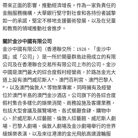
帶來正面的影響，推動經濟增長。作為一家負責任的
金融服務機構，大華銀行堅守對社會和各持份者誠摯
如一的承諾，堅定不移地支援藝術發展，以及在兒童
和教育的領域推動社會進步。
關於金沙中國有限公司
金沙中國有限公司（香港聯交所：1928，「金沙中
國」或「公司」）是一所於開曼群島註冊成立的有限
公司及在香港聯合交易所有限公司上市的公司。金沙
中國是澳門最大的綜合度假村經營商，於路氹金光大
道上設有澳門威尼斯人®、澳門百利宮、澳門巴黎人
®，以及澳門倫敦人® 等物業專案，同時擁有及經營
位於澳門半島的澳門金沙酒店。公司旗下的各綜合度
假村集合多樣化的娛樂消閒、商務設施及客運業務，
包括大型會議及展覽場地、各式餐廳食肆、購物中
心、於威尼斯人綜藝館、倫敦人綜藝館、威尼斯人劇
場、巴黎人劇場、倫敦人劇場及金沙劇場舉行的世界
級娛樂表演，以及來往港澳的金光飛航高速渡輪服