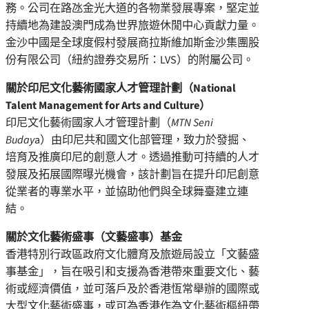
務。公司在路氹金光大道的各物業發展專案，堅定並
持續地為建設澳門成為世界旅遊休閒中心貢獻力量。
金沙中國是全球度假村發展商拉斯維加斯金沙集團股
份有限公司（紐約證券交易所：LVS）的附屬公司。
關於印尼文化藝術國家人才管理計劃（National
Talent Management for Arts and Culture）
印尼文化藝術國家人才管理計劃（
MTN Seni
Buday
a）由印尼共和國文化部管理，致力於發掘、
培育及推廣印尼的創意人才。透過推動可持續的人才
發展及拓展國際曝光機會，該計劃旨在提升印尼創意
從業者的專業水平，並協助他們與全球舞臺建立連
結。
關於文化藝術盛事（文藝盛事）基金
香港特別行政區政府文化體育及旅遊局設立「文藝盛
事基金」，旨在吸引和支援為香港帶來重要文化、藝
術或經濟價值，並可落戶及於香港恆常舉辦的國際或
大型文化藝術盛事，或可為香港作為文化藝術樞紐帶