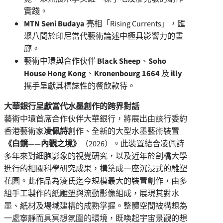
實踐。
MTN
Seni Budaya
亮相「Rising Currents」，匯
聚八間於印尼當代藝術論述中極具影響力的畫
廊。
藝術中環與合作伙伴
Black Sheep
、
Soho
House Hong Kong
、
Kronenbourg 1664
及
illy
攜手呈獻其標誌性的餐飲款待。
大華銀行呈獻當代水墨創作的跨界對話
藝術中環首席合作伙伴大華銀行，將展出由該行委約
香港藝術家
凌佩詩
創作、全新的大型水墨藝術裝置
《白鏡——內觀之境》
（2026）。此裝置結合凌佩詩
多年來對細胞影象的視覺研究，以及近年於劍橋大學
進行的相關科學研究成果，構築成一座沉浸式的雕塑
花園。此作品為淩氏迄今規模最大的裝置創作，由多
組手工製作的紙雕塑與流動影像組成，展現其對水
墨、紙材及場域建構的成熟掌握。整體空間被構想為
一處寧靜而具冥想氛圍的環境，既喚起宇宙景觀的想