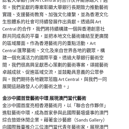
誌著大華銀行與 Art Central 的合作伙伴關係踏入十週
年。我們呈獻的專案彰顯大華銀行長期致力推動藝術
實踐、支援藝術教育、加強文化連繫，並為香港文化
生態體系的社會可持續發展作出貢獻。透過與 Art
Central 的合作，我們將持續構建一個與香港創意社
群共同成長的平臺，並把本地文化藝術連結至更廣闊
的區域層面。作為香港藝術月的重點活動，Art
Central 匯聚藝術、文化及來自世界各地的觀眾，構
建一個充滿活力的國際平臺。透過大華銀行藝術空
間，我們很高興呈獻悉心策劃的藝術專案，頌揚藝術
卓越成就、促進區域交流，並鼓勵具意義的公眾參
與。我們期待各地觀眾蒞臨 Art Central，與我們一同
展開這趟啟發人心的藝術之旅。」
金沙中國首登藝術中環 展現澳門當代藝術
金沙中國首度亮相香港藝術月，以「聯合合作夥伴」
進駐藝術中環，成為首家參與此國際藝壇盛事的澳門
綜合旅遊休閒企業。藉著金沙藝廊（Sands Gallery）
向國際舞臺推介三位澳門當代青年藝術家，展現澳門