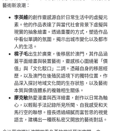
藝術新浪潮：
李英維
的創作靈感源自於日常生活中的虛擬元
素。他的作品表達了與當代社會背景下虛擬與
現實的抽象繪畫。透過重覆的方式，塑造作品
中看似單調的氛圍，揭示出城市變化以及都市
人的生活。
樑子毛
出生於廣東，後移居於澳門，其作品涵
蓋平面繪畫與裝置藝術，靈感核心圍繞著「價
值」與「文化駁口」二詞。憑藉自身的移居經
歷，以及澳門在後殖民語境下的獨特位置，作
品深入探討地域文化間的生存狀態，以及藝術
本質與價值體系的複雜相生關係。
廖克敏
熱愛漫畫與西洋繪畫，創作以日常為軸
心，以輕鬆手法記錄所見所聞、自我感受和天
馬行空的聯想。擅長透過細膩而富哲思的視覺
語言，建構出一種既私密又開放的藝術對話。