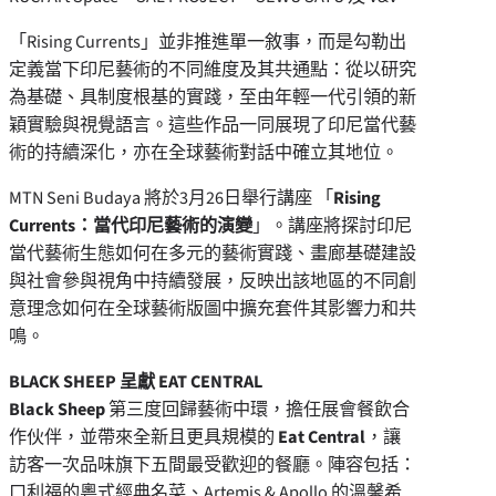
「Rising Currents」並非推進單一敘事，而是勾勒出
定義當下印尼藝術的不同維度及其共通點：從以研究
為基礎、具制度根基的實踐，至由年輕一代引領的新
穎實驗與視覺語言。這些作品一同展現了印尼當代藝
術的持續深化，亦在全球藝術對話中確立其地位。
MTN Seni Budaya 將於3月26日舉行講座 「
Rising
Currents：當代印尼藝術的演變
」。講座將探討印尼
當代藝術生態如何在多元的藝術實踐、畫廊基礎建設
與社會參與視角中持續發展，反映出該地區的不同創
意理念如何在全球藝術版圖中擴充套件其影響力和共
鳴。
BLACK SHEEP 呈獻 EAT CENTRAL
Black Sheep
第三度回歸藝術中環，擔任展會餐飲合
作伙伴，並帶來全新且更具規模的
Eat Central
，讓
訪客一次品味旗下五間最受歡迎的餐廳。陣容包括：
口利福的粵式經典名菜、Artemis & Apollo 的溫馨希