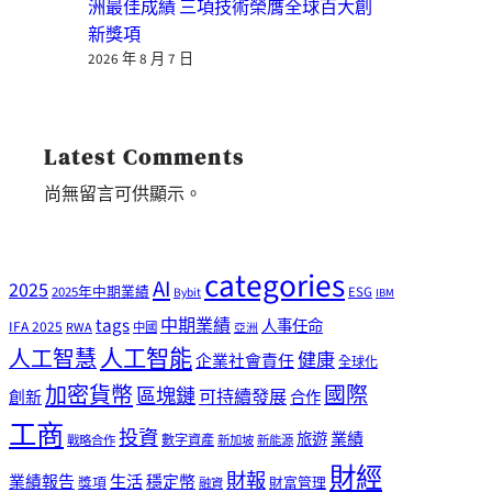
洲最佳成績 三項技術榮膺全球百大創
新獎項
2026 年 8 月 7 日
Latest Comments
尚無留言可供顯示。
categories
AI
2025
2025年中期業績
ESG
Bybit
IBM
tags
中期業績
人事任命
IFA 2025
RWA
中國
亞洲
人工智能
人工智慧
健康
企業社會責任
全球化
加密貨幣
國際
區塊鏈
可持續發展
創新
合作
工商
投資
業績
旅遊
戰略合作
數字資產
新加坡
新能源
財經
財報
生活
業績報告
穩定幣
獎項
財富管理
融資