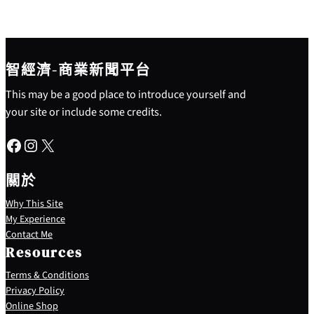
智經濟-商業新聞平台
This may be a good place to introduce yourself and
your site or include some credits.
Facebook
Instagram
X
關於
Why This Site
My Experience
Contact Me
Resources
Terms & Conditions
Privacy Policy
S
Online Shop