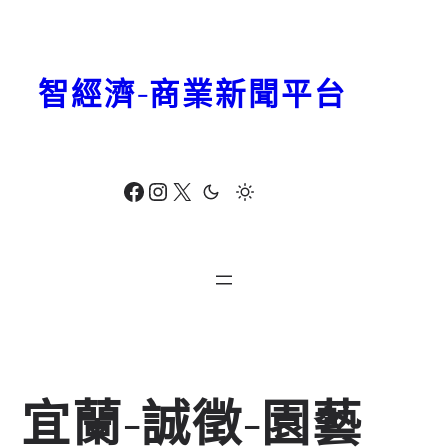
跳
至
主
智經濟-商業新聞平台
要
內
容
Facebook
Instagram
X
宜蘭-誠徵-園藝