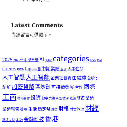
Latest Comments
尚無留言可供顯示。
categories
AI
2025
2025年中期業績
ESG
Bybit
IBM
tags
中期業績
人事任命
IFA 2025
RWA
中國
亞洲
人工智能
人工智慧
健康
企業社會責任
全球化
加密貨幣
國際
區塊鏈
可持續發展
創新
合作
工商
投資
業績
旅遊
戰略合作
數字資產
新加坡
新能源
財經
財報
生活
業績報告
穩定幣
獎項
財富管理
融資
香港
金融科技
金融
跨境支付