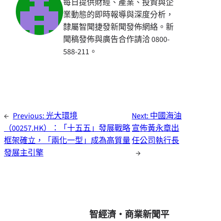
每日提供財經、產業、投資與企
業動態的即時報導與深度分析，
隸屬智聞捷發新聞發佈網絡。新
聞稿發佈與廣告合作請洽 0800-
588-211。
←
Previous:
光大環境
Next:
中國海油
（00257.HK）：「十五五」發展戰略
宣佈黃永章出
框架確立，「兩化一型」成為高質量
任公司執行長
發展主引擎
→
智經濟・商業新聞平