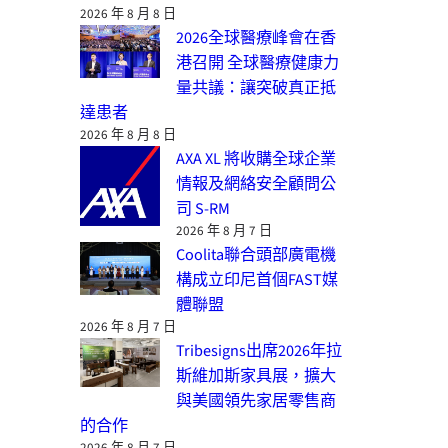
2026 年 8 月 8 日
2026全球醫療峰會在香
港召開 全球醫療健康力
量共議：讓突破真正抵
達患者
2026 年 8 月 8 日
AXA XL 將收購全球企業
情報及網絡安全顧問公
司 S-RM
2026 年 8 月 7 日
Coolita聯合頭部廣電機
構成立印尼首個FAST媒
體聯盟
2026 年 8 月 7 日
Tribesigns出席2026年拉
斯維加斯家具展，擴大
與美國領先家居零售商
的合作
2026 年 8 月 7 日