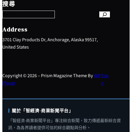
e
搜尋
a
r
c
h
Address
3701 Clay Products Dr, Anchorage, Alaska 99517,
United States
Copyright © 2026 – Prism Magazine Theme By
WP
Top
Plover
↑
關於「智經濟-商業新聞平台」
「智經濟-商業新聞平台」專注綜合新聞，致力傳遞最新綜合資
訊，為各界讀者提供可信的綜合觀點與分析。