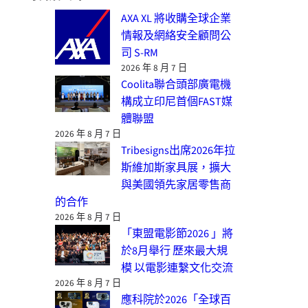
AXA XL 將收購全球企業
情報及網絡安全顧問公
司 S-RM
2026 年 8 月 7 日
Coolita聯合頭部廣電機
構成立印尼首個FAST媒
體聯盟
2026 年 8 月 7 日
Tribesigns出席2026年拉
斯維加斯家具展，擴大
與美國領先家居零售商
的合作
2026 年 8 月 7 日
「東盟電影節2026 」將
於8月舉行 歷來最大規
模 以電影連繫文化交流
2026 年 8 月 7 日
應科院於2026「全球百