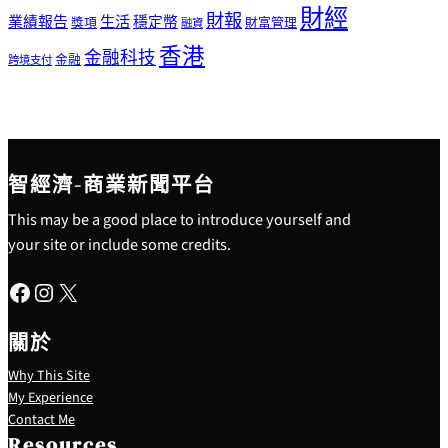
財經
財報
生活
業績報告
穩定幣
獎項
財富管理
融資
香港
金融科技
金融
跨境支付
智經濟-商業新聞平台
This may be a good place to introduce yourself and
your site or include some credits.
Facebook
Instagram
X
關於
Why This Site
My Experience
Contact Me
Resources