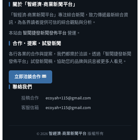
關於「智經濟-商業新聞平台」
「智經濟-商業新聞平台」專注綜合新聞，致力傳遞最新綜合資
訊，為各界讀者提供可信的綜合觀點與分析。
本站由
智聞捷發新聞發佈平台
營運。
合作・提案・試發新聞
各行各業的合作與提案，我們都樂於洽談。透過「智聞捷發新聞
發佈平台」試發新聞稿，協助您的品牌與訊息被更多人看見。
立即洽談合作
聯絡我們
投稿合作
ecoyah+115@gmail.com
客服信箱
ecoyah+115@gmail.com
© 2026
智經濟-商業新聞平台
版權所有