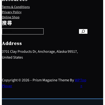
Terms & Conditions
Privacy Policy
S
Online Shop
e
搜尋
a
r
c
h
Address
3701 Clay Products Dr, Anchorage, Alaska 99517,
United States
Copyright © 2026 – Prism Magazine Theme By
WP
Top
Plover
↑