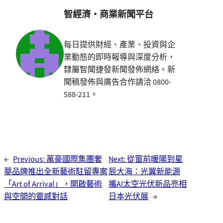
智經濟・商業新聞平台
每日提供財經、產業、投資與企
業動態的即時報導與深度分析，
隸屬智聞捷發新聞發佈網絡。新
聞稿發佈與廣告合作請洽 0800-
588-211。
←
Previous:
萬豪國際集團奢
Next:
從窗前暖陽到星
華品牌推出全新藝術駐留專案
辰大海：光翼新能源
「Art of Arrival」，開啟藝術
攜AI太空光伏新品亮相
與空間的靈感對話
日本光伏展
→