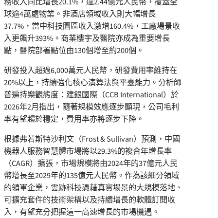
務收入同比增長20.1%，達2.44億元人民幣，覆蓋全
球逾4萬處物業。非酒店領域收入則大幅增長
37.7%，當中科技園區收入激增160.4%，工廠場景收
入更飆升393%。商業樓宇及醫院亦成為重要增長
點，醫院部署點位由130個增至約200個。
研發投入超過6,000萬元人民幣，研發費用率維持在
20%以上，持續強化核心演算法與平臺能力。分析師
普遍持樂觀態度：建銀國際（CCB International）於
2026年2月指出，隨著規模效應逐步顯現，公司毛利
率有望趨於穩定，費用率亦將逐步下降。
根據弗若斯特沙利文（Frost & Sullivan）預測，中國
機器人服務智慧體市場將以29.3%的複合年增長率
（CAGR）擴張，市場規模將由2024年的37億元人民
幣增長至2029年的135億元人民幣。作為該細分領域
的領軍企業，雲跡科技憑藉真實場景的大規模落地、
可擴充套件的技術架構以及持續增長的軟體訂閱收
入，有望充分把握這一高速增長的市場機遇。