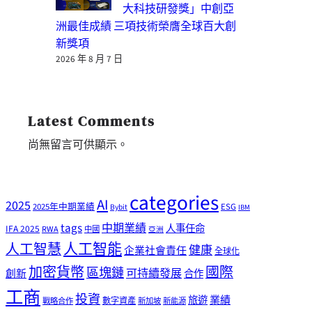
大科技研發獎」中創亞
洲最佳成績 三項技術榮膺全球百大創
新獎項
2026 年 8 月 7 日
Latest Comments
尚無留言可供顯示。
categories
AI
2025
2025年中期業績
ESG
Bybit
IBM
tags
中期業績
人事任命
IFA 2025
RWA
中國
亞洲
人工智能
人工智慧
健康
企業社會責任
全球化
加密貨幣
國際
區塊鏈
可持續發展
創新
合作
工商
投資
業績
旅遊
戰略合作
數字資產
新加坡
新能源