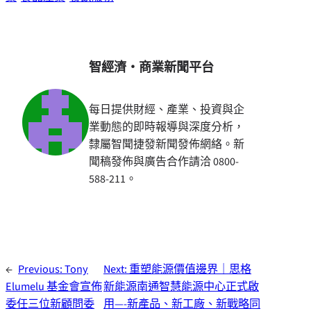
智經濟・商業新聞平台
每日提供財經、產業、投資與企
業動態的即時報導與深度分析，
隸屬智聞捷發新聞發佈網絡。新
聞稿發佈與廣告合作請洽 0800-
588-211。
←
Previous:
Tony
Next:
重塑能源價值邊界｜思格
Elumelu 基金會宣佈
新能源南通智慧能源中心正式啟
委任三位新顧問委
用—-新產品、新工廠、新戰略同