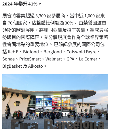
2024 年攀升 41%。
展會將雲集超過 3,300 家參展商，當中近 1,000 家來
自 70 個國家，佔整體比例超過 30%。 由榮譽國波蘭
領銜的歐洲展團，將聯同亞洲及拉丁美洲，組成最強
勢矚目的國際陣容，充分體現展會作為全球業界策略
性會面地點的重要地位。 已確認參展的國際公司包
括 KeHE、Bidfood、Bergfood、Cotswold Fayre、
Sonae、PriceSmart、Walmart、GPA、La Comer、
BigBasket 及 Alkosto。