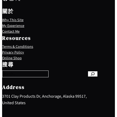
關於
Why This Site
My Experience
Contact Me
Resources
Terms & Conditions
Privacy Policy
S
Online Shop
e
搜尋
a
r
c
h
Address
3701 Clay Products Dr, Anchorage, Alaska 99517,
United States