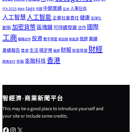
tags
中期業績
人事任命
IFA 2025
RWA
中國
亞洲
人工智能
人工智慧
健康
企業社會責任
全球化
加密貨幣
國際
區塊鏈
可持續發展
創新
合作
工商
投資
業績
旅遊
戰略合作
數字資產
新加坡
新能源
財經
財報
生活
業績報告
穩定幣
獎項
財富管理
融資
香港
金融科技
金融
跨境支付
智經濟-商業新聞平台
This may be a good place to introduce yourself and
your site or include some credits.
Facebook
Instagram
X