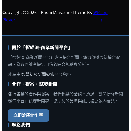
Copyright © 2026 – Prism Magazine Theme By
WP
Top
Plover
↑
關於「智經濟-商業新聞平台」
「智經濟-商業新聞平台」專注綜合新聞，致力傳遞最新綜合資
訊，為各界讀者提供可信的綜合觀點與分析。
本站由
智聞捷發新聞發佈平台
營運。
合作・提案・試發新聞
各行各業的合作與提案，我們都樂於洽談。透過「智聞捷發新聞
發佈平台」試發新聞稿，協助您的品牌與訊息被更多人看見。
立即洽談合作
聯絡我們