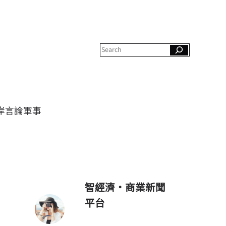
S
e
a
r
c
h
岸
言論
軍事
智經濟・商業新聞
平台