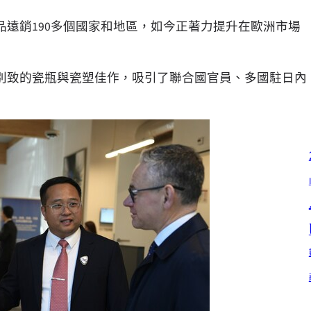
遠銷190多個國家和地區，如今正著力提升在歐洲市場
型別致的瓷瓶與瓷塑佳作，吸引了聯合國官員、多國駐日內