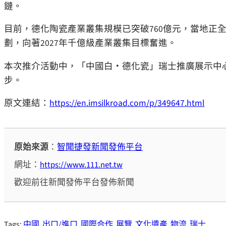
鏈。
目前，德化陶瓷產業叢集規模已突破760億元，當地正
劃，向著2027年千億級產業叢集目標奮進。
本次推介活動中，「中國白・德化瓷」瑞士推廣展示中
步。
原文連結：
https://en.imsilkroad.com/p/349647.html
原始來源
：
智聞捷發新聞發佈平台
網址：
https://www.111.net.tw
歡迎前往新聞發佈平台發佈新聞
Tags:
中國
出口/進口
國際合作
展覽
文化遺產
物流
瑞士