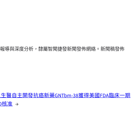
報導與深度分析，隸屬智聞捷發新聞發佈網絡。新聞稿發佈
生醫自主開發抗癌新藥GNTbm-38獲得美國FDA臨床一期
D核准
→