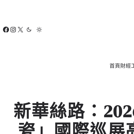
跳
至
主
Facebook
Instagram
X
要
內
容
首頁
財經
新華絲路：20
瓷」國際巡展