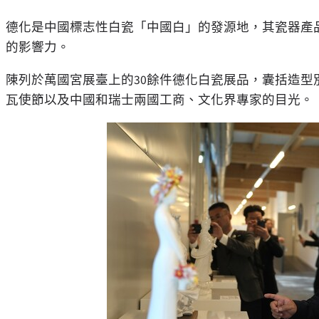
德化是中國標志性白瓷「中國白」的發源地，其瓷器產品
的影響力。
陳列於萬國宮展臺上的30餘件德化白瓷展品，囊括造
瓦使節以及中國和瑞士兩國工商、文化界專家的目光。