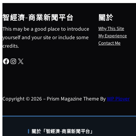
智經濟-商業新聞平台
關於
This may be a good place to introduce
Why This Site
My Experience
yourself and your site or include some
Contact Me
credits.
Facebook
Instagram
X
Copyright © 2026 – Prism Magazine Theme By
WP Plover
關於「智經濟-商業新聞平台」