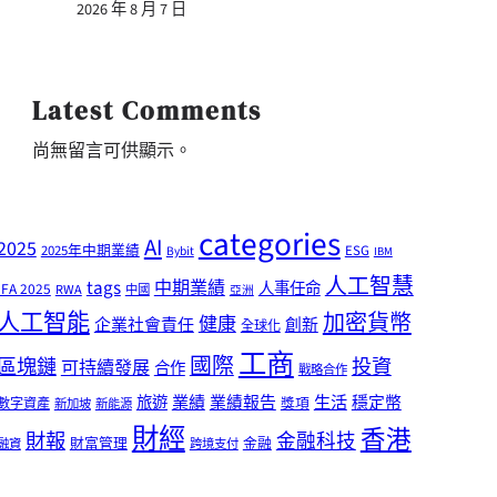
2026 年 8 月 7 日
Latest Comments
尚無留言可供顯示。
categories
AI
2025
2025年中期業績
ESG
Bybit
IBM
人工智慧
tags
中期業績
人事任命
IFA 2025
RWA
中國
亞洲
人工智能
加密貨幣
健康
企業社會責任
創新
全球化
工商
國際
區塊鏈
投資
可持續發展
合作
戰略合作
業績
生活
旅遊
業績報告
穩定幣
獎項
數字資產
新加坡
新能源
財經
香港
財報
金融科技
財富管理
金融
融資
跨境支付