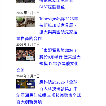
機構成立印尼首個
FAST媒體聯盟
2026 年 8 月 7 日
Tribesigns出席2026年
拉斯維加斯家具展，
擴大與美國領先家居
零售商的合作
2026 年 8 月 7 日
「東盟電影節2026 」
將於8月舉行 歷來最大
規模 以電影連繫文化
交流
2026 年 8 月 7 日
應科院於2026「全球
百大科技研發獎」中
創亞洲最佳成績 三項技術榮膺全球
百大創新獎項