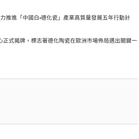
全力推進「中國白•德化瓷」產業高質量發展五年行動計
心正式揭牌，標志著德化陶瓷在歐洲市場佈局邁出關鍵一