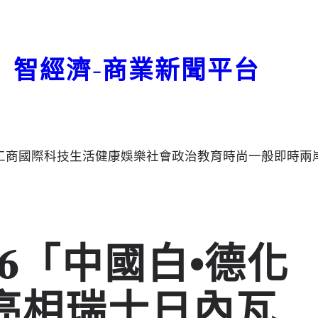
智經濟-商業新聞平台
工商
國際
科技
生活
健康
娛樂
社會
政治
教育
時尚
一般
即時
兩
26「中國白•德化
亮相瑞士日內瓦