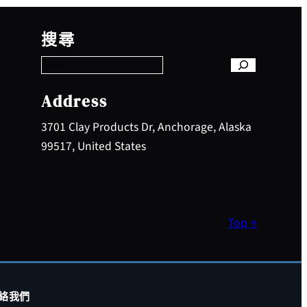
S
e
搜尋
a
r
c
h
Address
3701 Clay Products Dr, Anchorage, Alaska
99517, United States
Top ↑
絡我們