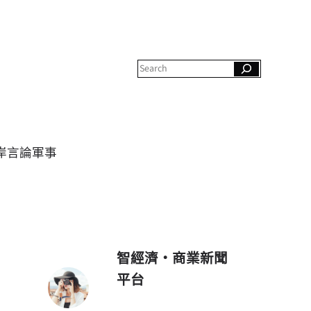
S
e
a
r
c
h
岸
言論
軍事
智經濟・商業新聞
平台