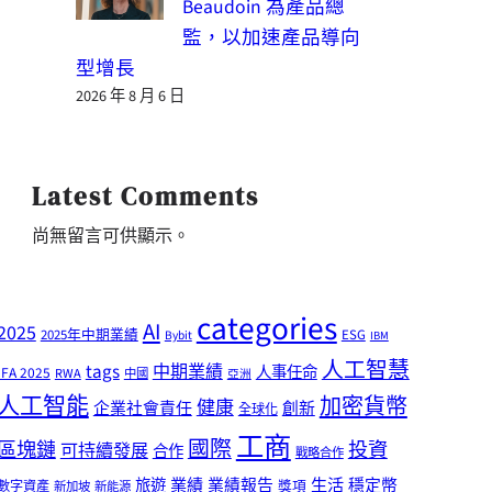
Beaudoin 為產品總
監，以加速產品導向
型增長
2026 年 8 月 6 日
Latest Comments
尚無留言可供顯示。
categories
AI
2025
2025年中期業績
ESG
Bybit
IBM
人工智慧
tags
中期業績
人事任命
IFA 2025
RWA
中國
亞洲
人工智能
加密貨幣
健康
企業社會責任
創新
全球化
工商
國際
區塊鏈
投資
可持續發展
合作
戰略合作
業績
生活
旅遊
業績報告
穩定幣
獎項
數字資產
新加坡
新能源