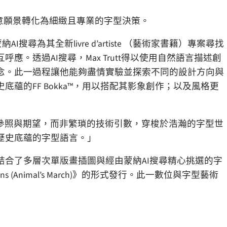
意願景轉化為細緻且專業的字型決策。
用蒙納AI搜尋為其全新livre d’artiste （藝術家書籍）專案尋找
。透過AI搜尋，Max Trutt得以使用自然語言描述創
念。此一過程讓他能夠盡情實驗並探索不同的設計方向與
蘊的FF Bokka™，用以搭配其影象創作；以及風格更
描述個人參照與期望，而非繁瑣的技術引數，穿梭於浩瀚的字型世
歷史底蘊的字型語言。」
結合了多層次單版畫插圖與經由蒙納AI搜尋精心挑選的字
 (Animal’s March)》的形式發行。此一數位與字型藝術