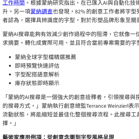
工作時間
。根據蒙納研究指出，在已匯入AI與自動化技術
升。另一項
蒙納調查
也發現，82% 的創意工作者將字型
者認為，選擇具辨識度的字型，對於形塑品牌形象至關
蒙納AI搜尋能夠有效減少創作過程中的阻滯，它就像一
求摘要，轉化成實際可用、並且符合當前專案需要的字
蒙納全球字型檔精選推薦
即時預覽快速評估
字型配搭語意解析
庫存狀態即時顯示
「蒙納的AI搜尋是一個強大的創意詮釋者，引領搜尋與
的搜尋方式，」蒙納執行創意總監Terrance Weinz
流動狀態，將能縮短並最佳化整個搜尋流程。此搜尋工
擇。」
藝術家應用例項：從創意念圖到字型風格呈現