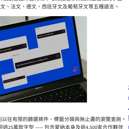
上線，支援英文、法文、德文、西班牙文及葡萄牙文等五種語言。
別以往有限的篩選條件、標籤分類與無止盡的瀏覽查詢。
5萬款字型 —— 包含蒙納本身及逾4,500家合作夥伴