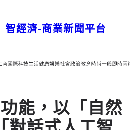
智經濟-商業新聞平台
工商
國際
科技
生活
健康
娛樂
社會
政治
教育
時尚
一般
即時
兩
尋功能，以「自然
「對話式人工智