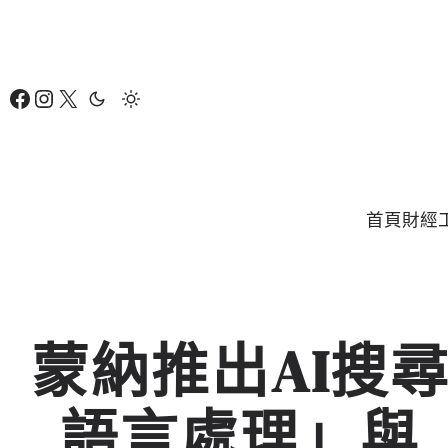
跳
至
主
Facebook
Instagram
X
要
內
容
首頁
財經
蒙納推出AI搜
語言處理」與