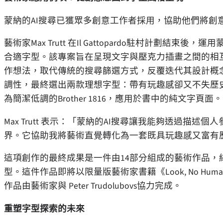
蒙納的AI搜尋已獲眾多創意工作者採用，協助他們將創
藝術家Max Trutt 在Il Gattopardo駐村計劃結束後，運
合適字型。該專案旨在呈現文字與壓克力插畫之間的相互呼應
作想法，取代傳統的搜尋篩選方式，反覆迭代其設計概
調性，最終選出兩款理想字型：帶有玩趣感卻又不失歷史底
為簡潔低調的Brother 1816，應用於書中的純文字頁面。
Max Trutt 表示：「蒙納的AI搜尋讓我能夠透過
界。它協助我將藝術直覺轉化為一套既具玩趣感又富有
這項創作的最終成果是一件由14部分組成的藝術作品，
型。這件作品即將以限量版藝術家書籍《Look, No Humans
作品由藝術家與 Peter Trudolubovs協力完成。
重塑字型探索的未來