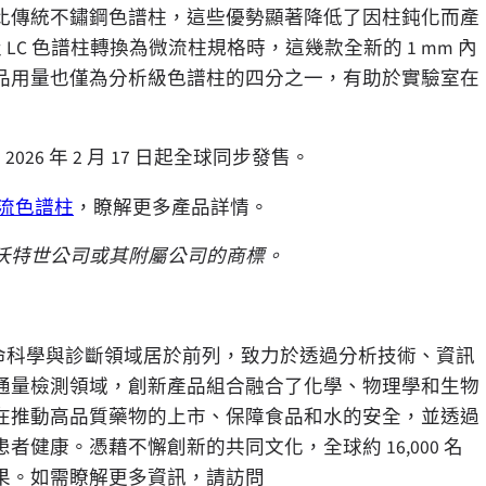
比傳統不鏽鋼色譜柱，這些優勢顯著降低了因柱鈍化而產
 LC 色譜柱轉換為微流柱規格時，這幾款全新的 1 mm 內
品用量也僅為分析級色譜柱的四分之一，有助於實驗室在
於 2026 年 2 月 17 日起全球同步發售。
的微流色譜柱
，瞭解更多產品詳情。
沃特世公司或其附屬公司的商標。
命科學與診斷領域居於前列，致力於透過分析技術、資訊
通量檢測領域，創新產品組合融合了化學、物理學和生物
在推動高品質藥物的上市、保障食品和水的安全，並透過
健康。憑藉不懈創新的共同文化，全球約 16,000 名
果。如需瞭解更多資訊，請訪問