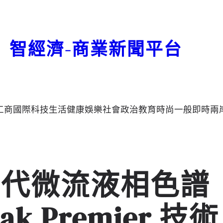
智經濟-商業新聞平台
工商
國際
科技
生活
健康
娛樂
社會
政治
教育
時尚
一般
即時
兩
一代微流液相色譜
k Premier 技術