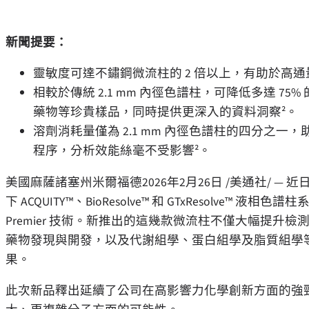
新聞提要：
靈敏度可達不鏽鋼微流柱的 2 倍以上，有助於高通
相較於傳統 2.1 mm 內徑色譜柱，可降低多達 
藥物等珍貴樣品，同時提供更深入的資料洞察²。
溶劑消耗量僅為 2.1 mm 內徑色譜柱的四分之
程序，分析效能絲毫不受影響²。
美國麻薩諸塞州米爾福德
2026年2月26日
/美通社/ —
下 ACQUITY™、BioResolve™ 和 GTxResolve™ 液相色
Premier 技術。新推出的這幾款微流柱不僅大幅提
藥物發現與開發，以及代謝組學、蛋白組學及脂質組學
果。
此次新品釋出延續了公司在高影響力化學創新方面的強