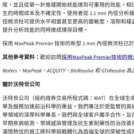
尾，並且從第一針進樣開始就能達到可重現的效能。相
生的時間成本及不確定性。使用者從 2.1 mm 內徑分析級
徑微流柱可提供水平相當甚至更高的靈敏度，溶劑和樣
提升分析效能的同時達成環保目標。
採用 MaxPeak Premier 技術的新型 1 mm 內徑微流柱已
其他參考資料：
歡迎訪問
採用MaxPeak Premier技術
Waters
、
MaxPeak
、
ACQUITY
、
BioResolve
和
GTxResolve
為
關於沃特世公司
沃特世公司（紐約證券交易所程式碼：WAT）在全球生
學及服務加速前沿科學的惠益。我們專注於受監管的高
學領域的深厚科學專長。我們與全球客戶攜手合作，旨
早期疾病檢測、常規感染管理及抗生素耐藥性防治改善患者
滿懷熱忱的員工將科學挑戰轉化為造福全球的突破性成