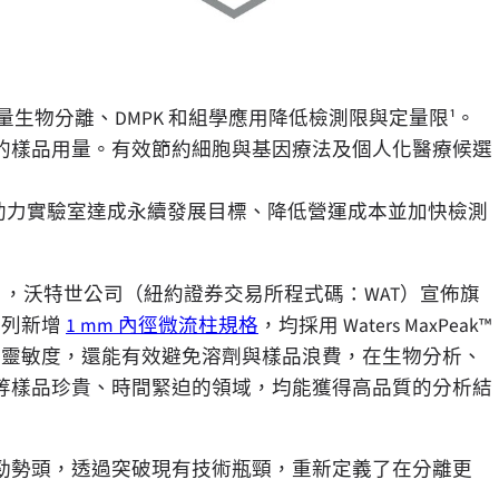
量生物分離、DMPK 和組學應用降低檢測限與定量限¹。
75% 的樣品用量。有效節約細胞與基因療法及個人化醫療候選
一，助力實驗室達成永續發展目標、降低營運成本並加快檢測
 近日，沃特世公司（紐約證券交易所程式碼：WAT）宣佈旗
譜柱系列新增
1 mm 內徑微流柱規格
，均採用 Waters MaxPeak™
升檢測靈敏度，還能有效避免溶劑與樣品浪費，在生物分析、
等樣品珍貴、時間緊迫的領域，均能獲得高品質的分析結
勁勢頭，透過突破現有技術瓶頸，重新定義了在分離更