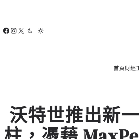
跳
至
主
Facebook
Instagram
X
要
內
容
首頁
財經
沃特世推出新
柱，憑藉 MaxPea