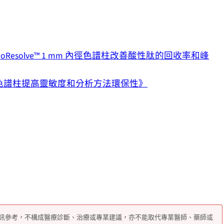
的 BioResolve™ 1 mm 內徑色譜柱改善酸性肽的回收率和峰
 mm 內徑色譜柱提高靈敏度和分析方法環保性》
訊參考，不構成醫療診斷、治療或專業建議，亦不能取代專業醫師、藥師或