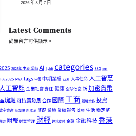
2026 年 8 月 7 日
Latest Comments
尚無留言可供顯示。
categories
AI
2025
2025年中期業績
ESG
Bybit
IBM
人工智慧
tags
中期業績
人事任命
IFA 2025
RWA
中國
亞洲
人工智能
加密貨幣
健康
企業社會責任
創新
全球化
工商
國際
區塊鏈
投資
可持續發展
合作
戰略合作
業績
生活
旅遊
業績報告
穩定幣
獎項
數字資產
新加坡
新能源
財經
香港
財報
金融科技
財富管理
金融
融資
跨境支付