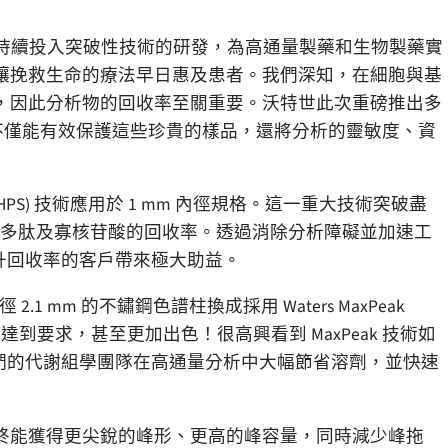
「沃特世持續投入突破性技術的研發，為高通量製藥和生物製藥實
讓挽救生命的療法早日惠及患者。我們深知，在細胞與基
，因此分析物的回收率至關重要。沃特世此次重磅推出多
色譜柱，不僅能有效保護這些珍貴的樣品，還將分析的靈敏度、資
 (HPS) 技術應用於 1 mm 內徑規格。這一重大技術突破盡
子、多肽及寡核苷酸的回收率。透過消除分析障礙並加速工
以提升回收率的客戶帶來極大助益。
2.1 mm 的不鏽鋼色譜柱換成採用 Waters MaxPeak
達到要求，甚至更加出色！很高興看到 MaxPeak 技術如
我們的代謝組學團隊在高通量分析中大幅節省溶劑，並快速
終能獲得更尖銳的峰形、更高的峰容量，同時減少峰拖