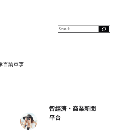
S
e
a
r
c
h
岸
言論
軍事
智經濟・商業新聞
平台