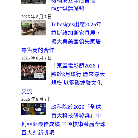
機構成立印尼首個
FAST媒體聯盟
2026 年 8 月 7 日
Tribesigns出席2026年
拉斯維加斯家具展，
擴大與美國領先家居
零售商的合作
2026 年 8 月 7 日
「東盟電影節2026 」
將於8月舉行 歷來最大
規模 以電影連繫文化
交流
2026 年 8 月 7 日
應科院於2026「全球
百大科技研發獎」中
創亞洲最佳成績 三項技術榮膺全球
百大創新獎項