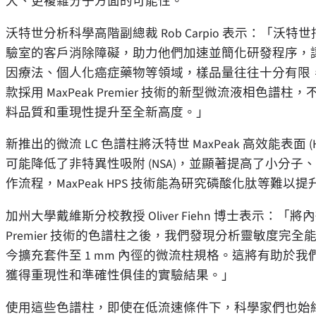
大、更複雜分子方面的可能性。
沃特世分析科學高階副總裁 Rob Carpio 表示：
驗室的客戶消除障礙，助力他們加速並簡化研發程序，
因療法、個人化癌症藥物等領域，樣品量往往十分有限
款採用 MaxPeak Premier 技術的新型微流液相
料品質和重現性提升至全新高度。」
新推出的微流 LC 色譜柱將沃特世 MaxPeak 高效能表面
可能降低了非特異性吸附 (NSA)，並顯著提高了小分
作流程，MaxPeak HPS 技術能為研究磷酸化肽等難
加州大學戴維斯分校教授 Oliver Fiehn 博士表示：「將內徑 
Premier 技術的色譜柱之後，我們發現分析靈敏度完全能
今擴充套件至 1 mm 內徑的微流柱規格。這將有助於
獲得重現性和準確性俱佳的實驗結果。」
使用這些色譜柱，即使在低流速條件下，科學家們也始