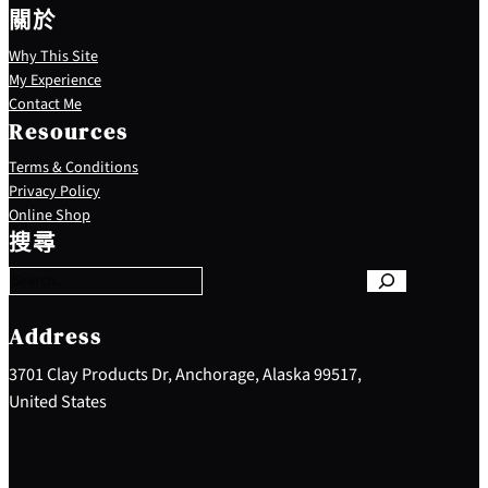
關於
Why This Site
My Experience
Contact Me
Resources
Terms & Conditions
Privacy Policy
S
Online Shop
e
搜尋
a
r
c
h
Address
3701 Clay Products Dr, Anchorage, Alaska 99517,
United States