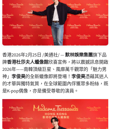
香港
2026年2月25日
/美通社/ —
默林娛樂集團
旗下品
牌
香
港杜莎夫人蠟像館
欣喜宣佈，將以震撼訊息開啟
2026年——南韓頂級巨星、風靡萬千觀眾的「魅力男
神」
李俊昊
的全新蠟像即將登場！
李俊昊
憑藉其迷人
的才華與獨特氣質，在全球範圍內俘獲眾多粉絲，既
是K-pop偶像，亦是備受尊敬的演員。