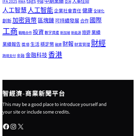
tags
中期業績
人事任命
IFA 2025
RWA
中國
亞洲
人工智能
人工智慧
健康
企業社會責任
全球化
加密貨幣
國際
區塊鏈
可持續發展
創新
合作
工商
投資
業績
旅遊
戰略合作
數字資產
新加坡
新能源
財經
財報
生活
業績報告
穩定幣
獎項
財富管理
融資
香港
金融科技
金融
跨境支付
智經濟-商業新聞平台
This may be a good place to introduce yourself and
your site or include some credits.
Facebook
Instagram
X