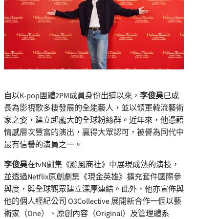
自以K-pop團體2PM成員身份出道以來，
李俊昊
已成
長為影視歌多棲發展的全能藝人，並以領軍韓流藝術
家之姿，建立起龐大的全球粉絲群。近年來，他憑藉
情感層次豐富的演出，贏得大眾認可，被譽為同代中
最有信譽的演員之一。
李俊昊
在tvN劇集《颱風商社》中展現成熟的演技，
並透過Netflix原創劇集《現金英雄》擴充套件國際參
與度，與全球觀眾建立深厚連結。此外，他亦宣佈與
他的個人經紀公司 O3Collective 展開新合作一個以藝
術家（One）、原創內容（Original）及管理體系