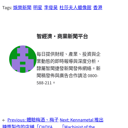
Tags:
娛樂新聞
明星
李俊昊
杜莎夫人蠟像館
香港
智經濟・商業新聞平台
每日提供財經、產業、投資與企
業動態的即時報導與深度分析，
隸屬智聞捷發新聞發佈網絡。新
聞稿發佈與廣告合作請洽 0800-
588-211。
←
Previous:
體驗梅酒、梅子
Next:
Kennametal 推出
糖漿製作的店舖「CHOYA
「Machinist of the