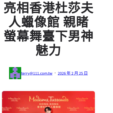
亮相香港杜莎夫
人蠟像館 親睹
螢幕舞臺下男神
魅力
·
terry@111.com.tw
2026 年 2 月 25 日