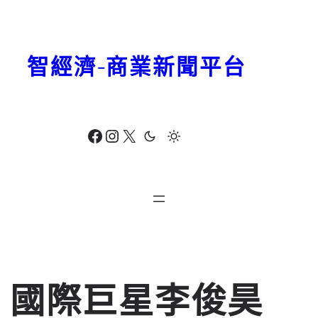
跳
至
主
智經濟-商業新聞平台
要
內
容
Facebook
Instagram
X
國際巨星李俊昊