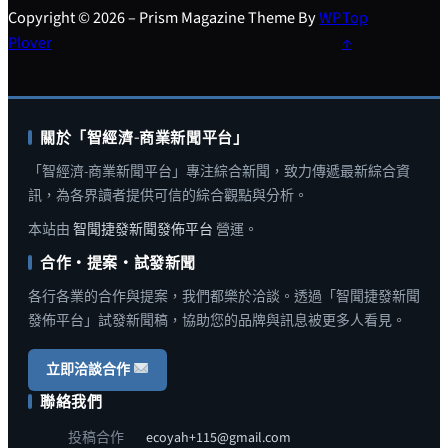
Copyright © 2026 – Prism Magazine Theme By
WP
Top
Plover
↑
關於「智經濟-商業新聞平台」
「智經濟-商業新聞平台」專注綜合新聞，致力傳遞最新綜合資
訊，為各界讀者提供可信的綜合觀點與分析。
本站由
智聞捷發新聞發佈平台
營運。
合作・提案・試發新聞
各行各業的合作與提案，我們都樂於洽談。透過「智聞捷發新聞
發佈平台」試發新聞稿，協助您的品牌與訊息被更多人看見。
立即洽談合作
聯絡我們
投稿合作
ecoyah+115@gmail.com