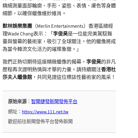
精細測量面部輪廓、手形、姿態、表情、膚色等身體
細節，以確保蠟像維妙維肖。
默林娛樂集團
（Merlin Entertainments）香港區總經
理Wade Chang表示：「
李俊昊
是一位能完美駕馭舞
臺與螢幕的藝術家，吸引了全球關注。他的蠟像將成
為當今韓流文化活力的璀璨象徵。」
我們正熱切期待這座精緻蠟像的揭幕，
李俊昊
的非凡
歷程再次證明熱情與才華的力量。請持續關注
香
港杜
莎夫人蠟像館
，共同見證這位標誌性藝術家的風采！
原始來源
：
智聞捷發新聞發佈平台
網址：
https://www.111.net.tw
歡迎前往新聞發佈平台發佈新聞