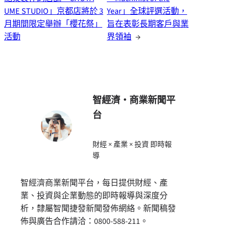
UME STUDIO」京都店將於 3
Year」全球評選活動，
月期間限定舉辦「櫻花祭」
旨在表彰長期客戶與業
活動
界領袖
→
智經濟・商業新聞平
台
財經 × 產業 × 投資 即時報
導
智經濟商業新聞平台，每日提供財經、產
業、投資與企業動態的即時報導與深度分
析，隸屬智聞捷發新聞發佈網絡。新聞稿發
佈與廣告合作請洽：0800-588-211。