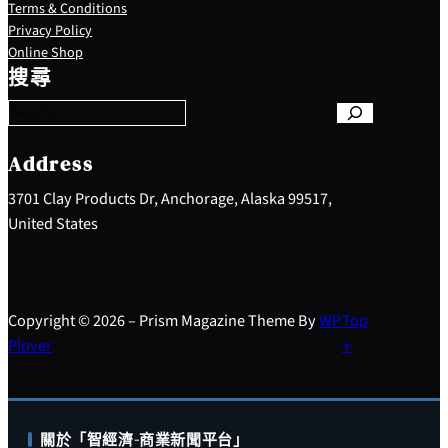
Terms & Conditions
Privacy Policy
S
Online Shop
e
搜尋
a
r
c
h
Address
3701 Clay Products Dr, Anchorage, Alaska 99517,
United States
Copyright © 2026 – Prism Magazine Theme By
WP
Top
Plover
↑
關於「智經濟-商業新聞平台」