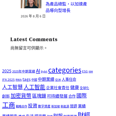
為產品總監，以加速產
品導向型增長
2026 年 8 月 6 日
Latest Comments
尚無留言可供顯示。
categories
AI
2025
2025年中期業績
ESG
Bybit
IBM
tags
中期業績
人事任命
IFA 2025
RWA
中國
亞洲
人工智能
人工智慧
健康
企業社會責任
全球化
加密貨幣
國際
區塊鏈
可持續發展
創新
合作
工商
投資
業績
旅遊
戰略合作
數字資產
新加坡
新能源
財經
財報