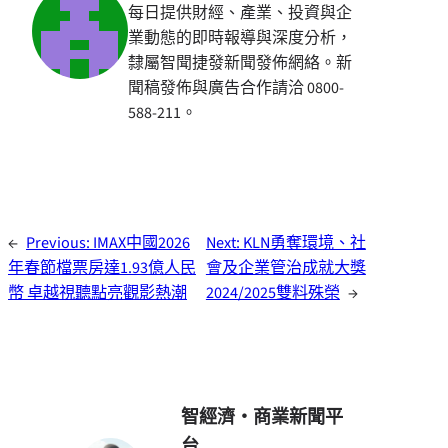
每日提供財經、產業、投資與企
業動態的即時報導與深度分析，
隸屬智聞捷發新聞發佈網絡。新
聞稿發佈與廣告合作請洽 0800-
588-211。
←
Previous:
IMAX中國2026
Next:
KLN勇奪環境、社
年春節檔票房達1.93億人民
會及企業管治成就大獎
幣 卓越視聽點亮觀影熱潮
2024/2025雙料殊榮
→
智經濟・商業新聞平
台