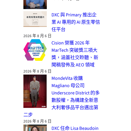
DXC 與 Primary 推出企
業 AI 專用的 AI 原生零信
任平台
2026 年 8 月 6 日
Cision 榮獲 2026 年
MarTech 突破獎三項大
獎，涵蓋社交聆聽、新
聞稿發佈及 AEO 領域
2026 年 8 月 6 日
MondeVita 收購
Magliano 母公司
Underscore District 的多
數股權，為構建全新意
大利奢侈品平台邁出第
二步
2026 年 8 月 6 日
DXC 任命 Lisa Beaudoin