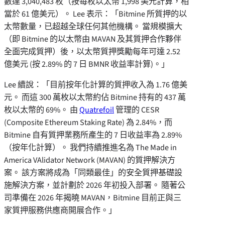
數達 3,040,483 枚（按每枚以太幣 1,998 美元計算，相
當於 61 億美元）。 Lee 表示：「Bitmine 所質押的以
太幣數量，已超越全球任何其他機構。 當規模擴大
（即 Bitmine 的以太幣由 MAVAN 及其質押合作夥伴
全面完成質押）後，以太幣質押獎勵每年可達 2.52
億美元 (按 2.89% 的 7 日 BMNR 收益率計算)。」
Lee 續說：「目前按年化計算的質押收入為 1.76 億美
元。 而這 300 萬枚以太幣約佔 Bitmine 持有的 437 萬
枚以太幣的 69%。 由
Quatrefoil
管理的 CESR
(Composite Ethereum Staking Rate) 為 2.84%，而
Bitmine 自有質押業務所產生的 7 日收益率為 2.89%
（按年化計算）。 我們持續推進名為 The Made in
America VAlidator Network (MAVAN) 的質押解決方
案。 該方案將成為「同類最佳」的安全質押基礎設
施解決方案，並計劃於 2026 年初投入部署。 隨著公
司準備在 2026 年揭曉 MAVAN，Bitmine 目前正與三
家質押服務供應商開展合作。」