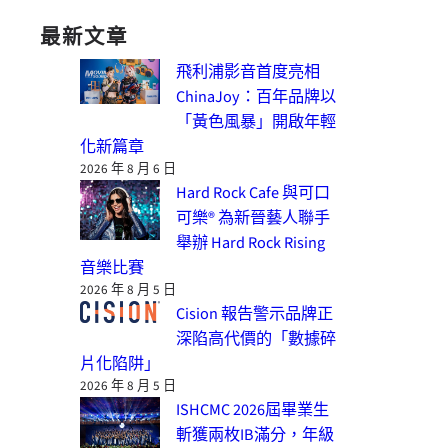
最新文章
飛利浦影音首度亮相
ChinaJoy：百年品牌以
「黃色風暴」開啟年輕
化新篇章
2026 年 8 月 6 日
Hard Rock Cafe 與可口
可樂® 為新晉藝人聯手
舉辦 Hard Rock Rising
音樂比賽
2026 年 8 月 5 日
Cision 報告警示品牌正
深陷高代價的「數據碎
片化陷阱」
2026 年 8 月 5 日
ISHCMC 2026屆畢業生
斬獲兩枚IB滿分，年級