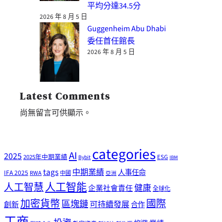
平均分達34.5分
2026 年 8 月 5 日
Guggenheim Abu Dhabi
委任首任館長
2026 年 8 月 5 日
Latest Comments
尚無留言可供顯示。
categories
AI
2025
2025年中期業績
ESG
Bybit
IBM
tags
中期業績
人事任命
IFA 2025
RWA
中國
亞洲
人工智能
人工智慧
健康
企業社會責任
全球化
加密貨幣
國際
區塊鏈
可持續發展
創新
合作