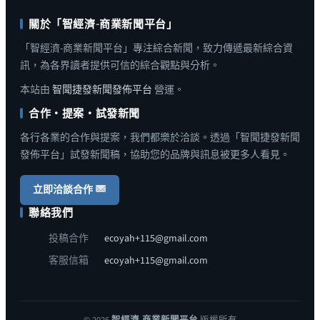
關於「智經濟-商業新聞平台」
「智經濟-商業新聞平台」專注綜合新聞，致力傳遞最新綜合資
訊，為各界讀者提供可信的綜合觀點與分析。
本站由
智聞捷發新聞發佈平台
營運。
合作・提案・試發新聞
各行各業的合作與提案，我們都樂於洽談。透過「智聞捷發新聞
發佈平台」試發新聞稿，協助您的品牌與訊息被更多人看見。
立即洽談合作
聯絡我們
投稿合作
ecoyah+115@gmail.com
客服信箱
ecoyah+115@gmail.com
© 2026
智經濟-商業新聞平台
版權所有