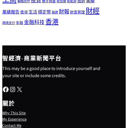
工商
投資
業績
旅遊
戰略合作
數字資產
新加坡
新能源
財經
財報
生活
業績報告
穩定幣
獎項
財富管理
融資
香港
金融科技
金融
跨境支付
智經濟-商業新聞平台
This may be a good place to introduce yourself and
your site or include some credits.
Facebook
Instagram
X
關於
Why This Site
My Experience
Contact Me