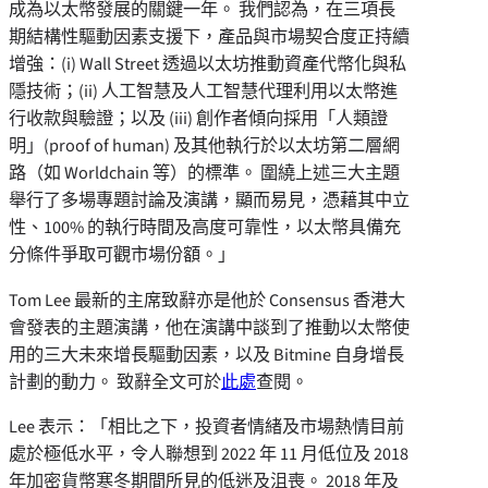
成為以太幣發展的關鍵一年。 我們認為，在三項長
期結構性驅動因素支援下，產品與市場契合度正持續
增強：(i) Wall Street 透過以太坊推動資產代幣化與私
隱技術；(ii) 人工智慧及人工智慧代理利用以太幣進
行收款與驗證；以及 (iii) 創作者傾向採用「人類證
明」(proof of human) 及其他執行於以太坊第二層網
路（如 Worldchain 等）的標準。 圍繞上述三大主題
舉行了多場專題討論及演講，顯而易見，憑藉其中立
性、100% 的執行時間及高度可靠性，以太幣具備充
分條件爭取可觀市場份額。」
Tom Lee 最新的主席致辭亦是他於 Consensus 香港大
會發表的主題演講，他在演講中談到了推動以太幣使
用的三大未來增長驅動因素，以及 Bitmine 自身增長
計劃的動力。 致辭全文可於
此處
查閱。
Lee 表示：「相比之下，投資者情緒及市場熱情目前
處於極低水平，令人聯想到 2022 年 11 月低位及 2018
年加密貨幣寒冬期間所見的低迷及沮喪。 2018 年及