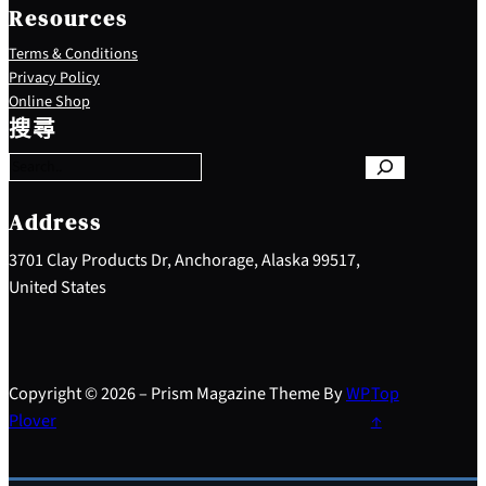
Resources
Terms & Conditions
Privacy Policy
S
Online Shop
e
搜尋
a
r
c
h
Address
3701 Clay Products Dr, Anchorage, Alaska 99517,
United States
Copyright © 2026 – Prism Magazine Theme By
WP
Top
Plover
↑