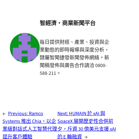
智經濟・商業新聞平台
每日提供財經、產業、投資與企
業動態的即時報導與深度分析，
隸屬智聞捷發新聞發佈網絡。新
聞稿發佈與廣告合作請洽 0800-
588-211。
←
Previous:
Ramco
Next:
HUMAIN 於 xAI 與
Systems 推出 Chia，以企
SpaceX 展開歷史性合併前
業級對話式人工智慧代理
夕，斥資 30 億美元支援 xAI
提升客戶體驗
的 E 輪融資
→