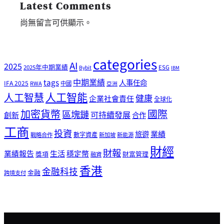
Latest Comments
尚無留言可供顯示。
categories
AI
2025
2025年中期業績
ESG
Bybit
IBM
tags
中期業績
人事任命
IFA 2025
RWA
中國
亞洲
人工智能
人工智慧
健康
企業社會責任
全球化
加密貨幣
國際
區塊鏈
可持續發展
創新
合作
工商
投資
業績
旅遊
戰略合作
數字資產
新加坡
新能源
財經
財報
生活
業績報告
穩定幣
獎項
財富管理
融資
香港
金融科技
金融
跨境支付