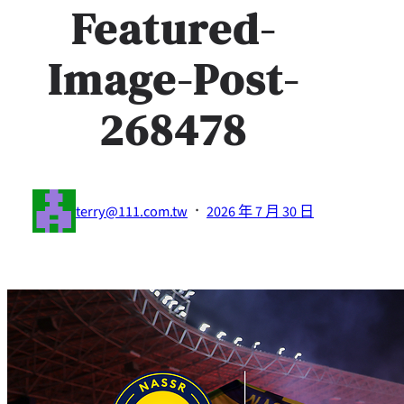
Featured-
Image-Post-
268478
·
terry@111.com.tw
2026 年 7 月 30 日