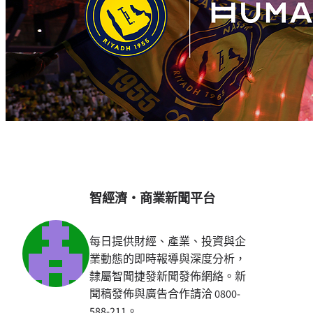
智經濟・商業新聞平台
每日提供財經、產業、投資與企
業動態的即時報導與深度分析，
隸屬智聞捷發新聞發佈網絡。新
聞稿發佈與廣告合作請洽 0800-
588-211。