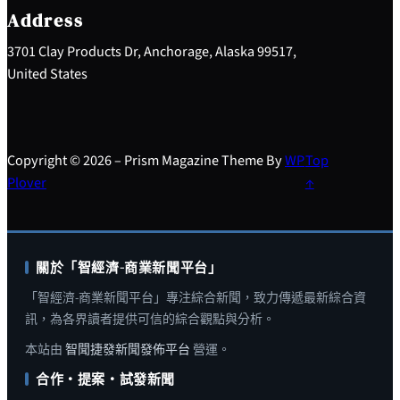
h
Address
3701 Clay Products Dr, Anchorage, Alaska 99517,
United States
Copyright © 2026 – Prism Magazine Theme By
WP
Top
Plover
↑
關於「智經濟-商業新聞平台」
「智經濟-商業新聞平台」專注綜合新聞，致力傳遞最新綜合資
訊，為各界讀者提供可信的綜合觀點與分析。
本站由
智聞捷發新聞發佈平台
營運。
合作・提案・試發新聞