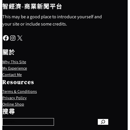
智經濟-商業新聞平台
This may be a good place to introduce yourself and
your site or include some credits.
Facebook
Instagram
X
關於
Why This Site
My Experience
Contact Me
Resources
Terms & Conditions
Privacy Policy
S
Online Shop
e
搜尋
a
r
c