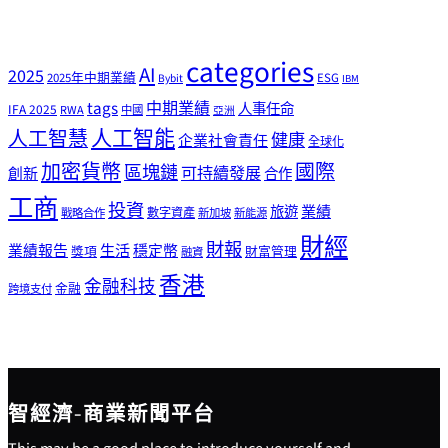
categories
AI
2025
2025年中期業績
ESG
Bybit
IBM
tags
中期業績
人事任命
IFA 2025
RWA
中國
亞洲
人工智能
人工智慧
健康
企業社會責任
全球化
加密貨幣
國際
區塊鏈
可持續發展
創新
合作
工商
投資
業績
旅遊
戰略合作
數字資產
新加坡
新能源
財經
財報
生活
業績報告
穩定幣
獎項
財富管理
融資
香港
金融科技
金融
跨境支付
智經濟-商業新聞平台