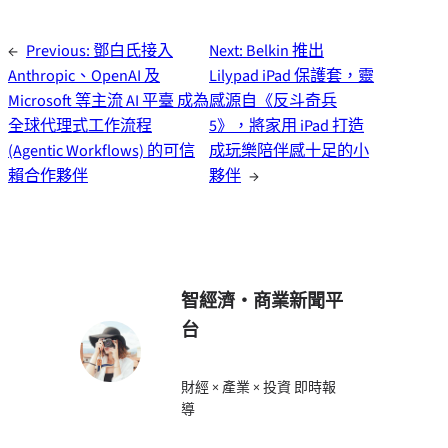
←
Previous:
鄧白氏接入
Next:
Belkin 推出
Anthropic、OpenAI 及
Lilypad iPad 保護套，靈
Microsoft 等主流 AI 平臺 成為
感源自《反斗奇兵
全球代理式工作流程
5》，將家用 iPad 打造
(Agentic Workflows) 的可信
成玩樂陪伴感十足的小
賴合作夥伴
夥伴
→
智經濟・商業新聞平
台
財經 × 產業 × 投資 即時報
導