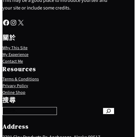
This may be a good place to introduce yourself and
your site or include some credits.
Facebook
Instagram
X
關於
Why This Site
My Experience
Contact Me
Resources
Terms & Conditions
Privacy Policy
S
Online Shop
e
搜尋
a
r
c
h
Address