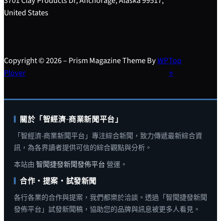
3701 Clay Products Dr, Anchorage, Alaska 99517,
United States
Copyright © 2026 – Prism Magazine Theme By
WP
Top
Plover
↑
關於「智經濟-商業新聞平台」
「智經濟-商業新聞平台」專注綜合新聞，致力傳遞最新綜合資
訊，為各界讀者提供可信的綜合觀點與分析。
本站由
智聞捷發新聞發佈平台
營運。
合作・提案・試發新聞
各行各業的合作與提案，我們都樂於洽談。透過「智聞捷發新聞
發佈平台」試發新聞稿，協助您的品牌與訊息被更多人看見。