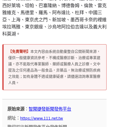
西好萊塢、坦帕、巴塞隆納、博德魯姆、倫敦、雷克
雅維克、馬德里、羅馬、阿布達比、杜拜、中國三
亞、上海、東京虎之門、新加坡、墨西哥卡奈的裡維
埃拉瑪雅、東京銀座、沙烏地阿拉伯吉達以及義大利
科莫湖。
【免責聲明】
本文內容由系統自動彙整自公開新聞來源，
僅供一般健康資訊參考，不構成醫療診斷、治療或專業建
議，亦不能取代專業醫師、藥師或醫療人員之診療。文中
提及之任何產品為一般食品，非藥品，無治療或預防疾病
之效能；如有身體不適或健康疑慮，請儘速諮詢專業醫療
人員。
原始來源
：
智聞捷發新聞發佈平台
網址：
https://www.111.net.tw