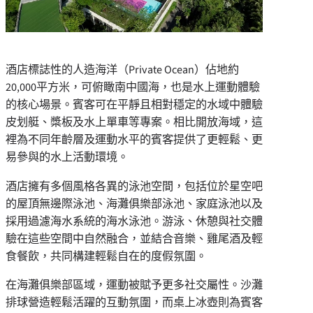
酒店標誌性的人造海洋（Private Ocean）佔地約
20,000平方米，可俯瞰南中國海，也是水上運動體驗
的核心場景。賓客可在平靜且相對穩定的水域中體驗
皮划艇、槳板及水上單車等專案。相比開放海域，這
裡為不同年齡層及運動水平的賓客提供了更輕鬆、更
易參與的水上活動環境。
酒店擁有多個風格各異的泳池空間，包括位於星空吧
的屋頂無邊際泳池、海灘俱樂部泳池、家庭泳池以及
採用過濾海水系統的海水泳池。游泳、休憩與社交體
驗在這些空間中自然融合，並結合音樂、雞尾酒及輕
食餐飲，共同構建輕鬆自在的度假氛圍。
在海灘俱樂部區域，運動被賦予更多社交屬性。沙灘
排球營造輕鬆活躍的互動氛圍，而桌上冰壺則為賓客