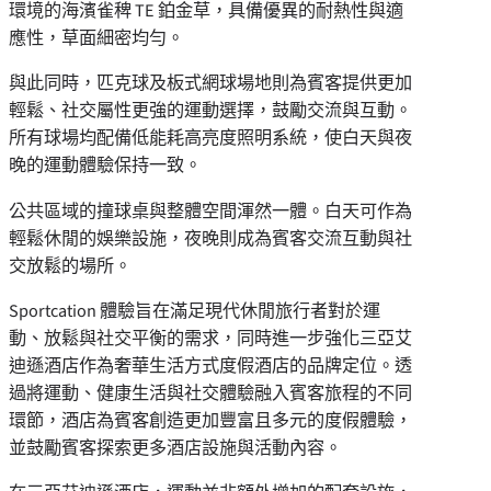
環境的海濱雀稗 TE 鉑金草，具備優異的耐熱性與適
應性，草面細密均勻。
與此同時，匹克球及板式網球場地則為賓客提供更加
輕鬆、社交屬性更強的運動選擇，鼓勵交流與互動。
所有球場均配備低能耗高亮度照明系統，使白天與夜
晚的運動體驗保持一致。
公共區域的撞球桌與整體空間渾然一體。白天可作為
輕鬆休閒的娛樂設施，夜晚則成為賓客交流互動與社
交放鬆的場所。
Sportcation 體驗旨在滿足現代休閒旅行者對於運
動、放鬆與社交平衡的需求，同時進一步強化三亞艾
迪遜酒店作為奢華生活方式度假酒店的品牌定位。透
過將運動、健康生活與社交體驗融入賓客旅程的不同
環節，酒店為賓客創造更加豐富且多元的度假體驗，
並鼓勵賓客探索更多酒店設施與活動內容。