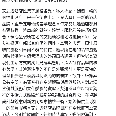
關於艾迪遜酒店（EDITION HOTELS）
艾迪遜酒店匯集了風格各異、私人專屬、獨樹一幟的
個性化酒店，是一個創意十足、令人耳目一新的酒店
品牌，重新定義傳統奢華理念。每家艾迪遜酒店都具
有獨特性，將卓越的餐飲、娛樂、服務和設施巧妙融
合，精心呈現所在地的文化精髓和地域風情。每一家
艾迪遜酒店都以其鮮明的個性、真實的表達、原汁原
味的風格和卓爾不群的特質，體現所在地的精神風貌
與時代潮流。儘管酒店的外觀風格迥異，但皆以其對
現代生活方式的獨到見解與態度，深入詮釋品牌的核
心美學。艾迪遜注重的不僅是外觀設計，更是獨特的
理念和體驗。酒店以精緻簡約的裝飾、設計、細節與
公共空間，為賓客打造卓越體驗與品質服務。對於渴
望優質服務和文化體驗的賓客，艾迪遜酒店以特立獨
行的生活方式體驗詮釋新穎獨特的融合理念，在卓越
設計與銳意創新之間探索精妙平衡，始終提供全球如
一的品質服務。艾迪遜酒店品牌目前在全球擁有22家
酒店，分別位於紐約、紐約時代廣場、邁阿密海灘、