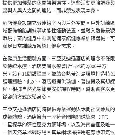
提供更加輕鬆的休閒娛樂選擇。這些活動更強調參與
感與人與人之間的連結，而非競技表現本身。
酒店健身設施充分連線室內與戶外空間。戶外訓練區
域配備輪胎訓練等功能性運動裝置，並融入熱帶景觀
環境；室內健身中心則配備泰諾健專業訓練器械，可
滿足日常訓練及系統化健身需求。
在健康生活體驗方面，三亞艾迪遜酒店的理念不僅限
於傳統水療。酒店雙層水療會所佔地約2,000平方
米，設有11間護理室，並結合熱帶海島環境打造特色
護理體驗。此外，酒店還提供瑜伽、普拉提及冥想課
程，根據自然光線節奏安排課程時間，幫助賓客以更
從容的方式放鬆身心。
三亞艾迪遜酒店同時提供專業運動與休閒社交兼具的
球類體驗。酒店擁有一座符合國際網球總會（ITF）
二星標準的彈性壓克力網球場，以及海南首個及唯一
一個天然草地網球場。真草網球場採用適應熱帶氣候