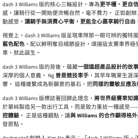
dash 3 Williams 版的核心三輪設計，專為
更平穩、更自
感，讓騎行從一開始便流暢自然，毫不費力。 正如創辦人 
動感受，
讓騎手無須費心平衡，更能全心盡享騎行自由
視覺上，dash 3 Williams 版呈現車隊那一眼可辨的獨
藍色配色
，配以鮮明奪目細節設計，頌揚這支賽車界極
車，就此誕生。
dash 3 Williams 版的背後，蘊藏
一個遠超產品設計的故
深厚的個人意義。 Ng
曾是競技車手
，其早年職業生涯
響。 這種連繫成為新願景的基石，把
同樣的靈敏反應及
dash 3 Williams 版標誌著回歸此理念，
將世界級賽車知
於單純製造另一款出行工具，而是致力重拾一種感受—
控體驗
。 正是這種觀點，讓
與 Williams 的合作顯得格
發原點。