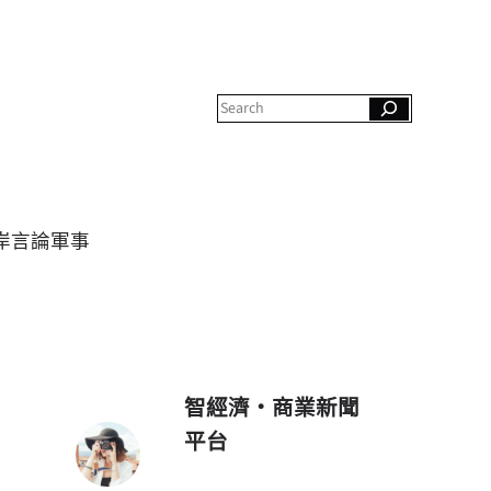
S
e
a
r
c
h
岸
言論
軍事
智經濟・商業新聞
平台