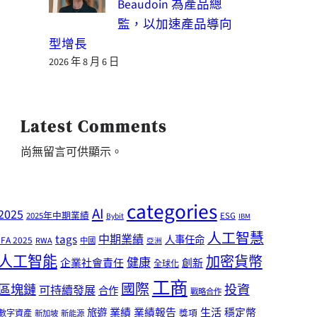
Beaudoin 為產品總
監，以加速產品導向
型增長
2026 年 8 月 6 日
Latest Comments
尚無留言可供顯示。
categories
AI
2025
2025年中期業績
ESG
Bybit
IBM
人工智慧
tags
中期業績
人事任命
IFA 2025
RWA
中國
亞洲
人工智能
加密貨幣
健康
企業社會責任
創新
全球化
工商
國際
區塊鏈
投資
可持續發展
合作
戰略合作
業績
生活
旅遊
業績報告
穩定幣
獎項
數字資產
新加坡
新能源