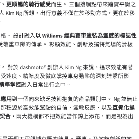
信、更順暢的騎行感受
而生。 三個接觸點帶來踏實平衡之
Kim Ng 所想，出行意義不僅在於移動方式，更在於移
。
特風格。 設計融入
以 Williams 經典賽車塗裝為靈感的標誌性
受敬重車隊的傳承。 彰顯效能、創新及獨特氣場的滑板
事
。 對於 dashmoto® 創辦人 Kim Ng 來說，追求效能有著
深受速度、精準度及徹底掌控車身動態的深刻連繫所影
精準掌控
融入日常出行之中。
識應用
到一個向來缺乏技術抱負的產品類別中。 Ng 並無止
—那種源於高效能駕駛的自信、靈敏反應，以及
直覺化操
外契合
，兩大機構都不把效能當作錦上添花，而是視為出