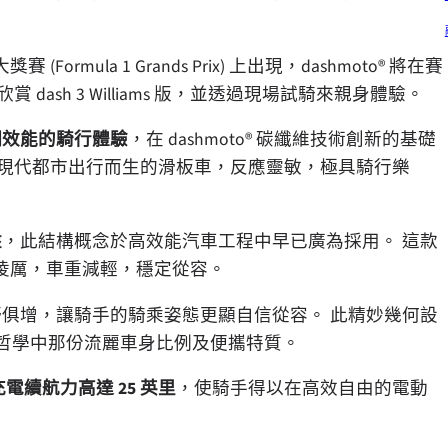
 (Formula 1 Grands Prix) 上出現，dashmoto® 將在賽
sh 3 Williams 版，並透過現場試騎來親身體驗。
調效能的騎行體驗
，在 dashmoto® 碳纖維技術創新的基礎
為現代都市出行而生的滑板車，反應靈敏，極具騎行樂
盤
，此結構概念於高效能汽車工程中早已廣為採用。 這款
凌厲，車重減輕，穩定從容。
俱增，讓騎手的騎乘姿態更顯自信從容。 此精妙幾何設
 設計哲學中那份流麗車身比例及便攜特質。
電續航力高達 25 英里
，使騎手得以在高效自由的電動