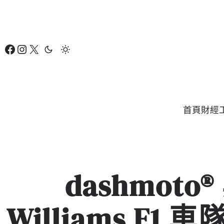
跳
至
主
Facebook
Instagram
X
要
內
容
首頁
財經
dashmoto® 
Williams F1 