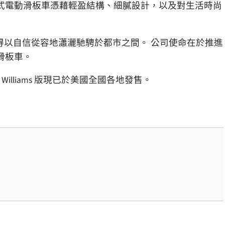
式電動滑板車憑藉輕盈結構、細膩設計，以及對生活時尚
騎手得以自信從容地瀟灑馳騁於都市之間。 公司使命在於推進
滑板車。
h 3 Williams 版現已於美國全國各地發售。