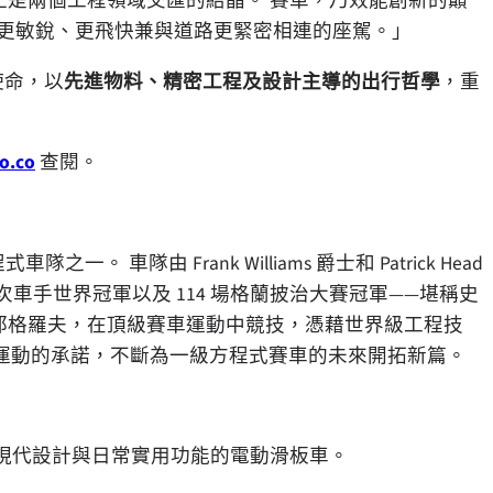
lliams 版，正是兩個工程領域交匯的結晶。 賽車，乃效能創新的巔
款更敏銳、更飛快兼與道路更緊密相連的座駕。」
堅守使命，以
先進物料、精密工程及設計主導的出行哲學
，重
o.co
查閱。
隊之一。 車隊由 Frank Williams 爵士和 Patrick Head
7 次車手世界冠軍以及 114 場格蘭披治大賽冠軍——堪稱史
於牛津郡格羅夫，在頂級賽車運動中競技，憑藉世界級工程技
運動的承諾，不斷為一級方程式賽車的未來開拓新篇。
現代設計與日常實用功能的電動滑板車。