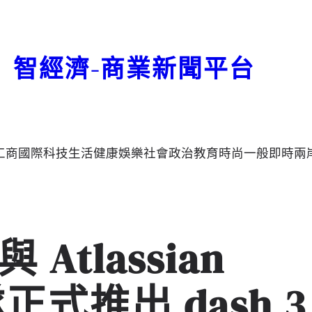
智經濟-商業新聞平台
工商
國際
科技
生活
健康
娛樂
社會
政治
教育
時尚
一般
即時
兩
與 Atlassian
車隊正式推出 dash 3