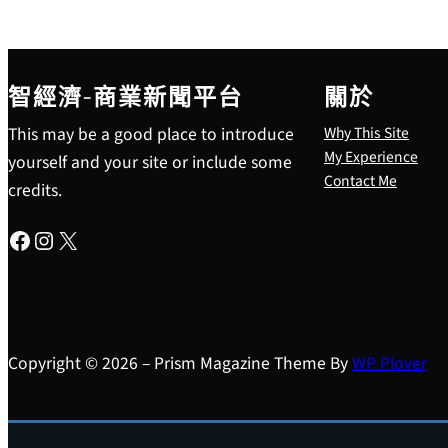
智經濟-商業新聞平台
關於
This may be a good place to introduce
Why This Site
My Experience
yourself and your site or include some
Contact Me
credits.
Facebook
Instagram
X
Copyright © 2026 – Prism Magazine Theme By
WP Plover