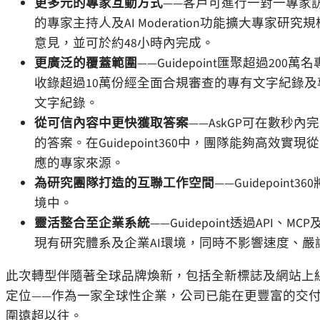
更多元的專家互動方式
——客戶可進行一對一專家訪談
的專家主持人及AI Moderation功能擴大專家研究
意見，並可於約48小時內完成。
更廣泛的覆蓋範圍
——Guidepoint匯聚超過200萬名
收錄超過10萬份經全面合規審查的專有文字紀錄及專家
文字紀錄。
從可信內容中更快獲取答案
——AskGP可在數秒
的答案。在Guidepoint360中，團隊能夠高
應的專家來源。
為研究團隊打造的互聯工作空間
——Guidepoi
境中。
靈活整合至企業系統
——Guidepoint透過AP
現有研究體系及企業AI環境，同時不影響速度、嚴
此次轉型伴隨著全球品牌煥新，包括全新標誌及網站上線。更
定位——作為一家全球性企業，公司已能在更豐富的交
圍遠超以往。