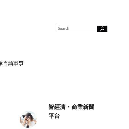
S
e
a
r
c
h
岸
言論
軍事
智經濟・商業新聞
平台