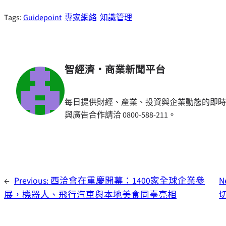
Tags:
Guidepoint
專家網絡
知識管理
智經濟・商業新聞平台
每日提供財經、產業、投資與企業動態的即時
與廣告合作請洽 0800-588-211。
←
Previous:
西洽會在重慶開幕：1400家全球企業參
N
展，機器人、飛行汽車與本地美食同臺亮相