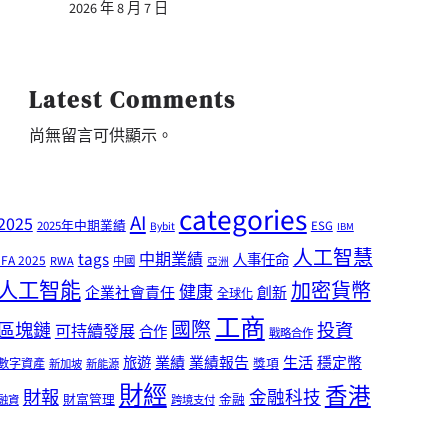
2026 年 8 月 7 日
Latest Comments
尚無留言可供顯示。
categories
AI
2025
2025年中期業績
ESG
Bybit
IBM
人工智慧
tags
中期業績
人事任命
IFA 2025
RWA
中國
亞洲
人工智能
加密貨幣
健康
企業社會責任
創新
全球化
工商
國際
區塊鏈
投資
可持續發展
合作
戰略合作
業績
生活
旅遊
業績報告
穩定幣
獎項
數字資產
新加坡
新能源
財經
香港
財報
金融科技
財富管理
金融
融資
跨境支付