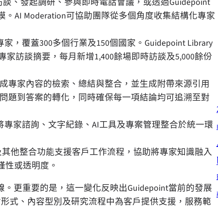
、發起調研、參與即時電話會議，或透過Guidepoint
規模。AI Moderation可協助團隊從多個角度收集結構化專家
專家，覆蓋300多個行業及150個國家。Guidepoint Library
訪談摘要，每月新增1,400餘場即時訪談及5,000餘份
內完成專家內容的檢索、總結與整合，並生成附帶來源引用
效實現從問題到答案的轉化，同時確保每一項結論均可追溯至對
nt360將專家諮詢、文字紀錄、AI工具及專案管理整合於統一環
I、MCP及其他整合功能支援客戶工作流程，協助將專家知識融入
謹性或透明度。
重要的是，這一變化反映出Guidepoint當前的發展
付形式、內容型別及研究流程中為客戶提供支援，服務範