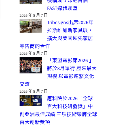
機構成立印尼首個
FAST媒體聯盟
2026 年 8 月 7 日
Tribesigns出席2026年
拉斯維加斯家具展，
擴大與美國領先家居
零售商的合作
2026 年 8 月 7 日
「東盟電影節2026 」
將於8月舉行 歷來最大
規模 以電影連繫文化
交流
2026 年 8 月 7 日
應科院於2026「全球
百大科技研發獎」中
創亞洲最佳成績 三項技術榮膺全球
百大創新獎項