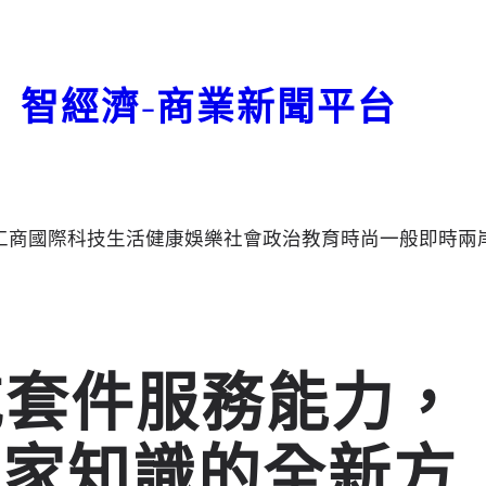
智經濟-商業新聞平台
工商
國際
科技
生活
健康
娛樂
社會
政治
教育
時尚
一般
即時
兩
t擴充套件服務能力，
專家知識的全新方