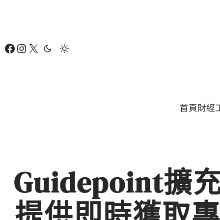
跳
至
主
Facebook
Instagram
X
要
內
容
首頁
財經
Guidepoin
提供即時獲取