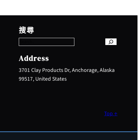
S
e
搜尋
a
r
c
h
Address
3701 Clay Products Dr, Anchorage, Alaska
99517, United States
Top ↑