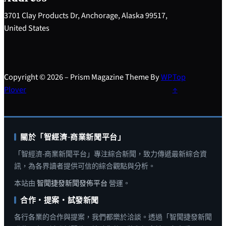
3701 Clay Products Dr, Anchorage, Alaska 99517,
United States
Copyright © 2026 – Prism Magazine Theme By
WP
Top
Plover
↑
關於「智經濟-商業新聞平台」
「智經濟-商業新聞平台」專注綜合新聞，致力傳遞最新綜合資
訊，為各界讀者提供可信的綜合觀點與分析。
本站由
智聞捷發新聞發佈平台
營運。
合作・提案・試發新聞
各行各業的合作與提案，我們都樂於洽談。透過「智聞捷發新聞