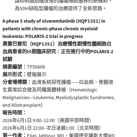
路抑制脂肪酸促進的腫瘤細胞遷移的新機制，
為SDH缺陷型腫瘤的治療提供了全新思路。
A phase 3 study of olverembatinib (HQP1351) in
patients with chronic-phase chronic myeloid
leukemia: POLARIS-2 trial in progress
奧雷巴替尼（
HQP1351
）治療慢性期慢性髓細胞白
血病患者的
III
期臨床研究：正在進行中的
POLARIS-2
試驗
摘要編號：
TPS6608
展示形式：
壁報展示
分會場標題：
血液系統惡性腫瘤——白血病、骨髓增
生異常綜合徵及同種異體移植（Hematologic
Malignancies—Leukemia, Myelodysplastic Syndromes,
and Allotransplant）
報告時間：
2026年6月1日 9:00–12:00（美國中部時間）
2026年6月1日 22:00–次日凌晨1:00（北京時間）
第一作者：
Elias Jabbour, MD，美國德克薩斯大學MD