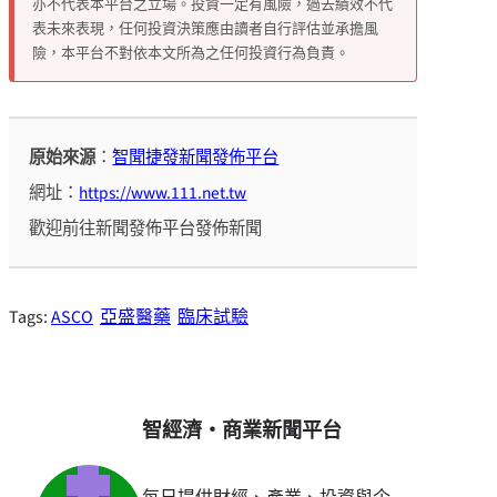
亦不代表本平台之立場。投資一定有風險，過去績效不代
表未來表現，任何投資決策應由讀者自行評估並承擔風
險，本平台不對依本文所為之任何投資行為負責。
原始來源
：
智聞捷發新聞發佈平台
網址：
https://www.111.net.tw
歡迎前往新聞發佈平台發佈新聞
Tags:
ASCO
亞盛醫藥
臨床試驗
智經濟・商業新聞平台