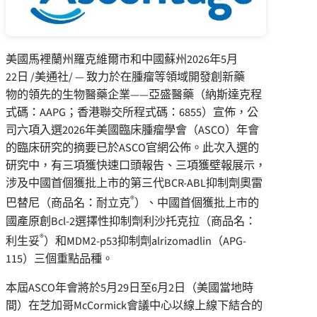
美國馬裡蘭州羅克維爾市和中國蘇州
2026年5月
22日
/美通社/ — 致力於在腫瘤等領域開發創新藥
物的領先的生物醫藥企業——亞盛醫藥（納斯達克程
式碼：AAPG；香港聯交所程式碼：6855）宣佈，公
司六項入選2026年美國臨床腫瘤學會（ASCO）年會
的臨床研究的摘要已於ASCO官網公佈。此次入選的
研究中，有三項獲快速口頭報告、三項獲壁報展示，
涉及中國首個獲批上市的第三代BCR-ABL抑制劑奧雷
®
巴替尼（商品名：耐立克
）、中國首個獲批上市的
國產原創Bcl-2選擇性抑制劑利沙托克拉（商品名：
®
利生妥
）和MDM2-p53抑制劑alrizomadlin（APG-
115）三個重點品種。
本屆ASCO年會將於5月29日至6月2日（美國當地時
間）在芝加哥McCormick會議中心以線上線下結合的