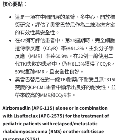
核心要點：
這是一項在中國開展的單臂、多中心、開放標
簽研究，評估了奧雷巴替尼作為二線治療方案
的有效性與安全性。
在42例可評估患者中，第24週期時，完全細胞
遺傳學反應（CCyR）率達91.3%，主要分子學
反應（MMR）率達60.9%。在32例一線使用二
代TKI失敗的患者中，仍有81.3%獲得了CCyR，
50%達到MMR，且安全性良好。
奧雷巴替尼在對一線TKI耐藥/不耐受且無T315I
突變的CP-CML患者中顯示出良好的耐受性，並
帶來較高的MMR和CCyR率。
Alrizomadlin (APG-115) alone or in combination
with Lisaftoclax (APG-2575) for the treatment of
pediatric patients with relapsed/metastatic
rhabdomyosarcoma (RMS) or other soft-tissue
sarcomas (STSs)