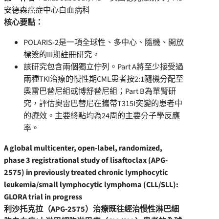
安德森癌症中心白血病科
核心要點：
POLARIS-2是一項全球性、多中心、隨機、開放
標簽的III期註冊研究。
該研究包含兩個獨立佇列。Part A將至少接受過
兩種TKI治療的慢性期CML患者按2:1隨機分配至
奧雷巴替尼組或博舒替尼組；Part B為單臂研
究，評估奧雷巴替尼在攜帶T315I突變的患者中
的療效。主要終點均為24周的主要分子學反應
率。
A global multicenter, open-label, randomized,
phase 3 registrational study of lisaftoclax (APG-
2575) in previously treated chronic lymphocytic
leukemia/small lymphocytic lymphoma (CLL/SLL):
GLORA trial in progress
利沙托克拉（
APG-2575
）治療既往經治慢性淋巴細