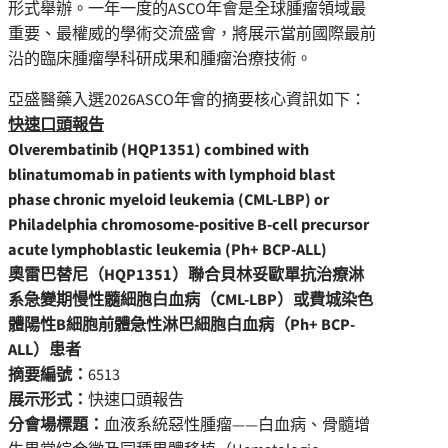
形式舉辦。一年一度的ASCO年會是全球腫瘤領域最
重要、最權威的學術交流盛會，將展示當前國際最前
沿的臨床腫瘤學科研成果和腫瘤治療技術。
亞盛醫藥入選2026ASCO年會的摘要核心資訊如下：
快速口頭報告
Olverembatinib (HQP1351) combined with
blinatumomab in patients with lymphoid blast
phase chronic myeloid leukemia (CML-LBP) or
Philadelphia chromosome-positive B-cell precursor
acute lymphoblastic leukemia (Ph+ BCP-ALL)
奧雷巴替尼（
HQP1351
）聯合貝林妥歐單抗治療淋
系急變期慢性髓細胞白血病（
CML-LBP
）或費城染色
體陽性
B
細胞前體急性淋巴細胞白血病（
Ph+ BCP-
ALL
）患者
摘要編號：
6513
展示形式：
快速口頭報告
分會場標題：
血液系統惡性腫瘤——白血病、骨髓增