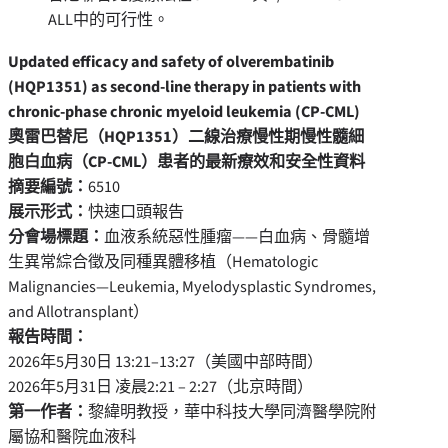
ALL中的可行性。
Updated efficacy and safety of olverembatinib
(HQP1351) as second-line therapy in patients with
chronic-phase chronic myeloid leukemia (CP-CML)
奧雷巴替尼（
HQP1351
）二線治療慢性期慢性髓細
胞白血病（
CP-CML
）患者的最新療效和安全性資料
摘要編號：
6510
展示形式：
快速口頭報告
分會場標題：
血液系統惡性腫瘤——白血病、骨髓增
生異常綜合徵及同種異體移植（Hematologic
Malignancies—Leukemia, Myelodysplastic Syndromes,
and Allotransplant）
報告時間：
2026年5月30日 13:21–13:27（美國中部時間）
2026年5月31日 凌晨2:21 – 2:27（北京時間）
第一作者：
黎緯明教授，華中科技大學同濟醫學院附
屬協和醫院血液科