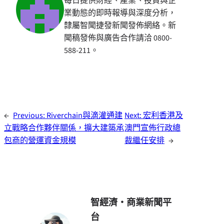
每日提供財經、產業、投資與企
業動態的即時報導與深度分析，
隸屬智聞捷發新聞發佈網絡。新
聞稿發佈與廣告合作請洽 0800-
588-211。
←
Previous:
Riverchain與滴灌通建
Next:
宏利香港及
立戰略合作夥伴關係，擴大建築承
澳門宣佈行政總
包商的營運資金規模
裁繼任安排
→
智經濟・商業新聞平
台