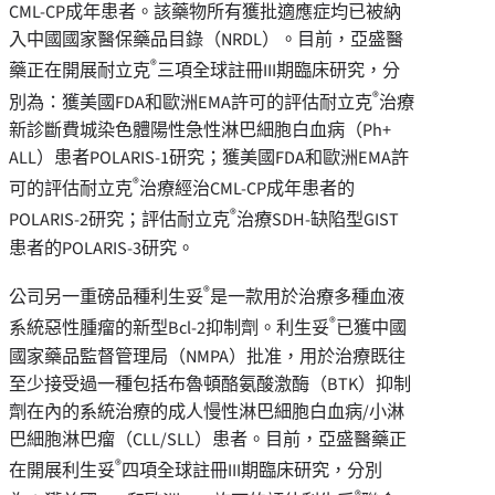
CML-CP成年患者。該藥物所有獲批適應症均已被納
入中國國家醫保藥品目錄（NRDL）。目前，亞盛醫
®
藥正在開展耐立克
三項全球註冊III期臨床研究，分
®
別為：獲美國FDA和歐洲EMA許可的評估耐立克
治療
新診斷費城染色體陽性急性淋巴細胞白血病（Ph+
ALL）患者POLARIS-1研究；獲美國FDA和歐洲EMA許
®
可的評估耐立克
治療經治CML-CP成年患者的
®
POLARIS-2研究；評估耐立克
治療SDH-缺陷型GIST
患者的POLARIS-3研究。
®
公司另一重磅品種利生妥
是一款用於治療多種血液
®
系統惡性腫瘤的新型Bcl-2抑制劑。利生妥
已獲中國
國家藥品監督管理局（NMPA）批准，用於治療既往
至少接受過一種包括布魯頓酪氨酸激酶（BTK）抑制
劑在內的系統治療的成人慢性淋巴細胞白血病/小淋
巴細胞淋巴瘤（CLL/SLL）患者。目前，亞盛醫藥正
®
在開展利生妥
四項全球註冊III期臨床研究，分別