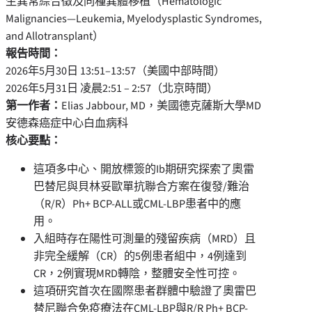
生異常綜合徵及同種異體移植（Hematologic
Malignancies—Leukemia, Myelodysplastic Syndromes,
and Allotransplant）
報告時間：
2026年5月30日 13:51–13:57（美國中部時間）
2026年5月31日 凌晨2:51 – 2:57（北京時間）
第一作者：
Elias Jabbour, MD，美國德克薩斯大學MD
安德森癌症中心白血病科
核心要點：
這項多中心、開放標簽的Ib期研究探索了奧雷
巴替尼與貝林妥歐單抗聯合方案在復發/難治
（R/R）Ph+ BCP-ALL或CML-LBP患者中的應
用。
入組時存在陽性可測量的殘留疾病（MRD）且
非完全緩解（CR）的5例患者組中，4例達到
CR，2例實現MRD轉陰，整體安全性可控。
這項研究首次在國際患者群體中驗證了奧雷巴
替尼聯合免疫療法在CML-LBP與R/R Ph+ BCP-