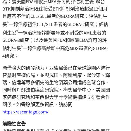
®
為：獲美國FDA和歐洲MEA許可的評估利生妥
聯合
BTK抑制劑治療既往接受BTK抑制劑治療超過12個月
且應答不佳的CLL/SLL患者的GLORA研究；評估利生
®
妥
一線治療初治CLL/SLL患者的GLORA-2研究；評估
®
利生妥
一線治療新診斷老年或不耐受的AML患者的
GLORA-3研究；以及獲美國FDA和歐洲EMA許可的評
®
估利生妥
一線治療新診斷中高危MDS患者的GLORA-
4研究。
憑借強大的研發能力，亞盛醫藥已在全球範圍內進行
智慧財產權佈局，並與武田、阿斯利康、默沙東、輝
瑞、信達等眾多領先的生物製藥公司達成全球合作，
同時與丹娜法伯癌症研究院、梅奧醫學中心、美國國
家癌症研究所和密西根大學等學術機構建立研發合作
關係。如需瞭解更多資訊，請訪問
https://ascentage.com/
前瞻性宣告