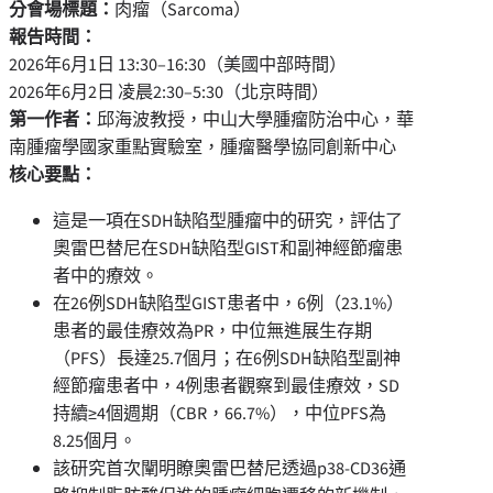
分會場標題：
肉瘤（Sarcoma）
報告時間：
2026年6月1日 13:30–16:30（美國中部時間）
2026年6月2日 凌晨2:30–5:30（北京時間）
第一作者：
邱海波教授，中山大學腫瘤防治中心，華
南腫瘤學國家重點實驗室，腫瘤醫學協同創新中心
核心要點：
這是一項在SDH缺陷型腫瘤中的研究，評估了
奧雷巴替尼在SDH缺陷型GIST和副神經節瘤患
者中的療效。
在26例SDH缺陷型GIST患者中，6例（23.1%）
患者的最佳療效為PR，中位無進展生存期
（PFS）長達25.7個月；在6例SDH缺陷型副神
經節瘤患者中，4例患者觀察到最佳療效，SD
持續≥4個週期（CBR，66.7%），中位PFS為
8.25個月。
該研究首次闡明瞭奧雷巴替尼透過p38-CD36通