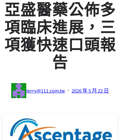
亞盛醫藥公佈多
項臨床進展，三
項獲快速口頭報
告
·
terry@111.com.tw
2026 年 5 月 22 日