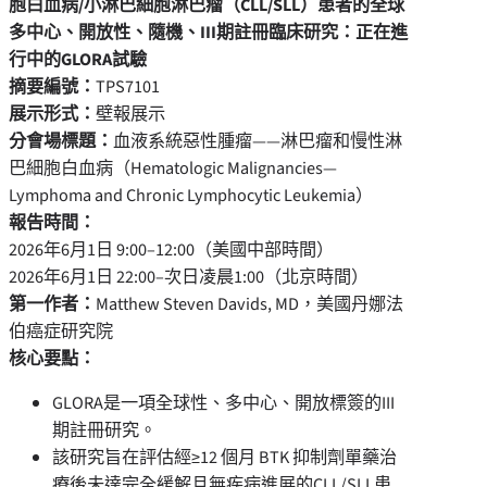
胞白血病
/
小淋巴細胞淋巴瘤（
CLL/SLL
）患者的全球
多中心、開放性、隨機、
III
期註冊臨床研究：正在進
行中的
GLORA
試驗
摘要編號：
TPS7101
展示形式：
壁報展示
分會場標題：
血液系統惡性腫瘤——淋巴瘤和慢性淋
巴細胞白血病（Hematologic Malignancies—
Lymphoma and Chronic Lymphocytic Leukemia）
報告時間：
2026年6月1日 9:00–12:00（美國中部時間）
2026年6月1日 22:00–次日凌晨1:00（北京時間）
第一作者：
Matthew Steven Davids, MD，美國丹娜法
伯癌症研究院
核心要點：
GLORA是一項全球性、多中心、開放標簽的III
期註冊研究。
該研究旨在評估經≥12 個月 BTK 抑制劑單藥治
療後未達完全緩解且無疾病進展的CLL/SLL患