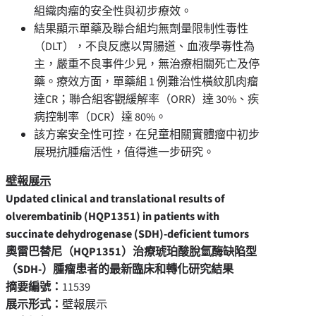
組織肉瘤的安全性與初步療效。
結果顯示單藥及聯合組均無劑量限制性毒性
（DLT），不良反應以胃腸道、血液學毒性為
主，嚴重不良事件少見，無治療相關死亡及停
藥。療效方面，單藥組 1 例難治性橫紋肌肉瘤
達CR；聯合組客觀緩解率（ORR）達 30%、疾
病控制率（DCR）達 80%。
該方案安全性可控，在兒童相關實體瘤中初步
展現抗腫瘤活性，值得進一步研究。
壁報展示
Updated clinical and translational results of
olverembatinib (HQP1351) in patients with
succinate dehydrogenase (SDH)-deficient tumors
奧雷巴替尼（
HQP1351
）治療琥珀酸脫氫酶缺陷型
（
SDH-
）腫瘤患者的最新臨床和轉化研究結果
摘要編號：
11539
展示形式：
壁報展示