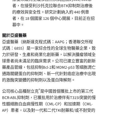
者，在接受利沙托克拉聯合BTK抑制劑治療後
的療效與安全性。研究計劃納入約 440 例患
者，在 18 個國家 126 個中心開展，目前正在招
募中。
關於亞盛醫藥
亞盛醫藥（納斯達克程式碼：AAPG；香港聯交所程
式碼：6855）是一家綜合性的全球生物醫藥企業，致
力於研發、生產和商業化創新藥，以解決腫瘤領域全
球患者尚未滿足的臨床需求。公司已建立豐富的創新
藥產品管線，包括抑制Bcl-2和 MDM2-p53 等細胞凋亡
通路關鍵蛋白的抑制劑、新一代針對癌症治療中出現
的激酶突變體的抑制劑以及蛋白降解劑。
®
公司核心品種耐立克
是中國首個獲批上市的第三代
BCR-ABL抑制劑，已獲批用於治療伴有T315I突變的慢
性髓細胞白血病慢性期（CML-CP）和加速期（CML-
AP）患者，以及對一代和二代TKI耐藥和/或不耐受的