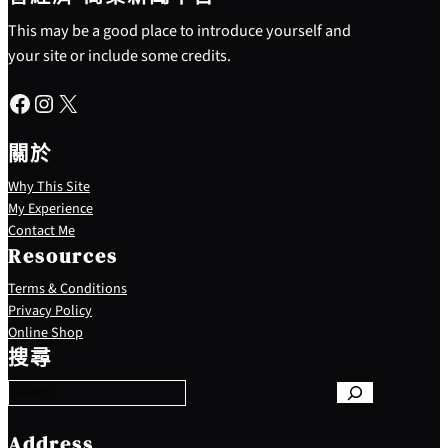
This may be a good place to introduce yourself and
your site or include some credits.
Facebook
Instagram
X
關於
Why This Site
My Experience
Contact Me
Resources
Terms & Conditions
Privacy Policy
S
Online Shop
e
搜尋
a
r
c
h
Address