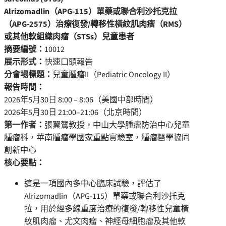
Alrizomadlin
（
APG-115
）單藥或聯合利沙托克拉
（
APG-2575
）治療復發
/
轉移性橫紋肌肉瘤（
RMS
）
或其他軟組織肉瘤（
STSs
）兒童患者
摘要編號：
10012
展示形式：
快速口頭報告
分會場標題：
兒童腫瘤II（Pediatric Oncology II）
報告時間：
2026年5月30日 8:00 – 8:06（美國中部時間）
2026年5月30日 21:00–21:06（北京時間）
第一作者：
張翼鷟教授，中山大學腫瘤防治中心兒童
腫瘤科，華南腫瘤學國家重點實驗室，腫瘤醫學協同
創新中心
核心要點：
這是一項國內多中心臨床試驗，評估了
Alrizomadlin（APG-115）單藥或聯合利沙托克
拉，用於經多線重度治療的復發/轉移性兒童橫
紋肌肉瘤、尤文肉瘤、神經母細胞瘤及其他軟