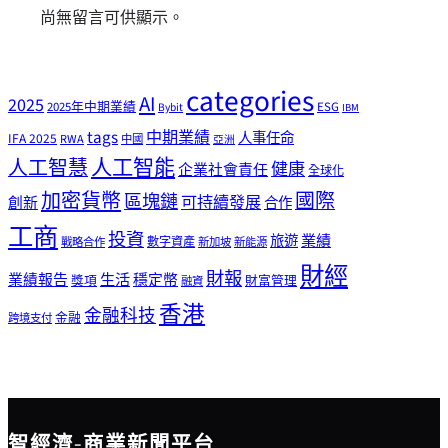
尚無留言可供顯示。
categories
AI
2025
2025年中期業績
ESG
Bybit
IBM
tags
中期業績
人事任命
IFA 2025
RWA
中國
亞洲
人工智能
人工智慧
健康
企業社會責任
全球化
加密貨幣
國際
區塊鏈
可持續發展
創新
合作
工商
投資
業績
旅遊
戰略合作
數字資產
新加坡
新能源
財經
財報
生活
業績報告
穩定幣
獎項
財富管理
融資
香港
金融科技
金融
跨境支付
智經濟-商業新聞平台