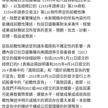
本新聞稿包含根據美國《1995年私人證券訴訟改革法
案》，以及經修訂的《1933年證券法》第27A條和
《1934年證券交易法》第21E條所界定的前瞻性陳
述。除歷史事實陳述外，本新聞稿中的所有內容均可
能構成前瞻性陳述，包括亞盛醫藥對未來事件、經營
成果或財務狀況所發表的意見、預期、信念、計劃、
目標、假設或預測。
這些前瞻性陳述受到諸多風險和不確定性的影響，具
體內容已在亞盛醫藥向美國證券交易委員會（SEC）
提交的檔案中詳細說明，包括2025年1月21日提交的
經修訂的F-1表格註冊說明書和2025年4月16日提交的
20-F表格中的「風險因素」和「關於前瞻性宣告的警
示宣告」章節、2019年10月16日提交的首次發行上市
招股書中的「前瞻性宣告」、「風險因素」章節，以
及我們不時向SEC或HKEX提交的其他檔案。這些因素
可能導致實際業績、運營水平、經營成果或成就與前
瞻性陳述中明示或暗示的資訊存在重大差異。本前瞻
性宣告中的陳述不構成公司管理層的利潤預測。