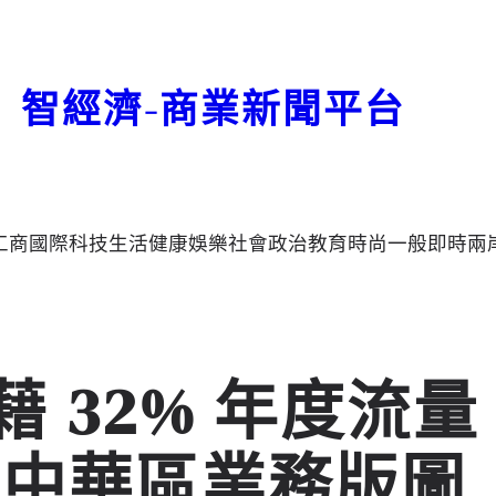
智經濟-商業新聞平台
工商
國際
科技
生活
健康
娛樂
社會
政治
教育
時尚
一般
即時
兩
L 藉 32% 年度流量
大中華區業務版圖