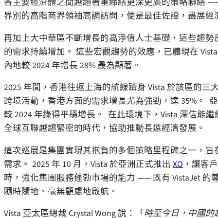
各主要經濟體之間越趨著重締結更深更廣的策略聯絡 —— 
界別的高階商界領袖高調訪問，便是最佳佐證，盡展經
再加上大中華區不斷增長的高淨值人士基礎，這些趨勢
的需求持續增加。 這些宏觀趨勢的效應，已體現在 Vist
內地較 2024 年增長 28% 最為顯著。
2025 年間，香港往返上海的航線躋身 Vista 於該
跨境活動，香港方面的需求增長尤為強勁，達 35%。 亞
較 2024 年錄得平穩增長。 在此環境下，Vista 
全球互聯越趨緊密的時代，協助推動長遠經濟發展。
這次巡展是集團實現其抱負的多個策略里程碑之一，旨
需求。 2025 年 10 月，Vista 於亞洲正式推出
XO
，讓客戶
時，強化集團服務蓬勃市場的能力 —— 既有 VistaJe
隨時隨地、毫無顧慮地啟航。
Vista 亞太區總裁 Crystal Wong 說：「
時至今日，中國的