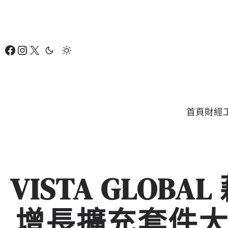
跳
至
主
Facebook
Instagram
X
要
內
容
首頁
財經
VISTA GLOBA
增長擴充套件