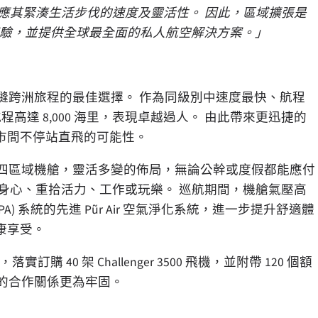
呼應其緊湊生活步伐的速度及靈活性。
因此，區域擴張是
極致體驗，並提供全球最全面的私人航空解決方案。」
實現無縫跨洲旅程的最佳選擇。 作為同級別中速度最快、航程
時，航程高達 8,000 海里，表現卓越過人。 由此帶來更迅捷的
市間不停站直飛的可能性。
最大型的四區域機艙，靈活多變的佈局，無論公幹或度假都能應付
身心、重拾活力、工作或玩樂。 巡航期間，機艙氣壓高
PA) 系統的先進 Pũr Air 空氣淨化系統，進一步提升舒適體
康享受。
購 40 架 Challenger 3500 飛機，並附帶 120 個額
獨特的合作關係更為牢固。