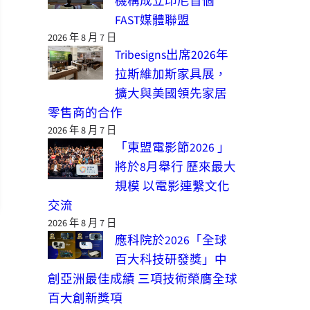
機構成立印尼首個
FAST媒體聯盟
2026 年 8 月 7 日
Tribesigns出席2026年
拉斯維加斯家具展，
擴大與美國領先家居
零售商的合作
2026 年 8 月 7 日
「東盟電影節2026 」
將於8月舉行 歷來最大
規模 以電影連繫文化
交流
2026 年 8 月 7 日
應科院於2026「全球
百大科技研發獎」中
創亞洲最佳成績 三項技術榮膺全球
百大創新獎項