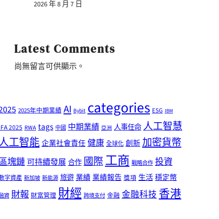
2026 年 8 月 7 日
Latest Comments
尚無留言可供顯示。
categories
AI
2025
2025年中期業績
ESG
Bybit
IBM
人工智慧
tags
中期業績
人事任命
IFA 2025
RWA
中國
亞洲
人工智能
加密貨幣
健康
企業社會責任
創新
全球化
工商
國際
區塊鏈
投資
可持續發展
合作
戰略合作
業績
生活
旅遊
業績報告
穩定幣
獎項
數字資產
新加坡
新能源
財經
香港
財報
金融科技
財富管理
金融
融資
跨境支付