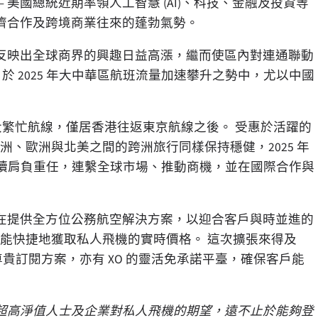
美國總統近期率領人工智慧 (AI)、科技、金融及投資等
濟合作及跨境商業往來的蓬勃氣勢。
反映出全球商界的興趣日益高漲，繼而使區內對連通聯動
a 於 2025 年大中華區航班流量加速攀升之勢中，尤以中國
區的三大繁忙航線，僅居香港往返東京航線之後。 受惠於活躍的
洲、歐洲與北美之間的跨洲旅行同樣保持穩健，2025 年
深信能繼續肩負重任，連繫全球市場、推動商機，並在國際合作與
在提供全方位公務航空解決方案，以迎合客戶與時並進的
能快捷地獲取私人飛機的實時價格。 這次擴張來得及
t 的尊貴訂閱方案，亦有 XO 的靈活免承諾平臺，確保客戶能
超高淨值人士及企業對私人飛機的期望，遠不止於能夠登