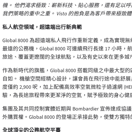
機。 他們渴求極致：嶄新科技、貼心服務，還有足以
我們策略的重中之重。 Vista 的抱負是為客戶帶來
私人航空領域，超遠端出行新典範
Global 8000 為超遠端私人飛行作重新定義，成為
最遠的公務機，Global 8000 可連續飛行長達 17 小
旅途、覆蓋更遼闊的全球航點，以及有史以來在更多城
作為新時代的旗艦，Global 8000 搭載同級之中
自如。 機艙空間經精心設計，讓會員在飛行途中能舒展
度僅約 2,900 呎，加上配備高效率空氣微粒子過濾網 (HE
驗，為長途旅程帶來更潔淨的空氣，賦予極致的身心健
集團及其共同控制實體近期與 Bombardier 宣佈達成協議，落實訂
外購買權。Global 8000 的登場正承接此勢，使雙方
全球頂尖的公務航空平臺