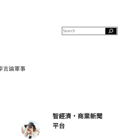
S
e
a
r
c
h
岸
言論
軍事
智經濟・商業新聞
平台