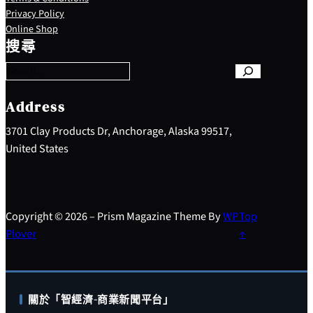
Privacy Policy
S
Online Shop
e
搜尋
a
r
c
h
Address
3701 Clay Products Dr, Anchorage, Alaska 99517,
United States
Copyright © 2026 – Prism Magazine Theme By
WP
Top
Plover
↑
關於「智經濟-商業新聞平台」