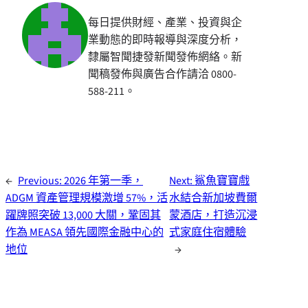
每日提供財經、產業、投資與企
業動態的即時報導與深度分析，
隸屬智聞捷發新聞發佈網絡。新
聞稿發佈與廣告合作請洽 0800-
588-211。
←
Previous:
2026 年第一季，
Next:
鯊魚寶寶戲
ADGM 資產管理規模激增 57%，活
水結合新加坡費爾
躍牌照突破 13,000 大關，鞏固其
蒙酒店，打造沉浸
作為 MEASA 領先國際金融中心的
式家庭住宿體驗
地位
→