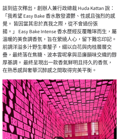
談到這次釋出，創辦人兼行政總裁 Huda Kattan 說：
「我希望 Easy Bake 香水散發濃鬱、性感且強烈的感
覺。 皆因當其忠於真我之際，從不會過份張
揚。」 Easy Bake Intense 香水歷經反覆雕琢而生，屬
溫暖的美食調香氛，旨在縈繞人心，留下難忘印記。
前調洋溢多汁野生車釐子，綴以白花與肉桂層層交
疊，最終落在焦糖、波本雲呢拿與忌廉韻味交織的醇
厚基調。 最終呈現出一款香氣鮮明且持久的香氛，
在熟悉感與奢華沉醉感之間取得完美平衡。