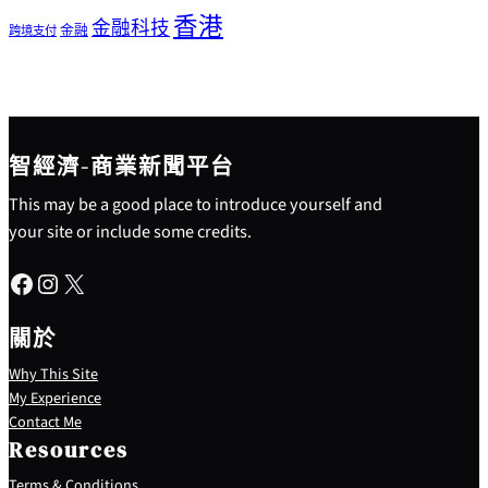
香港
金融科技
金融
跨境支付
智經濟-商業新聞平台
This may be a good place to introduce yourself and
your site or include some credits.
Facebook
Instagram
X
關於
Why This Site
My Experience
Contact Me
Resources
Terms & Conditions