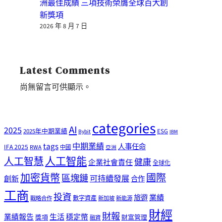
洲最佳成績 三項技術榮膺全球百大創
新獎項
2026 年 8 月 7 日
Latest Comments
尚無留言可供顯示。
categories
AI
2025
2025年中期業績
ESG
Bybit
IBM
tags
中期業績
人事任命
IFA 2025
RWA
中國
亞洲
人工智能
人工智慧
健康
企業社會責任
全球化
加密貨幣
國際
區塊鏈
可持續發展
創新
合作
工商
投資
業績
旅遊
戰略合作
數字資產
新加坡
新能源
財經
財報
生活
業績報告
穩定幣
獎項
財富管理
融資