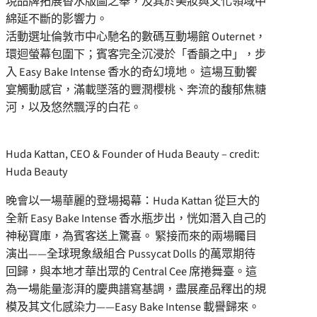
現品牌拓展香水版圖之舉，及其於美妝與文化領域中
綿延不斷的影響力。
活動選址倫敦市中心馳名的數碼互動場館 Outernet，
環迴螢幕包圍下；賓客完全沉浸於「香韻之中」，步
入 Easy Bake Intense 香水的奇幻境地。 這場互動饗
宴觸動感官，滿載墜落的豐潤櫻桃、奔流的馥郁焦糖
河，以及悠然飄浮的白花。
Huda Kattan, CEO & Founder of Huda Beauty – credit:
Huda Beauty
晚會以一場華麗的登場揭幕：Huda Kattan 從巨大的
全新 Easy Bake Intense 香水瓶步出，恍如潛入自己的
神秘寶庫，為賓客送上驚喜。 緊接而來的兩場矚目
演出——全球現象級組合 Pussycat Dolls 的萬眾期待
回歸，與本地才華出眾的 Central Cee 席捲舞臺。這
為一場能量澎湃的慶典譜寫基調，盡展產品釋出的規
模及其文化感染力——Easy Bake Intense 載譽歸來。