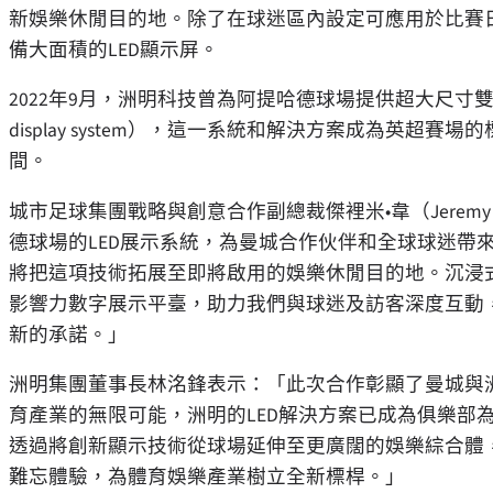
新娛樂休閒目的地。除了在球迷區內設定可應用於比賽
備大面積的LED顯示屏。
2022年9月，洲明科技曾為阿提哈德球場提供超大尺寸雙層LED數字顯示系
display system），這一系統和解決方案成為英超
間。
城市足球集團戰略與創意合作副總裁傑裡米•韋（Jerem
德球場的LED展示系統，為曼城合作伙伴和全球球迷帶
將把這項技術拓展至即將啟用的娛樂休閒目的地。沉浸式
影響力數字展示平臺，助力我們與球迷及訪客深度互動
新的承諾。」
洲明集團董事長林洺鋒表示：「此次合作彰顯了曼城與
育產業的無限可能，洲明的LED解決方案已成為俱樂部
透過將創新顯示技術從球場延伸至更廣闊的娛樂綜合體
難忘體驗，為體育娛樂產業樹立全新標桿。」