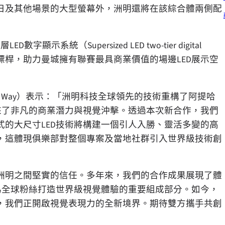
日及其他場景的大型螢幕外，洲明還將在該綜合體兩側配
統（Supersized LED two-tier digital
賽場的標桿，助力曼城擁有聯賽最具商業價值的場邊LED展示空
y Way）表示：「洲明科技全球領先的技術重構了阿提哈
來了非凡的商業潛力與視覺沖擊。透過本次新合作，我們
的大尺寸LED技術將構建一個引人入勝、靈活多變的高
，這體現俱樂部對整個專案及當地社群引入世界級技術創
洲明之間堅實的信任。多年來，我們的合作成果展現了體
為全球粉絲打造世界級視覺體驗的重要組成部分。如今，
，我們正開啟視覺表現力的全新境界。期待雙方攜手共創