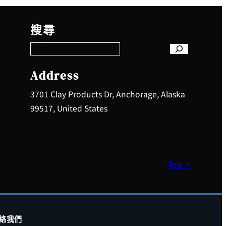
S
e
搜尋
a
r
c
h
Address
3701 Clay Products Dr, Anchorage, Alaska
99517, United States
Top ↑
絡我們