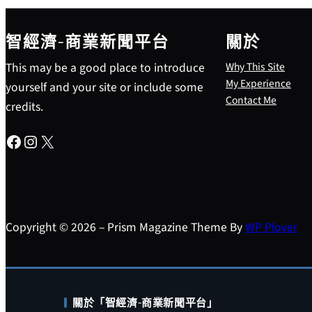
智經濟-商業新聞平台
關於
This may be a good place to introduce
Why This Site
My Experience
yourself and your site or include some
Contact Me
credits.
Facebook
Instagram
X
Copyright © 2026 – Prism Magazine Theme By
WP Plover
關於「智經濟-商業新聞平台」