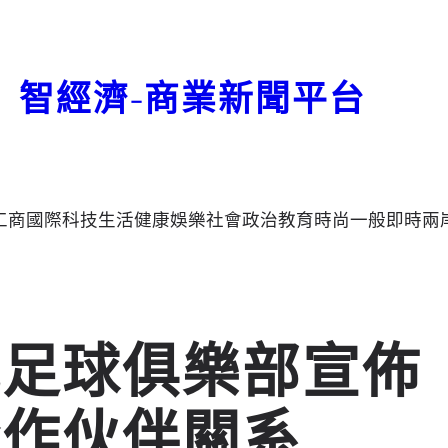
智經濟-商業新聞平台
工商
國際
科技
生活
健康
娛樂
社會
政治
教育
時尚
一般
即時
兩
城足球俱樂部宣佈
合作伙伴關系