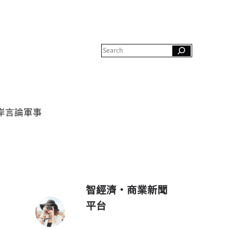
S
e
a
r
c
h
岸
言論
軍事
智經濟・商業新聞
平台