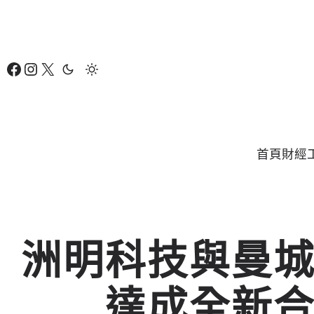
跳
至
主
Facebook
Instagram
X
要
內
容
首頁
財經
洲明科技與曼
達成全新