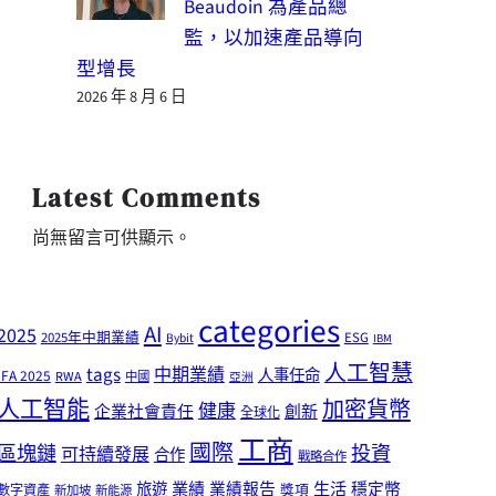
Beaudoin 為產品總
監，以加速產品導向
型增長
2026 年 8 月 6 日
Latest Comments
尚無留言可供顯示。
categories
AI
2025
2025年中期業績
ESG
Bybit
IBM
人工智慧
tags
中期業績
人事任命
IFA 2025
RWA
中國
亞洲
人工智能
加密貨幣
健康
企業社會責任
創新
全球化
工商
國際
區塊鏈
投資
可持續發展
合作
戰略合作
業績
生活
旅遊
業績報告
穩定幣
獎項
數字資產
新加坡
新能源