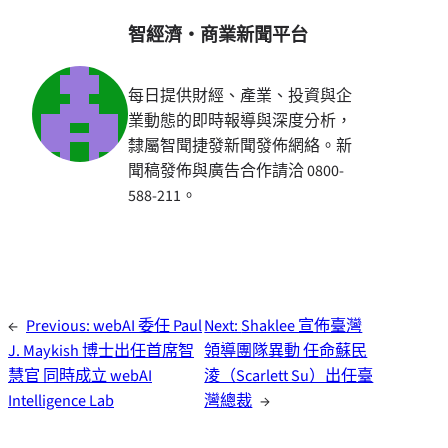
智經濟・商業新聞平台
每日提供財經、產業、投資與企
業動態的即時報導與深度分析，
隸屬智聞捷發新聞發佈網絡。新
聞稿發佈與廣告合作請洽 0800-
588-211。
←
Previous:
webAI 委任 Paul
Next:
Shaklee 宣佈臺灣
J. Maykish 博士出任首席智
領導團隊異動 任命蘇民
慧官 同時成立 webAI
淩（Scarlett Su）出任臺
Intelligence Lab
灣總裁
→