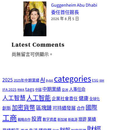
Guggenheim Abu Dhabi
委任首任館長
2026 年 8 月 5 日
Latest Comments
尚無留言可供顯示。
categories
AI
2025
2025年中期業績
ESG
Bybit
IBM
tags
中期業績
人事任命
IFA 2025
RWA
中國
亞洲
人工智能
人工智慧
健康
企業社會責任
全球化
加密貨幣
國際
區塊鏈
可持續發展
創新
合作
工商
投資
業績
旅遊
戰略合作
數字資產
新加坡
新能源
財經