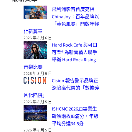
飛利浦影音首度亮相
ChinaJoy：百年品牌以
「黃色風暴」開啟年輕
化新篇章
2026 年 8 月 6 日
Hard Rock Cafe 與可口
可樂® 為新晉藝人聯手
舉辦 Hard Rock Rising
音樂比賽
2026 年 8 月 5 日
Cision 報告警示品牌正
深陷高代價的「數據碎
片化陷阱」
2026 年 8 月 5 日
ISHCMC 2026屆畢業生
斬獲兩枚IB滿分，年級
平均分達34.5分
2026 年 8 月 5 日