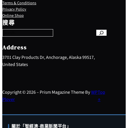
Terms & Conditions
Privacy Policy
S
Online Shop
e
搜尋
a
r
c
h
Address
3701 Clay Products Dr, Anchorage, Alaska 99517,
United States
Copyright © 2026 – Prism Magazine Theme By
WP
Top
Plover
↑
關於「智經濟-商業新聞平台」