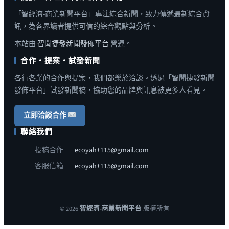
「智經濟-商業新聞平台」專注綜合新聞，致力傳遞最新綜合資
訊，為各界讀者提供可信的綜合觀點與分析。
本站由
智聞捷發新聞發佈平台
營運。
合作・提案・試發新聞
各行各業的合作與提案，我們都樂於洽談。透過「智聞捷發新聞
發佈平台」試發新聞稿，協助您的品牌與訊息被更多人看見。
立即洽談合作
聯絡我們
投稿合作
ecoyah+115@gmail.com
客服信箱
ecoyah+115@gmail.com
© 2026
智經濟-商業新聞平台
版權所有