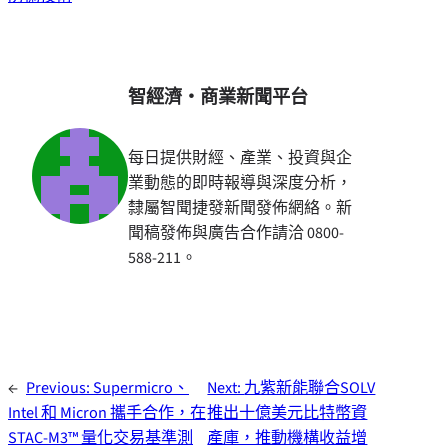
智經濟・商業新聞平台
每日提供財經、產業、投資與企
業動態的即時報導與深度分析，
隸屬智聞捷發新聞發佈網絡。新
聞稿發佈與廣告合作請洽 0800-
588-211。
←
Previous:
Supermicro、
Next:
九紫新能聯合SOLV
Intel 和 Micron 攜手合作，在
推出十億美元比特幣資
STAC-M3™ 量化交易基準測
產庫，推動機構收益增