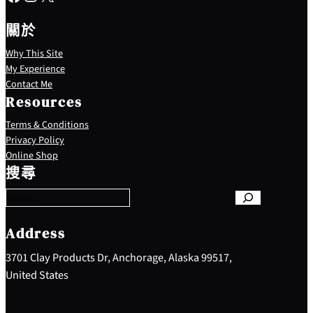
關於
Why This Site
My Experience
Contact Me
Resources
Terms & Conditions
Privacy Policy
S
Online Shop
e
搜尋
a
r
c
h
Address
3701 Clay Products Dr, Anchorage, Alaska 99517,
United States