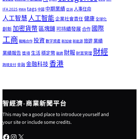
tags
中期業績
人事任命
IFA 2025
RWA
中國
亞洲
人工智能
人工智慧
健康
企業社會責任
全球化
加密貨幣
國際
區塊鏈
可持續發展
創新
合作
工商
投資
業績
旅遊
戰略合作
數字資產
新加坡
新能源
財經
財報
生活
業績報告
穩定幣
獎項
財富管理
融資
香港
金融科技
金融
跨境支付
智經濟-商業新聞平台
This may be a good place to introduce yourself and
your site or include some credits.
Facebook
Instagram
X