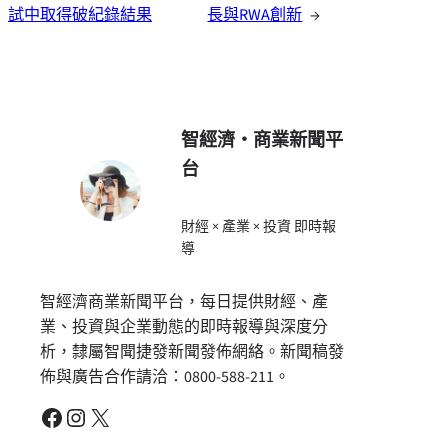
試中取得破紀錄結果
長與RWA創新
→
智經濟・商業新聞平
台
財經 × 產業 × 投資 即時報
導
智經濟商業新聞平台，每日提供財經、產
業、投資與企業動態的即時報導與深度分
析，隸屬智聞捷發新聞發佈網絡。新聞稿發
佈與廣告合作請洽：0800-588-211。
Facebook
Instagram
X