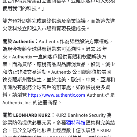
此合作為貨幣業訂立全新基準，並確保客戶可大規模
使用我們的科技。」
雙方預計即將完成最終供應及商業協議，而為這先進
尖端科技立即進入市場和實現長遠成長。
關於 Authentix：
Authentix 作為認證解決方案權威，
為現今複雜全球供應鏈帶來可追溯性。過去 25 年
來，Authentix 一直向客戶提供實體和軟體解決方
案，而為貨幣、應稅商品與品牌消費品，偵測、減少
和防止非法交易活動。Authentix 公司總部位於美國
德克薩斯州愛迪生，並於北美、歐洲、中東、亞洲和
非洲設有服務全球客戶的辦事處。如欲檢視更多資
料，請瀏覽
https://www.authentix.com
Authentix® 是
Authentix, Inc. 的註冊商標。
關於 LEONHARD KURZ：
KURZ Banknote Security 為
鈔票防偽提供必要元素。多種
獨特科技
匯集與完美結
合，已於全球各地鈔票上經歷數十億次驗證。KURZ