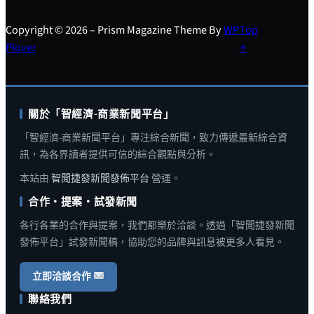
Copyright © 2026 – Prism Magazine Theme By
WP
Top
Plover
↑
關於「智經濟-商業新聞平台」
「智經濟-商業新聞平台」專注綜合新聞，致力傳遞最新綜合資
訊，為各界讀者提供可信的綜合觀點與分析。
本站由
智聞捷發新聞發佈平台
營運。
合作・提案・試發新聞
各行各業的合作與提案，我們都樂於洽談。透過「智聞捷發新聞
發佈平台」試發新聞稿，協助您的品牌與訊息被更多人看見。
立即洽談合作
聯絡我們