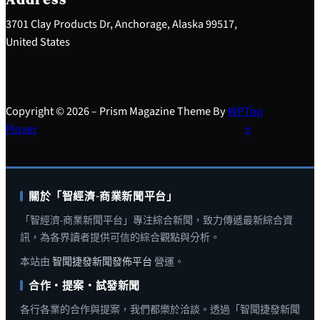
3701 Clay Products Dr, Anchorage, Alaska 99517,
United States
Copyright © 2026 – Prism Magazine Theme By
WP
Top
Plover
↑
關於「智經濟-商業新聞平台」
「智經濟-商業新聞平台」專注綜合新聞，致力傳遞最新綜合資
訊，為各界讀者提供可信的綜合觀點與分析。
本站由
智聞捷發新聞發佈平台
營運。
合作・提案・試發新聞
各行各業的合作與提案，我們都樂於洽談。透過「智聞捷發新聞