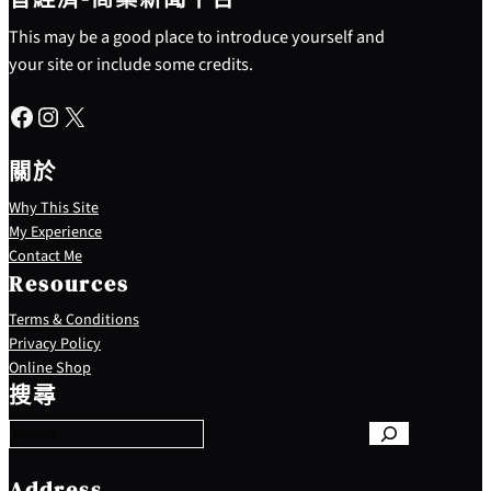
This may be a good place to introduce yourself and
your site or include some credits.
Facebook
Instagram
X
關於
Why This Site
My Experience
Contact Me
Resources
Terms & Conditions
Privacy Policy
S
Online Shop
e
搜尋
a
r
c
h
Address