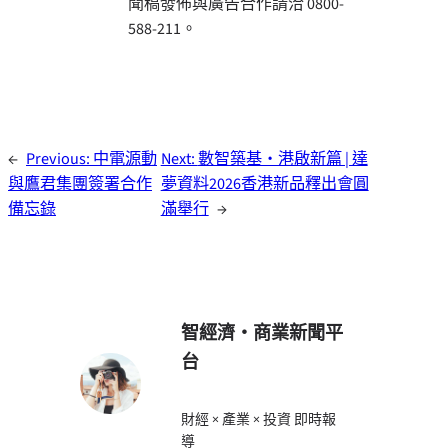
聞稿發佈與廣告合作請洽 0800-
588-211。
←
Previous:
中電源動
Next:
數智築基・港啟新篇 | 達
與鷹君集團簽署合作
夢資料2026香港新品釋出會圓
備忘錄
滿舉行
→
智經濟・商業新聞平
台
財經 × 產業 × 投資 即時報
導