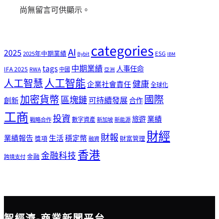
尚無留言可供顯示。
categories
AI
2025
2025年中期業績
ESG
Bybit
IBM
tags
中期業績
人事任命
IFA 2025
RWA
中國
亞洲
人工智能
人工智慧
健康
企業社會責任
全球化
加密貨幣
國際
區塊鏈
可持續發展
創新
合作
工商
投資
業績
旅遊
戰略合作
數字資產
新加坡
新能源
財經
財報
生活
業績報告
穩定幣
獎項
財富管理
融資
香港
金融科技
金融
跨境支付
智經濟-商業新聞平台