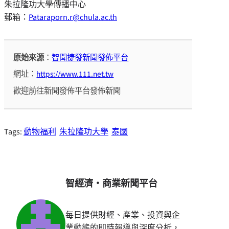
朱拉隆功大學傳播中心
郵箱：
Pataraporn.r@chula.ac.th
原始來源
：
智聞捷發新聞發佈平台
網址：
https://www.111.net.tw
歡迎前往新聞發佈平台發佈新聞
Tags:
動物福利
朱拉隆功大學
泰國
智經濟・商業新聞平台
每日提供財經、產業、投資與企
業動態的即時報導與深度分析，