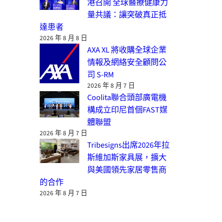
港召開 全球醫療健康力
量共議：讓突破真正抵
達患者
2026 年 8 月 8 日
AXA XL 將收購全球企業
情報及網絡安全顧問公
司 S-RM
2026 年 8 月 7 日
Coolita聯合頭部廣電機
構成立印尼首個FAST媒
體聯盟
2026 年 8 月 7 日
Tribesigns出席2026年拉
斯維加斯家具展，擴大
與美國領先家居零售商
的合作
2026 年 8 月 7 日