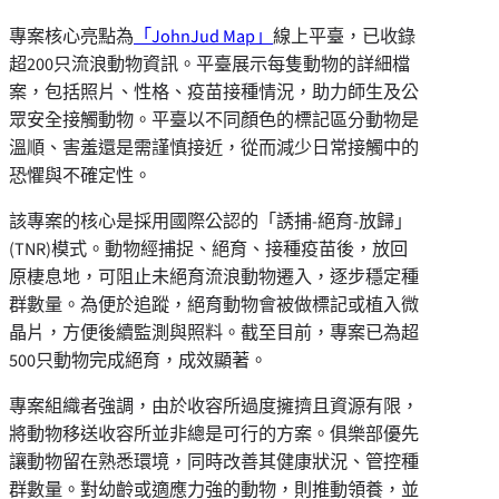
專案核心亮點為
「JohnJud Map」
線上平臺，已收錄
超200只流浪動物資訊。平臺展示每隻動物的詳細檔
案，包括照片、性格、疫苗接種情況，助力師生及公
眾安全接觸動物。平臺以不同顏色的標記區分動物是
溫順、害羞還是需謹慎接近，從而減少日常接觸中的
恐懼與不確定性。
該專案的核心是採用國際公認的「誘捕-絕育-放歸」
(TNR)模式。動物經捕捉、絕育、接種疫苗後，放回
原棲息地，可阻止未絕育流浪動物遷入，逐步穩定種
群數量。為便於追蹤，絕育動物會被做標記或植入微
晶片，方便後續監測與照料。截至目前，專案已為超
500只動物完成絕育，成效顯著。
專案組織者強調，由於收容所過度擁擠且資源有限，
將動物移送收容所並非總是可行的方案。俱樂部優先
讓動物留在熟悉環境，同時改善其健康狀況、管控種
群數量。對幼齡或適應力強的動物，則推動領養，並