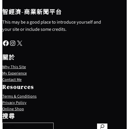
智經濟-商業新聞平台
This may be a good place to introduce yourself and
your site or include some credits.
Facebook
Instagram
X
關於
Why This Site
My Experience
Contact Me
Resources
Terms & Conditions
Privacy Policy
S
Online Shop
e
搜尋
a
r