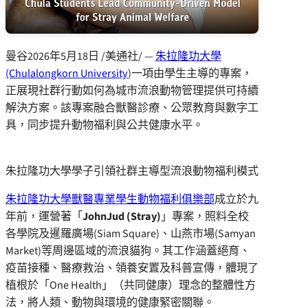
曼谷
2026年5月18日
/美通社/ —
朱拉隆功大學
(Chulalongkorn University
)一項由學生主導的專案，
正展現社群行動如何為城市流浪動物管理提供可持續
解決方案。該專案融合獸醫診療、公眾教育與數字工
具，同步提升動物福利與公共健康水平。
朱拉隆功大學學子引領社群主導型流浪動物福利模式
朱拉隆功大學獸醫專業學生動物福利俱樂部
成立於九
年前，運營著「
JohnJud (Stray)
」專案，照料全校
各學院及暹羅廣場(Siam Square)、山燕市場(Samyan
Market)等周邊區域的流浪貓狗。其工作涵蓋絕育、
疫苗接種、醫療救治、領養安置及科普宣傳，體現了
植根於「One Health」（共同健康）理念的整體性方
法，將人類、動物與環境的健康緊密關聯。