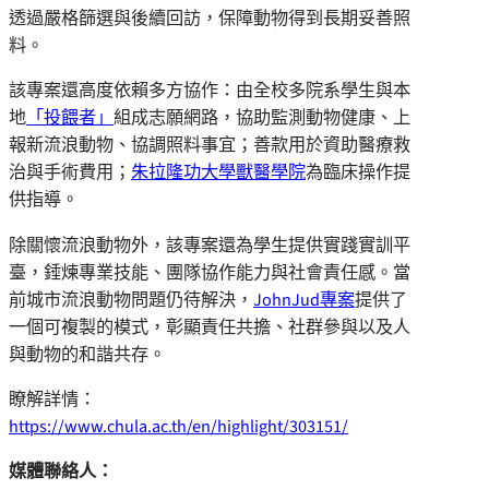
透過嚴格篩選與後續回訪，保障動物得到長期妥善照
料。
該專案還高度依賴多方協作：由全校多院系學生與本
地
「投餵者」
組成志願網路，協助監測動物健康、上
報新流浪動物、協調照料事宜；善款用於資助醫療救
治與手術費用；
朱拉隆功大學獸醫學院
為臨床操作提
供指導。
除關懷流浪動物外，該專案還為學生提供實踐實訓平
臺，錘煉專業技能、團隊協作能力與社會責任感。當
前城市流浪動物問題仍待解決，
JohnJud專案
提供了
一個可複製的模式，彰顯責任共擔、社群參與以及人
與動物的和諧共存。
瞭解詳情：
https://www.chula.ac.th/en/highlight/303151/
媒體聯絡人：