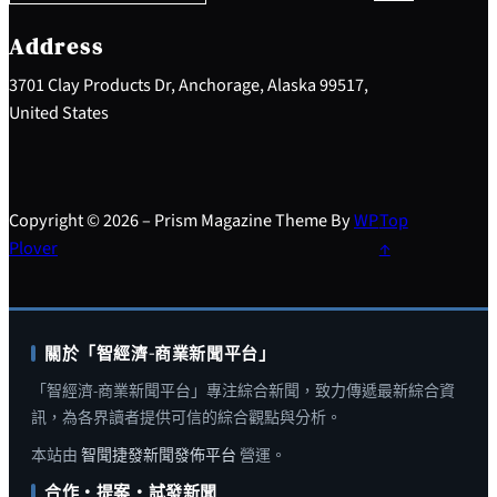
c
h
Address
3701 Clay Products Dr, Anchorage, Alaska 99517,
United States
Copyright © 2026 – Prism Magazine Theme By
WP
Top
Plover
↑
關於「智經濟-商業新聞平台」
「智經濟-商業新聞平台」專注綜合新聞，致力傳遞最新綜合資
訊，為各界讀者提供可信的綜合觀點與分析。
本站由
智聞捷發新聞發佈平台
營運。
合作・提案・試發新聞