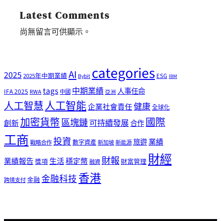
Latest Comments
尚無留言可供顯示。
categories
AI
2025
2025年中期業績
ESG
Bybit
IBM
tags
中期業績
人事任命
IFA 2025
RWA
中國
亞洲
人工智能
人工智慧
健康
企業社會責任
全球化
加密貨幣
國際
區塊鏈
可持續發展
創新
合作
工商
投資
業績
旅遊
戰略合作
數字資產
新加坡
新能源
財經
財報
生活
業績報告
穩定幣
獎項
財富管理
融資
香港
金融科技
金融
跨境支付