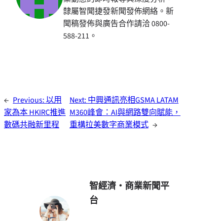
隸屬智聞捷發新聞發佈網絡。新
聞稿發佈與廣告合作請洽 0800-
588-211。
←
Previous:
以用
Next:
中興通訊亮相GSMA LATAM
家為本 HKIRC推進
M360峰會：AI與網路雙向賦能，
數碼共融新里程
重構拉美數字商業模式
→
智經濟・商業新聞平
台