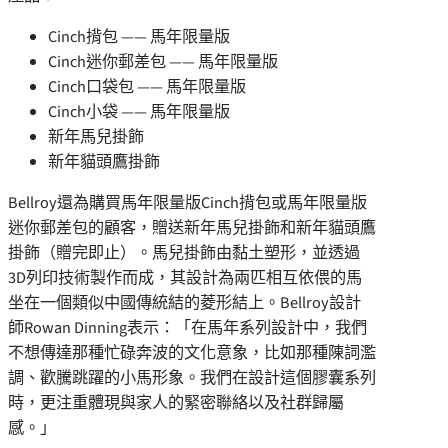
Cinch揹包 —— 馬年限量版
Cinch迷你郵差包 —— 馬年限量版
Cinch口袋包 —— 馬年限量版
Cinch小袋 —— 馬年限量版
新年馬兒掛飾
新年貓頭鷹掛飾
Bellroy還為購買馬年限量版Cinch揹包或馬年限量版
迷你郵差包的顧客，贈送新年馬兒掛飾和新年貓頭鷹
掛飾（贈完即止）。馬兒掛飾由黏土塑形，並透過
3D列印技術製作而成，其設計為兩匹相互依偎的馬
坐在一個類似中國傳統結的菱形結上。Bellroy設計
師Rowan Dinning表示：「在馬年系列設計中，我們
不想傳達那種忙碌奔波的文化意象，比如那種陳詞濫
調、歡騰跳躍的小馬形象。我們在設計這個膠囊系列
時，更注重體現與家人的緊密聯絡以及社群歸屬
感。」