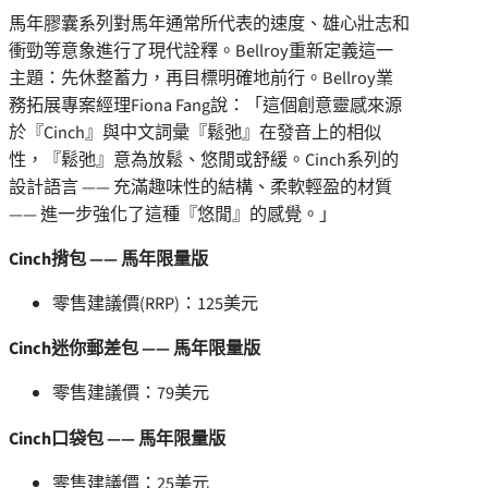
馬年膠囊系列對馬年通常所代表的速度、雄心壯志和
衝勁等意象進行了現代詮釋。Bellroy重新定義這一
主題：先休整蓄力，再目標明確地前行。Bellroy業
務拓展專案經理Fiona Fang說：「這個創意靈感來源
於『Cinch』與中文詞彙『鬆弛』在發音上的相似
性，『鬆弛』意為放鬆、悠閒或舒緩。Cinch系列的
設計語言 —— 充滿趣味性的結構、柔軟輕盈的材質
—— 進一步強化了這種『悠閒』的感覺。」
Cinch揹包 —— 馬年限量版
零售建議價(RRP)：125美元
Cinch迷你郵差包 —— 馬年限量版
零售建議價：79美元
Cinch口袋包 —— 馬年限量版
零售建議價：25美元