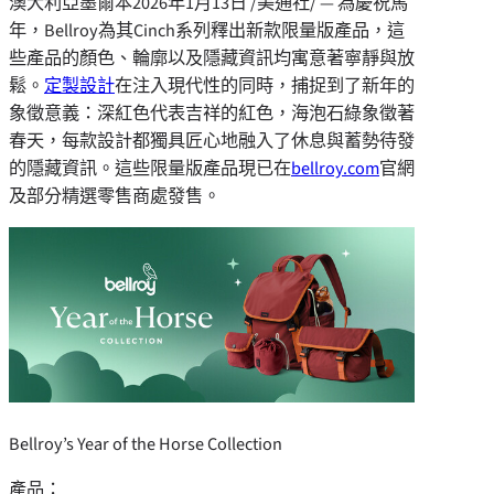
澳大利亞墨爾本
2026年1月13日
/美通社/ — 為慶祝馬
年，Bellroy為其Cinch系列釋出新款限量版產品，這
些產品的顏色、輪廓以及隱藏資訊均寓意著寧靜與放
鬆。
定製設計
在注入現代性的同時，捕捉到了新年的
象徵意義：深紅色代表吉祥的紅色，海泡石綠象徵著
春天，每款設計都獨具匠心地融入了休息與蓄勢待發
的隱藏資訊。這些限量版產品現已在
bellroy.com
官網
及部分精選零售商處發售。
Bellroy’s Year of the Horse Collection
產品：