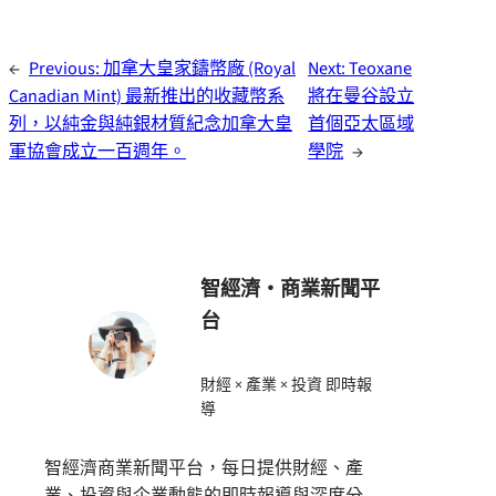
←
Previous:
加拿大皇家鑄幣廠 (Royal
Next:
Teoxane
Canadian Mint) 最新推出的收藏幣系
將在曼谷設立
列，以純金與純銀材質紀念加拿大皇
首個亞太區域
軍協會成立一百週年。
學院
→
智經濟・商業新聞平
台
財經 × 產業 × 投資 即時報
導
智經濟商業新聞平台，每日提供財經、產
業、投資與企業動態的即時報導與深度分