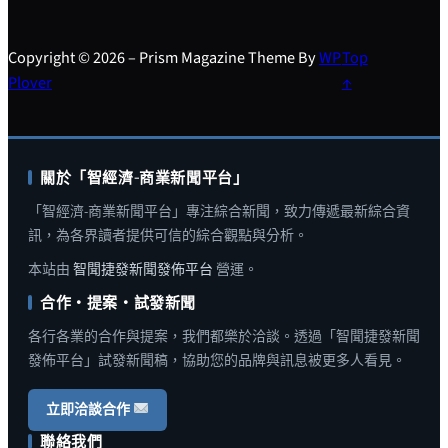
Copyright © 2026 – Prism Magazine Theme By
WP
Top
Plover
↑
關於「智經濟-商業新聞平台」
「智經濟-商業新聞平台」專注綜合新聞，致力傳遞最新綜合資
訊，為各界讀者提供可信的綜合觀點與分析。
本站由
智聞捷發新聞發佈平台
營運。
合作・提案・試發新聞
各行各業的合作與提案，我們都樂於洽談。透過「智聞捷發新聞
發佈平台」試發新聞稿，協助您的品牌與訊息被更多人看見。
立即洽談合作
聯絡我們