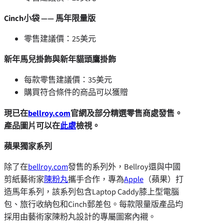
Cinch小袋 —— 馬年限量版
零售建議價：25美元
新年馬兒掛飾與新年貓頭鷹掛飾
每款零售建議價：35美元
購買符合條件的商品可以獲贈
現已在
bellroy.com
官網及部分精選零售商處發售。
產品圖片可以在
此處
檢視。
蘋果獨家系列
除了在
bellroy.com
發售的系列外，Bellroy還與中國
剪紙藝術家
陳粉丸
攜手合作，專為
Apple
（蘋果）打
造馬年系列，該系列包含Laptop Caddy膝上型電腦
包、旅行收納包和Cinch郵差包。每款限量版產品均
採用由藝術家陳粉丸設計的專屬圖案內襯。