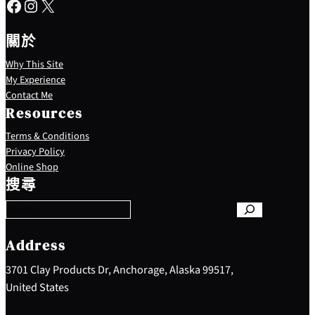
Facebook
Instagram
X
關於
Why This Site
My Experience
Contact Me
Resources
Terms & Conditions
Privacy Policy
S
Online Shop
e
搜尋
a
r
c
h
Address
3701 Clay Products Dr, Anchorage, Alaska 99517,
United States