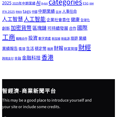
categories
AI
2025
2025年中期業績
ESG
Bybit
IBM
tags
中期業績
人事任命
IFA 2025
RWA
中國
亞洲
人工智能
人工智慧
健康
企業社會責任
全球化
加密貨幣
國際
區塊鏈
可持續發展
創新
合作
工商
投資
業績
旅遊
戰略合作
數字資產
新加坡
新能源
財經
財報
生活
業績報告
穩定幣
獎項
財富管理
融資
香港
金融科技
金融
跨境支付
智經濟-商業新聞平台
This may be a good place to introduce yourself and
your site or include some credits.