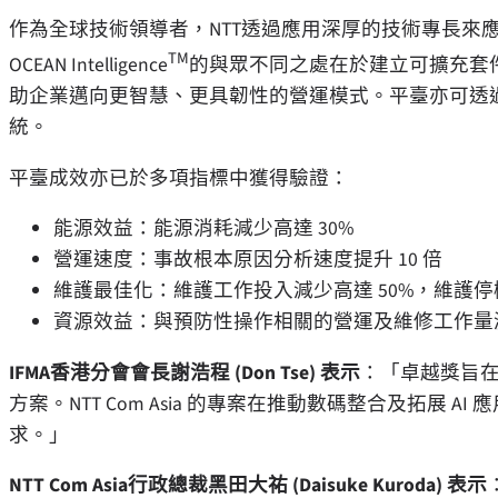
作為全球技術領導者，NTT透過應用深厚的技術專長來
TM
OCEAN Intelligence
的與眾不同之處在於建立可擴充套件
助企業邁向更智慧、更具韌性的營運模式。平臺亦可透
統。
平臺成效亦已於多項指標中獲得驗證：
能源效益：能源消耗減少高達 30%
營運速度：事故根本原因分析速度提升 10 倍
維護最佳化：維護工作投入減少高達 50%，維護停機
資源效益：與預防性操作相關的營運及維修工作量減
IFMA香港分會會長謝浩程 (Don Tse) 表示
：「卓越獎旨
方案。NTT Com Asia 的專案在推動數碼整合及拓展
求。」
NTT Com Asia行政總裁黑田大祐 (Daisuke Kuroda) 表示