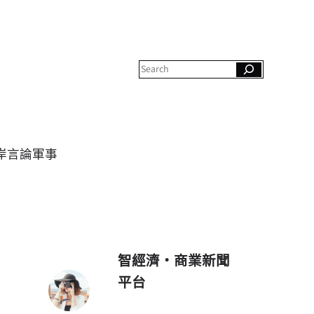
S
e
a
r
c
h
岸
言論
軍事
智經濟・商業新聞
平台