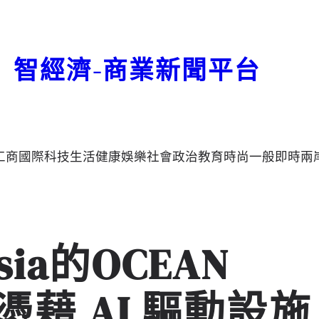
智經濟-商業新聞平台
工商
國際
科技
生活
健康
娛樂
社會
政治
教育
時尚
一般
即時
兩
Asia的OCEAN
TM 憑藉 AI 驅動設施