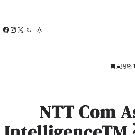
跳
至
主
Facebook
Instagram
X
要
內
容
首頁
財經
NTT Com 
Intelligence