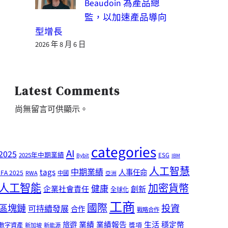
Beaudoin 為產品總
監，以加速產品導向
型增長
2026 年 8 月 6 日
Latest Comments
尚無留言可供顯示。
categories
AI
2025
2025年中期業績
ESG
Bybit
IBM
人工智慧
tags
中期業績
人事任命
IFA 2025
RWA
中國
亞洲
人工智能
加密貨幣
健康
企業社會責任
創新
全球化
工商
國際
區塊鏈
投資
可持續發展
合作
戰略合作
業績
生活
旅遊
業績報告
穩定幣
獎項
數字資產
新加坡
新能源