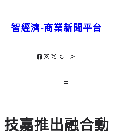
跳
至
主
智經濟-商業新聞平台
要
內
容
Facebook
Instagram
X
技嘉推出融合動