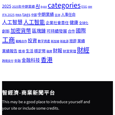
categories
AI
2025
2025年中期業績
ESG
Bybit
IBM
tags
中期業績
人事任命
IFA 2025
RWA
中國
亞洲
人工智能
人工智慧
健康
企業社會責任
全球化
加密貨幣
國際
區塊鏈
可持續發展
創新
合作
工商
投資
業績
旅遊
戰略合作
數字資產
新加坡
新能源
財經
財報
生活
業績報告
穩定幣
獎項
財富管理
融資
香港
金融科技
金融
跨境支付
智經濟-商業新聞平台
This may be a good place to introduce yourself and
your site or include some credits.