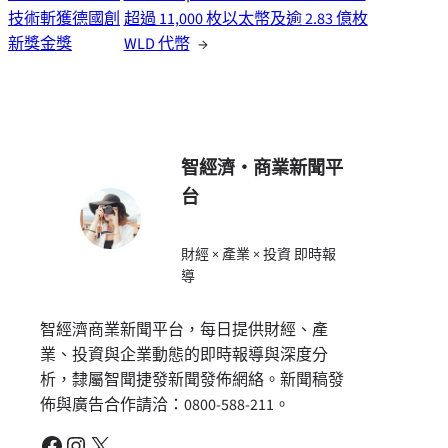
技術斬獲德國創
超過 11,000 枚以太幣及逾 2.83 億枚
新獎金獎
WLD 代幣
→
智經濟・商業新聞平
台
財經 × 產業 × 投資 即時報
導
智經濟商業新聞平台，每日提供財經、產
業、投資與企業動態的即時報導與深度分
析，隸屬智聞捷發新聞發佈網絡。新聞稿發
佈與廣告合作請洽：0800-588-211。
Facebook
Instagram
X