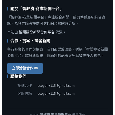
關於「智經濟-商業新聞平台」
「智經濟-商業新聞平台」專注綜合新聞，致力傳遞最新綜合資
訊，為各界讀者提供可信的綜合觀點與分析。
本站由
智聞捷發新聞發佈平台
營運。
合作・提案・試發新聞
各行各業的合作與提案，我們都樂於洽談。透過「智聞捷發新聞
發佈平台」試發新聞稿，協助您的品牌與訊息被更多人看見。
立即洽談合作
聯絡我們
投稿合作
ecoyah+115@gmail.com
客服信箱
ecoyah+115@gmail.com