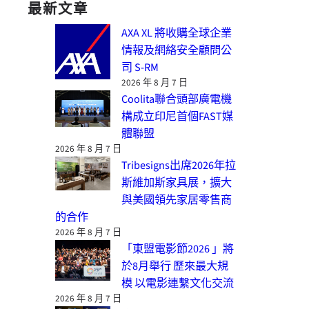
最新文章
AXA XL 將收購全球企業
情報及網絡安全顧問公
司 S-RM
2026 年 8 月 7 日
Coolita聯合頭部廣電機
構成立印尼首個FAST媒
體聯盟
2026 年 8 月 7 日
Tribesigns出席2026年拉
斯維加斯家具展，擴大
與美國領先家居零售商
的合作
2026 年 8 月 7 日
「東盟電影節2026 」將
於8月舉行 歷來最大規
模 以電影連繫文化交流
2026 年 8 月 7 日