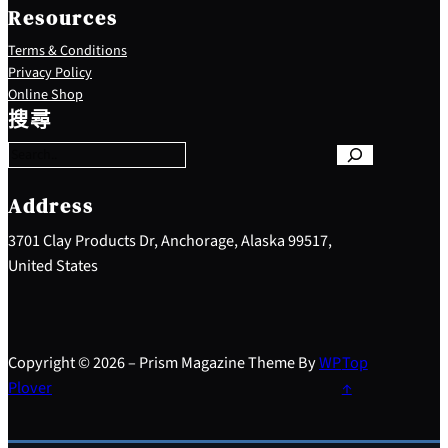
Resources
Terms & Conditions
Privacy Policy
S
Online Shop
e
搜尋
a
r
c
h
Address
3701 Clay Products Dr, Anchorage, Alaska 99517,
United States
Copyright © 2026 – Prism Magazine Theme By
WP
Top
Plover
↑