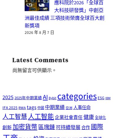
應科院於2026「全球百
大科技研發獎」中創亞
洲最佳成績 三項技術榮膺全球百大創
新獎項
2026 年 8 月 7 日
Latest Comments
尚無留言可供顯示。
categories
AI
2025
2025年中期業績
ESG
Bybit
IBM
tags
中期業績
人事任命
IFA 2025
RWA
中國
亞洲
人工智能
人工智慧
健康
企業社會責任
全球化
加密貨幣
國際
區塊鏈
可持續發展
創新
合作