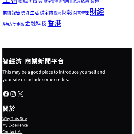
工商
投資
業績
旅遊
戰略合作
數字資產
新加坡
新能源
財經
財報
生活
業績報告
穩定幣
獎項
財富管理
融資
香港
金融科技
金融
跨境支付
智經濟-商業新聞平台
This may be a good place to introduce yourself and
your site or include some credits.
Facebook
Instagram
X
關於
Why This Site
My Experience
Contact Me