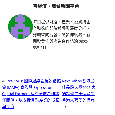
智經濟・商業新聞平台
每日提供財經、產業、投資與企
業動態的即時報導與深度分析，
隸屬智聞捷發新聞發佈網絡。新
聞稿發佈與廣告合作請洽 0800-
588-211。
←
Previous:
國際遊樂園及景點協
Next:
Yahoo香港最
會 (IAAPA) 宣佈與 Expression
佳品牌大獎2025 表
Capital Partners 建立全球合作夥
揚超過二十個深受
伴關係，以支援景點產業的成長
香港人喜愛的品牌
與投資
→