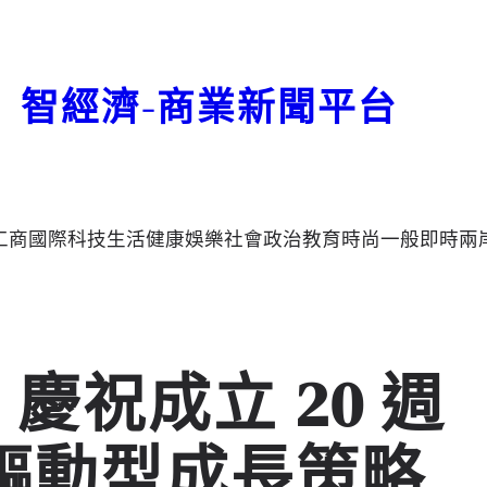
智經濟-商業新聞平台
工商
國際
科技
生活
健康
娛樂
社會
政治
教育
時尚
一般
即時
兩
up 慶祝成立 20 週
驅動型成長策略