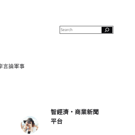
S
e
a
r
c
h
岸
言論
軍事
智經濟・商業新聞
平台