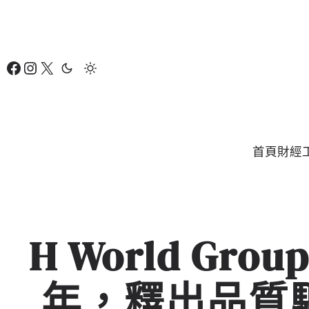
跳
至
主
Facebook
Instagram
X
要
內
容
首頁
財經
H World Gro
年，釋出品質