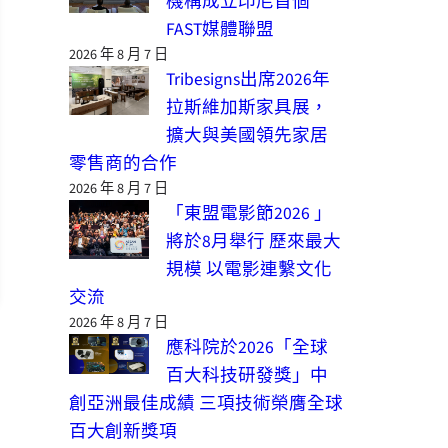
機構成立印尼首個
FAST媒體聯盟
2026 年 8 月 7 日
Tribesigns出席2026年
拉斯維加斯家具展，
擴大與美國領先家居
零售商的合作
2026 年 8 月 7 日
「東盟電影節2026 」
將於8月舉行 歷來最大
規模 以電影連繫文化
交流
2026 年 8 月 7 日
應科院於2026「全球
百大科技研發獎」中
創亞洲最佳成績 三項技術榮膺全球
百大創新獎項