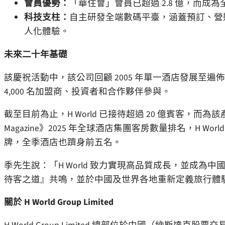
會員優勢：
「華住會」會員已超過 2.8 億，而
科技支柱：
自主研發全端數碼平臺，涵蓋預訂、營
人化體驗。
未來二十年基礎
該慶祝活動中，該公司回顧 2005 年單一酒店發展至遍佈 1
4,000 名加盟商、投資者和合作夥伴參與。
截至目前為止，H World 已接待超過 20 億賓客，而為該
Magazine》2025 年全球酒店集團客房數量排名，H 
牌，全季酒店也躋身前五名。
季先生說：「H World 致力實現高品質成長，並成
待客之道』共鳴，並於中國及世界各地重新定義旅行體
關於 H World Group Limited