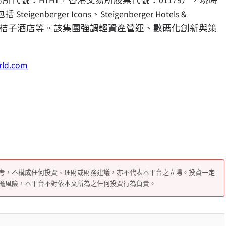
克股票交易所代號：HTHT，香港交易所股票代號：01179），現時
ger Icons、Steigenberger Hotels &
酒店和桔子酒店等。該集團強調輕資產營運、數碼化創新與策
orld.com
考，不構成任何投資、理財或財務建議，亦不代表本平台之立場。投資一定
擔風險，本平台不對依本文所為之任何投資行為負責。