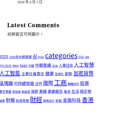
2026 年 8 月 7 日
Latest Comments
尚無留言可供顯示。
categories
AI
2025
2025年中期業績
ESG
Bybit
IBM
人工智慧
tags
中期業績
人事任命
IFA 2025
RWA
中國
亞洲
人工智能
加密貨幣
健康
企業社會責任
創新
全球化
工商
國際
區塊鏈
投資
可持續發展
合作
戰略合作
業績
生活
旅遊
業績報告
穩定幣
獎項
數字資產
新加坡
新能源
財經
香港
財報
金融科技
財富管理
金融
融資
跨境支付