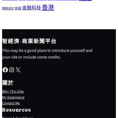
香港
金融科技
金融
跨境支付
智經濟-商業新聞平台
This may be a good place to introduce yourself and
your site or include some credits.
Facebook
Instagram
X
關於
Why This Site
My Experience
Contact Me
Resources