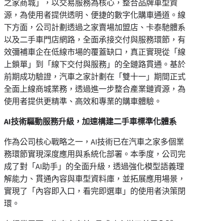
之家商城」，以交易服務為核心，整合品牌車型資
源，為使用者提供透明、便捷的數字化購車通道。線
下方面，公司計劃透過之家賣場加盟店、卡泰馳體系
以及二手車門店網路，全面承接交付與服務環節，有
效彌補車企在低線市場的覆蓋缺口，真正實現從「線
上鎖單」到「線下交付與服務」的全鏈路貫通。基於
前期成功驗證，汽車之家計劃在「雙十一」期間正式
全面上線商城業務，透過進一步整合產業鏈資源，為
使用者提供更精準、高效和專業的購車體驗。
AI
技術驅動服務升級，加速構建二手車標準化體系
作為公司核心戰略之一，AI技術已在汽車之家多個業
務環節實現深度應用與系統化部署。本季度，公司完
成了對「AI助手」的全面升級，透過強化模型語義理
解能力、貫通內容與車型資料庫，並拓展應用場景，
實現了「內容即入口，看完即選車」的使用者決策閉
環。