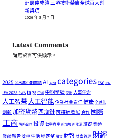
洲最佳成績 三項技術榮膺全球百大創
新獎項
2026 年 8 月 7 日
Latest Comments
尚無留言可供顯示。
categories
AI
2025
2025年中期業績
ESG
Bybit
IBM
tags
中期業績
人事任命
IFA 2025
RWA
中國
亞洲
人工智能
人工智慧
健康
企業社會責任
全球化
加密貨幣
國際
區塊鏈
可持續發展
創新
合作
工商
投資
業績
旅遊
戰略合作
數字資產
新加坡
新能源
財經
財報
生活
業績報告
穩定幣
獎項
財富管理
融資