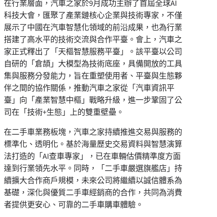
在行業層面，汽車之家於9月成功主辦了首屆全球AI
科技大會，匯聚了產業鏈核心企業與技術專家，不僅
展示了中國在汽車智慧化領域的前沿成果，也為行業
搭建了高水平的技術交流與合作平臺。會上，汽車之
家正式釋出了「天樞智慧服務平臺」。該平臺以公司
自研的「倉頡」大模型為技術底座，具備開放的工具
集與服務分發能力，旨在重塑使用者、平臺與生態夥
伴之間的協作關係，推動汽車之家從「汽車資訊平
臺」向「產業智慧中樞」戰略升級，進一步鞏固了公
司在「技術+生態」上的雙重壁壘。
在二手車業務板塊，汽車之家持續推進交易與服務的
標準化、透明化。基於海量歷史交易資料與智慧演算
法打造的「AI查車專家」，已在車輛估價精準度方面
達到行業領先水平。同時，「二手車嚴選旗艦店」持
續擴大合作商戶規模，未來公司將繼續以誠信體系為
基礎，深化與優質二手車經銷商的合作，共同為消費
者提供更安心、可靠的二手車購車體驗。