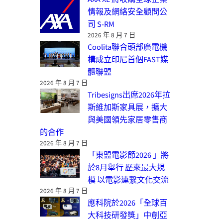
情報及網絡安全顧問公
司 S-RM
2026 年 8 月 7 日
Coolita聯合頭部廣電機
構成立印尼首個FAST媒
體聯盟
2026 年 8 月 7 日
Tribesigns出席2026年拉
斯維加斯家具展，擴大
與美國領先家居零售商
的合作
2026 年 8 月 7 日
「東盟電影節2026 」將
於8月舉行 歷來最大規
模 以電影連繫文化交流
2026 年 8 月 7 日
應科院於2026「全球百
大科技研發獎」中創亞