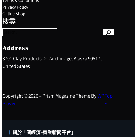
Terms & Conditions
Privacy Policy
S
Online Shop
e
搜尋
a
r
c
h
Address
3701 Clay Products Dr, Anchorage, Alaska 99517,
United States
Copyright © 2026 – Prism Magazine Theme By
WP
Top
Plover
↑
關於「智經濟-商業新聞平台」