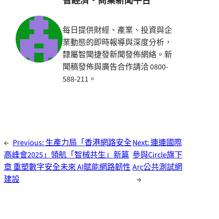
智經濟・商業新聞平台
每日提供財經、產業、投資與企
業動態的即時報導與深度分析，
隸屬智聞捷發新聞發佈網絡。新
聞稿發佈與廣告合作請洽 0800-
588-211。
←
Previous:
生產力局「香港網路安全
Next:
連連國際
高峰會2025」領航「智械共生」新篇
參與Circle旗下
章 重塑數字安全未來 AI賦能網路韌性
Arc公共測試網
建設
→