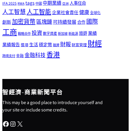
tags
中期業績
人事任命
IFA 2025
RWA
中國
亞洲
人工智能
人工智慧
健康
企業社會責任
全球化
加密貨幣
國際
區塊鏈
可持續發展
創新
合作
工商
投資
業績
旅遊
戰略合作
數字資產
新加坡
新能源
財經
財報
生活
業績報告
穩定幣
獎項
財富管理
融資
香港
金融科技
金融
跨境支付
智經濟-商業新聞平台
This may be a good place to introduce yourself and
your site or include some credits.
Facebook
Instagram
X