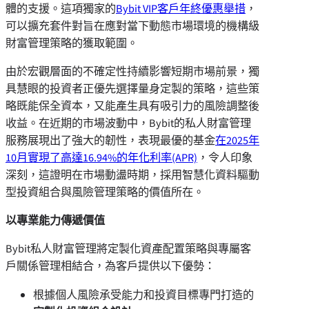
體的支援。這項獨家的
Bybit VIP客戶年終優惠舉措
，
可以擴充套件對旨在應對當下動態市場環境的機構級
財富管理策略的獲取範圍。
由於宏觀層面的不確定性持續影響短期市場前景，獨
具慧眼的投資者正優先選擇量身定製的策略，這些策
略既能保全資本，又能產生具有吸引力的風險調整後
收益。在近期的市場波動中，Bybit的私人財富管理
服務展現出了強大的韌性，表現最優的基金
在2025年
10月實現了高達16.94%的年化利率(APR)
，令人印象
深刻，這證明在市場動盪時期，採用智慧化資料驅動
型投資組合與風險管理策略的價值所在。
以專業能力傳遞價值
Bybit私人財富管理將定製化資產配置策略與專屬客
戶關係管理相結合，為客戶提供以下優勢：
根據個人風險承受能力和投資目標專門打造的