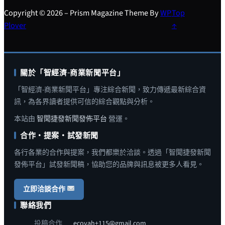
Copyright © 2026 – Prism Magazine Theme By
WP
Top
Plover
↑
關於「智經濟-商業新聞平台」
「智經濟-商業新聞平台」專注綜合新聞，致力傳遞最新綜合資
訊，為各界讀者提供可信的綜合觀點與分析。
本站由
智聞捷發新聞發佈平台
營運。
合作・提案・試發新聞
各行各業的合作與提案，我們都樂於洽談。透過「智聞捷發新聞
發佈平台」試發新聞稿，協助您的品牌與訊息被更多人看見。
立即洽談合作
聯絡我們
投稿合作
ecoyah+115@gmail.com