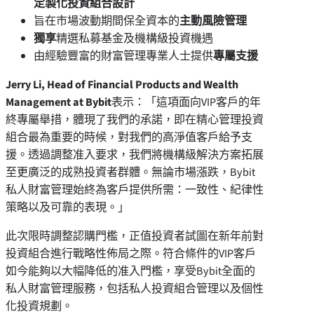
定製化投資組合設計
旨在市場波動期間保全資本的
主動風險管理
獨享
精選私募基金及機構級投資機遇
由經驗豐富的財富管理專業人士提供
專屬支援
Jerry Li
, Head of Financial Products and Wealth
Management at Bybit
表示：「這項面向VIP客戶的年
終專屬舉措，體現了我們的承諾，即在精心管理投資
組合最為重要的時候，對我們的高淨值客戶給予支
援。透過調整准入要求，我們將機構級解決方案拓展
至更廣泛的成熟投資者群體。無論市場漲跌，Bybit
私人財富管理始終為客戶提供所需：一致性、紀律性
策略以及可靠的表現。」
此次限時調整認購門檻，正值投資者試圖在新年前對
投資組合進行戰略性佈局之際。符合條件的VIP客戶
如今能夠以大幅降低的准入門檻，享受Bybit全面的
私人財富管理服務，包括私人投資組合管理以及個性
化投資規劃。