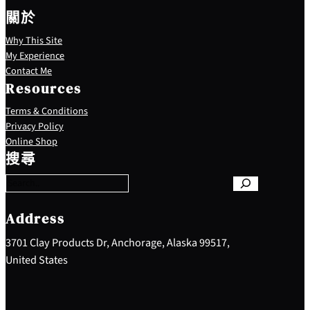
關於
Why This Site
My Experience
Contact Me
Resources
Terms & Conditions
Privacy Policy
S
Online Shop
e
搜尋
a
r
c
h
Address
3701 Clay Products Dr, Anchorage, Alaska 99517,
United States