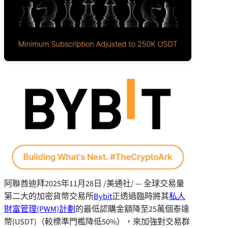
阿聯酋迪拜
2025年11月28日
/美通社/ —
全球交易量
第二大的加密貨幣交易所
Bybit
正透過臨時將其
私人
財富管理(PWM)計劃
的最低認購金額降至25萬個泰達
幣(USDT)（較標準門檻降低50%），來加強對交易群