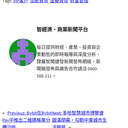
Tags:
VIP客戶
加密貨幣
虛擬貨幣
財富管理
智經濟・商業新聞平台
每日提供財經、產業、投資與企
業動態的即時報導與深度分析，
隸屬智聞捷發新聞發佈網絡。新
聞稿發佈與廣告合作請洽 0800-
588-211。
←
Previous:
Bybit在Bybit
Next:
多哈智慧城市博覽會
Pay中推出二維碼帳單分
圓滿閉幕，勾勒中東城市生
攤功能
活願景
→