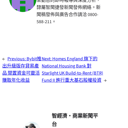
業動態的即時報導與深度分析，
隸屬智聞捷發新聞發佈網絡。新
聞稿發佈與廣告合作請洽 0800-
588-211。
←
Previous:
Bybit推
Next:
Homes England 旗下的
出升級版存貸易產
National Housing Bank 對
品 閒置資金可靈活
Starlight UK Build-to-Rent (BTR)
賺取年化收益
Fund II 進行重大基石股權投資
→
智經濟・商業新聞平
台