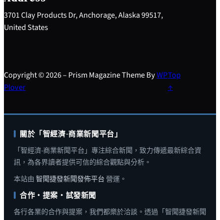
3701 Clay Products Dr, Anchorage, Alaska 99517,
United States
Copyright © 2026 – Prism Magazine Theme By
WP
Top
Plover
↑
關於「智經濟-商業新聞平台」
「智經濟-商業新聞平台」專注綜合新聞，致力傳遞最新綜合資
訊，為各界讀者提供可信的綜合觀點與分析。
本站由
智聞捷發新聞發佈平台
營運。
合作・提案・試發新聞
各行各業的合作與提案，我們都樂於洽談。透過「智聞捷發新聞