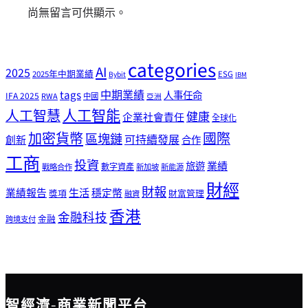
尚無留言可供顯示。
categories
AI
2025
2025年中期業績
ESG
Bybit
IBM
tags
中期業績
人事任命
IFA 2025
RWA
中國
亞洲
人工智能
人工智慧
健康
企業社會責任
全球化
加密貨幣
國際
區塊鏈
可持續發展
創新
合作
工商
投資
業績
旅遊
戰略合作
數字資產
新加坡
新能源
財經
財報
生活
業績報告
穩定幣
獎項
財富管理
融資
香港
金融科技
金融
跨境支付
智經濟-商業新聞平台