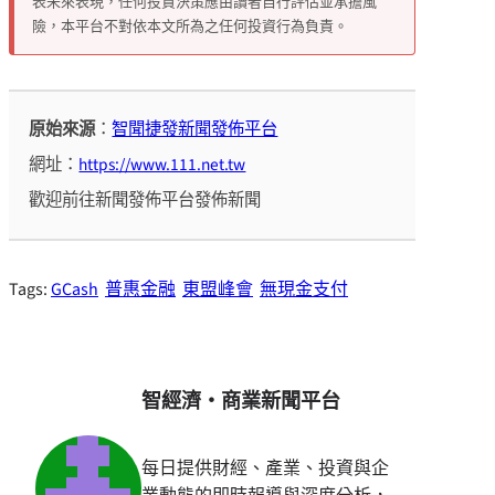
表未來表現，任何投資決策應由讀者自行評估並承擔風
險，本平台不對依本文所為之任何投資行為負責。
原始來源
：
智聞捷發新聞發佈平台
網址：
https://www.111.net.tw
歡迎前往新聞發佈平台發佈新聞
Tags:
GCash
普惠金融
東盟峰會
無現金支付
智經濟・商業新聞平台
每日提供財經、產業、投資與企