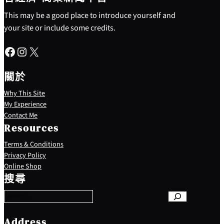
This may be a good place to introduce yourself and
your site or include some credits.
Facebook
Instagram
X
關於
Why This Site
My Experience
Contact Me
Resources
Terms & Conditions
Privacy Policy
S
Online Shop
e
搜尋
a
r
c
h
Address