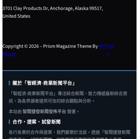
3701 Clay Products Dr, Anchorage, Alaska 99517,
United States
Copyright © 2026 – Prism Magazine Theme By
WP
Top
Plover
↑
關於「智經濟-商業新聞平台」
「智經濟-商業新聞平台」專注綜合新聞，致力傳遞最新綜合資
訊，為各界讀者提供可信的綜合觀點與分析。
本站由
智聞捷發新聞發佈平台
營運。
合作・提案・試發新聞
各行各業的合作與提案，我們都樂於洽談。透過「智聞捷發新聞