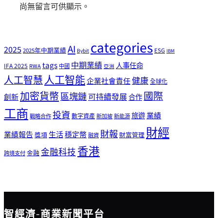
尚無留言可供顯示。
categories
AI
2025
2025年中期業績
ESG
Bybit
IBM
tags
中期業績
人事任命
IFA 2025
RWA
中國
亞洲
人工智能
人工智慧
健康
企業社會責任
全球化
加密貨幣
國際
區塊鏈
可持續發展
創新
合作
工商
投資
業績
旅遊
戰略合作
數字資產
新加坡
新能源
財經
財報
生活
業績報告
穩定幣
獎項
財富管理
融資
香港
金融科技
金融
跨境支付
智經濟-商業新聞平台