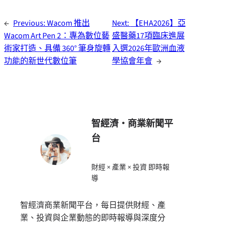
←
Previous:
Wacom 推出
Next:
【EHA2026】亞
Wacom Art Pen 2：專為數位藝
盛醫藥17項臨床進展
術家打造、具備 360° 筆身旋轉
入選2026年歐洲血液
功能的新世代數位筆
學協會年會
→
智經濟・商業新聞平
台
財經 × 產業 × 投資 即時報
導
智經濟商業新聞平台，每日提供財經、產
業、投資與企業動態的即時報導與深度分