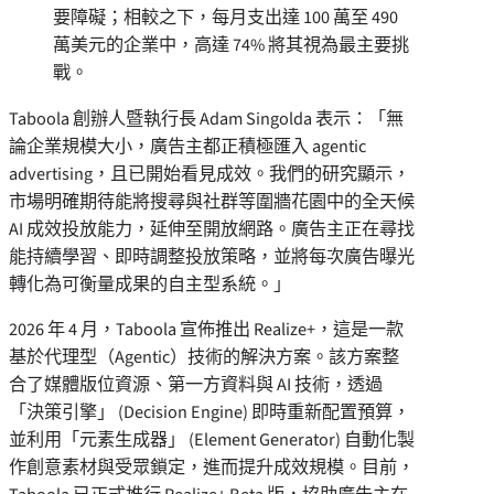
要障礙；相較之下，每月支出達 100 萬至 490
萬美元的企業中，高達 74% 將其視為最主要挑
戰。
Taboola 創辦人暨執行長 Adam Singolda 表示：「無
論企業規模大小，廣告主都正積極匯入 agentic
advertising，且已開始看見成效。我們的研究顯示，
市場明確期待能將搜尋與社群等圍牆花園中的全天候
AI 成效投放能力，延伸至開放網路。廣告主正在尋找
能持續學習、即時調整投放策略，並將每次廣告曝光
轉化為可衡量成果的自主型系統。」
2026 年 4 月，Taboola 宣佈推出 Realize+，這是一款
基於代理型（Agentic）技術的解決方案。該方案整
合了媒體版位資源、第一方資料與 AI 技術，透過
「決策引擎」 (Decision Engine) 即時重新配置預算，
並利用「元素生成器」 (Element Generator) 自動化製
作創意素材與受眾鎖定，進而提升成效規模。目前，