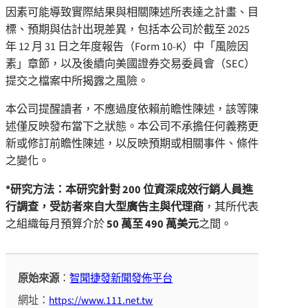
因素可能導致實際結果與相關陳述所表達之計畫、目
標、預期與估計出現差異，包括本公司於截至 2025
年 12 月 31 日之年度報告（Form 10-K）中「風險因
素」章節，以及後續向美國證券交易委員會（SEC）
提交之檔案中所揭露之風險。
本公司提醒讀者，不應過度依賴前瞻性陳述，該等陳
述僅反映發布當下之狀態。本公司不承擔任何義務更
新或修訂前瞻性陳述，以反映預期或相關事件、條件
之變化。
*研究方法：本研究針對 200 位資深成效行銷人員進
行調查，受訪者來自大型廣告主與代理商
，其所代表
之組織每月預算介於
50 萬至 490 萬美元
之間。
原始來源
：
智聞捷發新聞發佈平台
網址：
https://www.111.net.tw