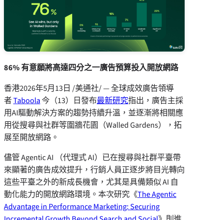
86% 有意願將高達四分之一廣告預算投入開放網路
香港
2026年5月13日
/美通社/ — 全球成效廣告領導
者
Taboola
今（13）日發布
最新研究
指出，廣告主採
用AI驅動解決方案的趨勢持續升溫，並逐漸將相關應
用從搜尋與社群等圍牆花園（Walled Gardens），拓
展至開放網路。
儘管 Agentic AI （代理式 AI）已在搜尋與社群平臺帶
來顯著的廣告成效提升，行銷人員正逐步將目光轉向
這些平臺之外的新成長機會，尤其是具備類似 AI 自
動化能力的開放網路環境。本次研究《
The Agentic
Advantage in Performance Marketing: Securing
Incremental Growth Beyond Search and Social
》則進