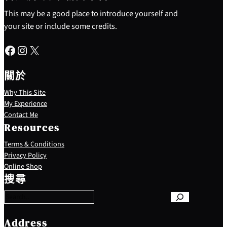
This may be a good place to introduce yourself and
your site or include some credits.
Facebook
Instagram
X
關於
Why This Site
My Experience
Contact Me
Resources
Terms & Conditions
Privacy Policy
S
Online Shop
e
搜尋
a
r
c
h
Address