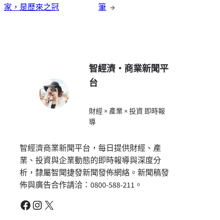
家，是歷來之冠
筆
→
智經濟・商業新聞平
台
財經 × 產業 × 投資 即時報
導
智經濟商業新聞平台，每日提供財經、產
業、投資與企業動態的即時報導與深度分
析，隸屬智聞捷發新聞發佈網絡。新聞稿發
佈與廣告合作請洽：0800-588-211。
Facebook
Instagram
X