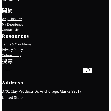
關於
Why This Site
My Experience
Contact Me
Resources
Terms & Conditions
Privacy Policy
S
Online Shop
e
搜尋
a
r
c
h
Address
3701 Clay Products Dr, Anchorage, Alaska 99517,
United States