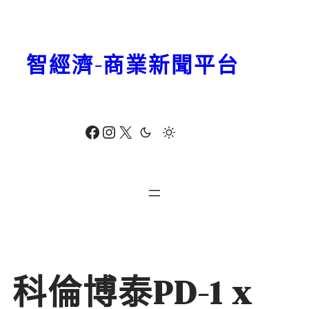
跳
至
主
智經濟-商業新聞平台
要
內
容
Facebook
Instagram
X
科倫博泰PD-1 x