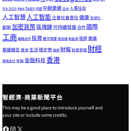
tags
中期業績
人事任命
IFA 2025
RWA
中國
亞洲
人工智能
人工智慧
健康
企業社會責任
全球化
加密貨幣
國際
區塊鏈
可持續發展
創新
合作
工商
投資
業績
旅遊
戰略合作
數字資產
新加坡
新能源
財經
財報
生活
業績報告
穩定幣
獎項
財富管理
融資
香港
金融科技
金融
跨境支付
智經濟-商業新聞平台
This may be a good place to introduce yourself and
your site or include some credits.
Facebook
Instagram
X