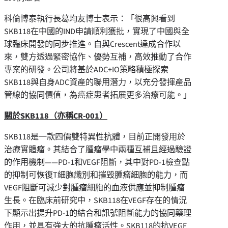
科倫博泰執行長葛均友博士表示：
「
很高興看到
SKB118在中國的IND申請順利獲批，實現了中國與全
球臨床開發的同步推進。自與Crescent達成合作以
來，雙方透過緊密協作、優勢互補，高效推動了合作
專案的研發。公司將基於ADC+IO策略積極探索
SKB118與自身ADC資產的聯用潛力，以充分發揮產品
管線的協同價值，為癌症患者拓展更多治療可能。
」
關於
SKB118
（亦稱
CR-001
）
SKB118是一款四價雙特異性抗體，目前正開發用於
治療實體瘤。其結合了腫瘤學中兩種互補且經過驗證
的作用機制——PD-1和VEGF阻斷，其中對PD-1檢查點
的抑制可恢復T細胞識別和摧毀腫瘤細胞的能力，而
VEGF阻斷可減少對腫瘤細胞的血液供應並抑制腫瘤
生長。在臨床前研究中，SKB118在VEGF存在的情況
下顯示出提升PD-1的結合和訊號阻斷能力的協同藥理
作用，並具有強大的抗腫瘤活性。SKB118的抗VEGF