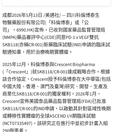
成都
2026年5月13日
/美通社/ —
四川科倫
博泰生
物醫藥股份有限公司(
「
科倫博泰
」
或
「
公
司
」
，6990.HK)宣佈，已收到國家藥品監督管理局
(NMPA)藥品審評中心(CDE)同意PD-1 x VEGF雙抗
SKB118(亦稱CR-001)新藥臨床試驗(IND)申請的臨床試
驗通知書，用於治療晚期實體瘤。
2025年12月，科倫博泰與Crescent Biopharma
(
「
Crescent
」
)就SKB118/CR-001達成戰略合作。根據
該合作協定，Crescent授予科倫博泰在大中華區(包括
中國大陸、香港、澳門及臺灣)研究、開發、生產及
商業化SKB118/CR-001的獨家權利。2026年1月，
Crescent宣佈美國食品藥品監督管理局(FDA)已批准
SKB118/CR-001的IND申請，以啟動其針對區域性晚期
或轉移性實體瘤的全球ASCEND I/II期臨床試驗
(NCT07335497)，該研究正在進行中並初步計畫入組
290例患者。