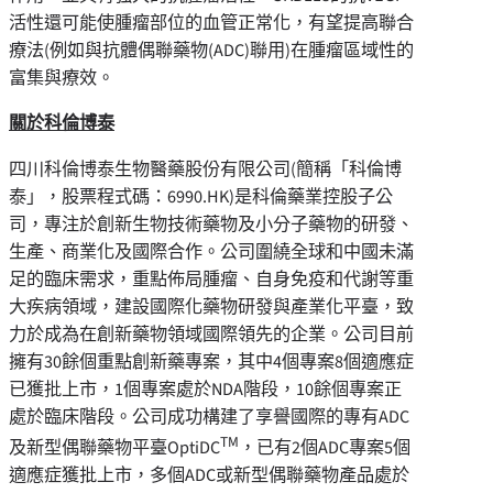
活性還可能使腫瘤部位的血管正常化，有望提高聯合
療法(例如與抗體偶聯藥物(ADC)聯用)在腫瘤區域性的
富集與療效。
關於科倫博泰
四川科倫博泰生物醫藥股份有限公司(簡稱
「
科倫博
泰
」
，股票程式碼：6990.HK)是科倫藥業控股子公
司，專注於創新生物技術藥物及小分子藥物的研發、
生產、商業化及國際合作。公司圍繞全球和中國未滿
足的臨床需求，重點佈局腫瘤、自身免疫和代謝等重
大疾病領域，建設國際化藥物研發與產業化平臺，致
力於成為在創新藥物領域國際領先的企業。公司目前
擁有30餘個重點創新藥專案，其中4個專案8個適應症
已獲批上市，1個專案處於NDA階段，10餘個專案正
處於臨床階段。公司成功構建了享譽國際的專有ADC
TM
及新型偶聯藥物平臺OptiDC
，已有2個ADC專案5個
適應症獲批上市，多個ADC或新型偶聯藥物產品處於