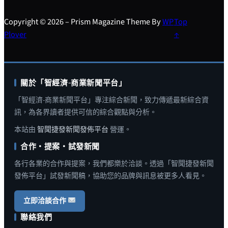
Copyright © 2026 – Prism Magazine Theme By
WP
Top
Plover
↑
關於「智經濟-商業新聞平台」
「智經濟-商業新聞平台」專注綜合新聞，致力傳遞最新綜合資
訊，為各界讀者提供可信的綜合觀點與分析。
本站由
智聞捷發新聞發佈平台
營運。
合作・提案・試發新聞
各行各業的合作與提案，我們都樂於洽談。透過「智聞捷發新聞
發佈平台」試發新聞稿，協助您的品牌與訊息被更多人看見。
立即洽談合作
聯絡我們