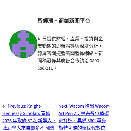
智經濟・商業新聞平台
每日提供財經、產業、投資與企
業動態的即時報導與深度分析，
隸屬智聞捷發新聞發佈網絡。新
聞稿發佈與廣告合作請洽 0800-
588-211。
←
Previous:
Knight-
Next:
Wacom 推出 Wacom
Hennessy Scholars 宣佈
Art Pen 2：專為數位藝術
2026 年取錄 87 名新學人，
家打造、具備 360° 筆身
此屆學人來自最多不同國
旋轉功能的新世代數位