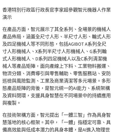
香港特別行政區行政長官李家超參觀智元機器人作業
演示
在產品方面，智元展示了其全系列、全場景的機械人
產品佈局，涵蓋全尺寸人形、半尺寸人形、輪式人形
及四足機械人等不同形態，包括AGIBOT A系列全尺
寸人形機械人、X系列半尺寸人形機械人、G系列輪
式人形機械人、D系列四足機械人以及C系列清潔機
械人等產品矩陣，面向產線上下料、工業物料搬運、
物流分類、消費導引與零售輔助、零售服務站、安防
巡檢與風險監測、工業及商業清潔等多元場景。多形
態產品矩陣的背後，是智元統一的AI能力、系統架構
及資料閉環，支援具身智慧在不同場景中的持續應用
與複製。
在技術架構方面，智元提出「一體三智」作為具身智
慧落地的核心框架。其中，「一體」指穩定可靠、具
備高效能與低成本潛力的具身本體，是AI進入物理世