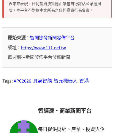
表未來表現，任何投資決策應由讀者自行評估並承擔風
險，本平台不對依本文所為之任何投資行為負責。
原始來源
：
智聞捷發新聞發佈平台
網址：
https://www.111.net.tw
歡迎前往新聞發佈平台發佈新聞
Tags:
APC2026
具身智能
智元機器人
香港
智經濟・商業新聞平台
每日提供財經、產業、投資與企