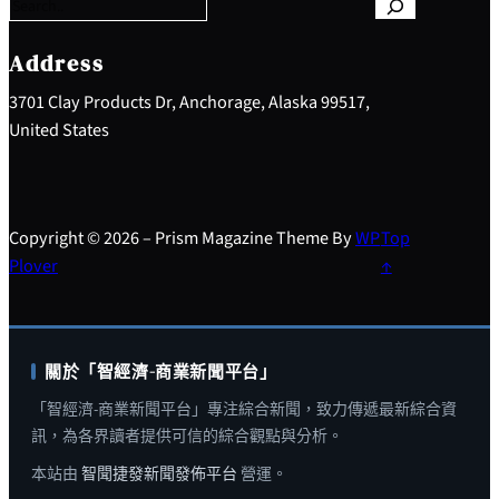
r
c
h
Address
3701 Clay Products Dr, Anchorage, Alaska 99517,
United States
Copyright © 2026 – Prism Magazine Theme By
WP
Top
Plover
↑
關於「智經濟-商業新聞平台」
「智經濟-商業新聞平台」專注綜合新聞，致力傳遞最新綜合資
訊，為各界讀者提供可信的綜合觀點與分析。
本站由
智聞捷發新聞發佈平台
營運。