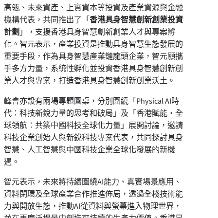
高瓴、未來資產、上實資本等投資及產業資源與金融
機構代表，共同推出了「
香港具身智慧創新創業投資
計劃
」，支援香港具身智慧創新創業人才與專案孵
化。智元表示，產業投資是推動具身智慧生態發展的
重要手段，作為具身智慧產業鏈龍頭企業，智元願攜
手多方力量，系統性孵化並投資香港具身智慧創新創
業人才與專案，打造香港具身智慧創新創業沃土。
峰會亦設有兩場專題圓桌，分別圍繞「Physical AI時
代：科技新銳力量的思考和破局」及「香港賦能・全
球領航：共築中國科技全球化力量」展開討論，邀請
科技企業創始人與新銳科技專案代表，共同探討具身
智慧、人工智慧與中國科技企業全球化發展的新機
遇。
智元表示，未來將持續圍繞AI能力、真實場景應用、
資料閉環及全球產業合作推進佈局，透過全棧技術能
力與開放生態，推動AI從資料與螢幕進入物理世界，