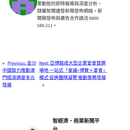
業動態的即時報導與深度分析，
隸屬智聞捷發新聞發佈網絡。新
聞稿發佈與廣告合作請洽 0800-
588-211。
←
Previous:
金沙
Next:
亞博館成大型企業宴會首選
中國致力推動澳
場地 一站式「會議+博覽＋宴會」
門經濟適度多元
模式 促進團隊凝聚 推動業務發展
發展
→
智經濟・商業新聞平
台