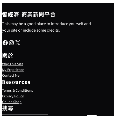
智經濟-商業新聞平台
This may be a good place to introduce yourself and
your site or include some credits.
Facebook
Instagram
X
關於
Why This Site
My Experience
Contact Me
Resources
Terms & Conditions
Privacy Policy
S
Online Shop
e
搜尋
a