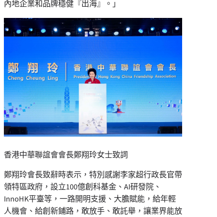
內地企業和品牌穩健『出海』。」
香港中華聯誼會會長鄭翔玲女士致詞
鄭翔玲會長致辭時表示，特別感謝李家超行政長官帶
領特區政府，設立100億創科基金、AI研發院、
InnoHK平臺等，一路開明支援、大膽賦能，給年輕
人機會、給創新鋪路，敢放手、敢託舉，讓業界能放