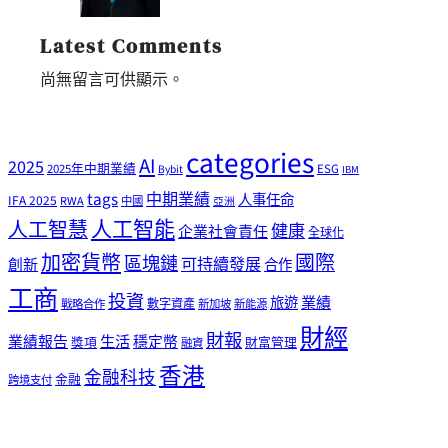
Latest Comments
尚無留言可供顯示。
categories
AI
2025
2025年中期業績
ESG
Bybit
IBM
tags
中期業績
人事任命
IFA 2025
RWA
中國
亞洲
人工智能
人工智慧
健康
企業社會責任
全球化
加密貨幣
國際
區塊鏈
可持續發展
創新
合作
工商
投資
業績
旅遊
戰略合作
數字資產
新加坡
新能源
財經
財報
生活
業績報告
穩定幣
獎項
財富管理
融資
香港
金融科技
金融
跨境支付