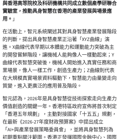
與香港高等院校及科研機構共同成立數個產學研聯合
實驗室，推動具身智慧在香港的產業發展與場景應
用。
」
在活動上，智元系統闡述其對具身智慧產業發展階段
的判斷，提出具身智慧產業正沿著「XYZ曲線」演
進。X曲線代表早期以本體能力和運動能力突破為主
的開發嘗鮮階段，讓機械人能夠像人一樣動起來；Y
曲線代表智慧突破後，機械人開始進入真實任務和商
業場景，像人一樣工作，創造生產力；Z曲線則代表
在大規模真實場景資料驅動下，智慧能力由量變走向
質變，進入更廣泛的應用普及階段。
智元認為，2026年是具身智慧從技術探索走向生產力
價值創造的關鍵一年。香港特區政府宣佈將首次制定
「香港五年規劃」，主動對接國家「十五五」規劃，
在最新《2026-27年度財政預算案》中提出成立
「AI+與產業發展策略委員會」，並將具身智慧列為
初期重點關注範圍。香港正發揮國際金融中心、國際