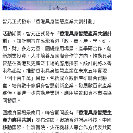
智元正式發布「香港具身智慧產業共創計劃」
活動期間，智元正式發布
「香港具身智慧產業共創計
劃」
。該計劃旨在匯聚香港「政、商、產、學、研、
用、財」多方力量，圍繞應用場景、產學研合作、創
新創業投資、人才培養及國際合作等方向，推動具身
智慧在香港及更廣泛市場的應用探索。該計劃將以香
港為起點，推動香港具身智慧產業在未來五年實現
「個十百千萬」目標，包括成立數個產研聯合實驗
室、培育數十傢俱身智慧創新企業、發展數百家產業
夥伴，並進一步帶動產業鏈、應用場景和資本市場協
同發展。
圍繞真實場景應用，
峰會
期間設有
「香港具身智慧生
產力應用共創」
發布環節，邀請香港諾達科技、中國
移動國際、仁濟醫院、火花機器人等合作方代表共同