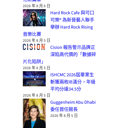
2026 年 8 月 6 日
Hard Rock Cafe 與可口
可樂® 為新晉藝人聯手
舉辦 Hard Rock Rising
音樂比賽
2026 年 8 月 5 日
Cision 報告警示品牌正
深陷高代價的「數據碎
片化陷阱」
2026 年 8 月 5 日
ISHCMC 2026屆畢業生
斬獲兩枚IB滿分，年級
平均分達34.5分
2026 年 8 月 5 日
Guggenheim Abu Dhabi
委任首任館長
2026 年 8 月 5 日